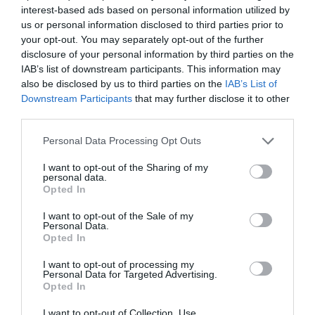
szürkébb időszak volt. Ott kezdtem el YouTube-ozni,
interest-based ads based on personal information utilized by
hogy eltereljem a figyelmem a mindennapokról.”
us or personal information disclosed to third parties prior to
your opt-out. You may separately opt-out of the further
A műsorban Azahriah azt is elárulta, hogy a saját zenéi
disclosure of your personal information by third parties on the
közül melyiket kedveli a legjobban.
IAB’s list of downstream participants. This information may
also be disclosed by us to third parties on the
IAB’s List of
Én az Aightot szeretem nagyon, azt a felhős zenét.
Downstream Participants
that may further disclose it to other
„Annak nagyon jó sztorija van. Jó időszakban írtam, a
third parties.
boldogságra emlékeztet, holott nem ez a fő profilja a
Please note that this website/app uses one or more Google
Personal Data Processing Opt Outs
karakteremnek és a zenék legtöbb részének. Az is
services and may gather and store information including but
keserédes dalszövegű, de nagyon jó emlékeim vannak
not limited to your visit or usage behaviour. You may click to
I want to opt-out of the Sharing of my
arról, amikor csináltam. Meg szerintem egyben van: nem
personal data.
grant or deny consent to Google and its third-party tags to
akart sokat. Nem vártam megváltást attól a zenétől, pont
Opted In
use your data for below specified purposes in below Google
ezért sikerült kimaxolni” – magyarázta.
consent section.
I want to opt-out of the Sale of my
Personal Data.
Opted In
Megosztás:
Facebook
Twitter
Pinterest
I want to opt-out of processing my
Personal Data for Targeted Advertising.
Címkék:
vallomás
,
édesanya
,
Azahriah
,
gyerekkor
,
Opted In
Baukó Attila
,
zenei karrier
I want to opt-out of Collection, Use,