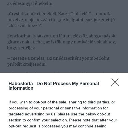
az édesanyját énekelni.
„Crystal-zenéket énekelt, Kasza Tibi-félét” – mondta
nevetve, majd hozzátette: „de hallgatott sok jó zenét, jó
ízlése volt hozzá”.
Zenekarban is játszott, ott láttam először, ahogy mások
gitároznak... Lehet, az is tök nagy motiváció volt ahhoz,
hogy zenéljek
– mesélte a zenész, aki tinédzserként youtuberként
próbált kiteljesedni.
Hárman éltünk egy szobában, de volt három szoba, csak
be volt foglalva. Olyan nagy nyomorban nem voltunk,
Habostorta -
Do Not Process My Personal
hogy nem volt mit enni, de biztos voltak necces
Information
szituációk, ám azt akkor nekem nem mondták
If you wish to opt-out of the sale, sharing to third parties, or
– emlékezett vissza, majd hozzátette:
processing of your personal or sensitive information for
„Amikor elváltak a szüleim, kilenc- vagy tízéves voltam.
targeted advertising by us, please use the below opt-out
Utána anyukámhoz költöztem, a Hős utca mellett laktunk,
section to confirm your selection. Please note that after your
az olyan 'putrisabb' volt picit. Amikor ott laktam, az
opt-out request is processed you may continue seeing