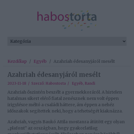
Kezdőlap
/
Egyéb
/
Azahriah édesanyjáról mesélt
Azahriah édesanyjáról mesélt
2023-11-18 / Szerző:
Habostorta
/
Egyéb
,
Randi
Azahriah őszintén beszélt a gyermekkoráról. A hirtelen
hatalmas sikert elérő fiatal zenésznek nem volt éppen
irigylésre méltó a családi háttere, ám éppen a nehéz
időszakok segítettek neki, hogy a tehetségét kiaknázza.
Azahriah, vagyis Baukó Attila mostanra átütött egy olyan
„plafont” az országban, hogy gyakorlatilag