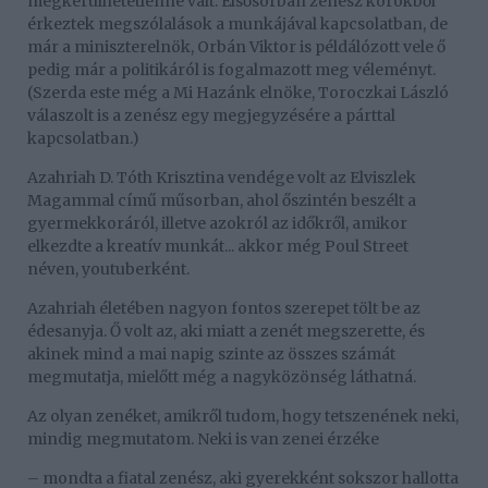
megkerülhetetlenné vált. Elsősorban zenész körökből
érkeztek megszólalások a munkájával kapcsolatban, de
már a miniszterelnök, Orbán Viktor is példálózott vele ő
pedig már a politikáról is fogalmazott meg véleményt.
(Szerda este még a Mi Hazánk elnöke, Toroczkai László
válaszolt is a zenész egy megjegyzésére a párttal
kapcsolatban.)
Azahriah D. Tóth Krisztina vendége volt az Elviszlek
Magammal című műsorban, ahol őszintén beszélt a
gyermekkoráról, illetve azokról az időkről, amikor
elkezdte a kreatív munkát... akkor még Poul Street
néven, youtuberként.
Azahriah életében nagyon fontos szerepet tölt be az
édesanyja. Ő volt az, aki miatt a zenét megszerette, és
akinek mind a mai napig szinte az összes számát
megmutatja, mielőtt még a nagyközönség láthatná.
Az olyan zenéket, amikről tudom, hogy tetszenének neki,
mindig megmutatom. Neki is van zenei érzéke
– mondta a fiatal zenész, aki gyerekként sokszor hallotta