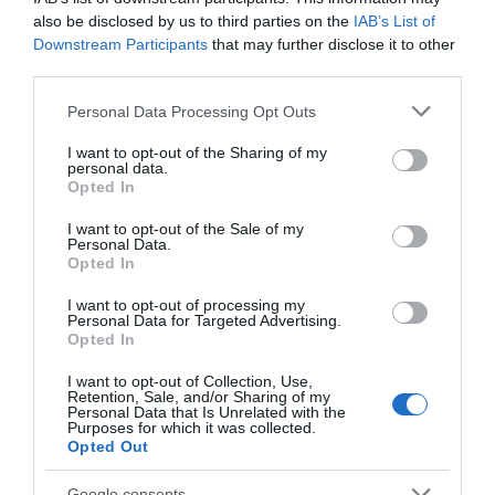
Koronás Cukor facebook oldalát
,
Youtube csatornáját
,
also be disclosed by us to third parties on the
IAB’s List of
idén elindult
Instagram oldalát
vagy
megújult
Downstream Participants
that may further disclose it to other
weboldalát
.
third parties.
Please note that this website/app uses one or more Google
Personal Data Processing Opt Outs
Megosztás:
Facebook
Twitter
Pinterest
services and may gather and store information including but
not limited to your visit or usage behaviour. You may click to
I want to opt-out of the Sharing of my
personal data.
Címkék:
édesség
,
mézeskalács
,
Karácsony
,
ünnep
,
grant or deny consent to Google and its third-party tags to
Opted In
sütemény
,
receptek
,
díszítés
,
Koronás Cukor
,
use your data for below specified purposes in below Google
porcukor
,
varázslat
,
édes hozzávaló
,
karácsonyi
consent section.
I want to opt-out of the Sale of my
Personal Data.
sütemény
Opted In
Korábbi bejegyzések
Következő bejegyzés
I want to opt-out of processing my
Personal Data for Targeted Advertising.
Opted In
HASONLÓ BEJEGYZÉSEK
I want to opt-out of Collection, Use,
Retention, Sale, and/or Sharing of my
Personal Data that Is Unrelated with the
Purposes for which it was collected.
Opted Out
Google consents