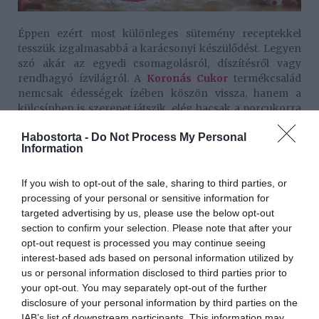
Éppen ezért most különleges sütemény receptekkel
tesszük izgalmasabbá a karácsonyi készülődést. Legyen
szó akár az egyedi csomagolásról, díszítésről vagy
rendhagyó ízvilágról. A
Koronás Cukor
termékcsalád
nemcsak édességek ízében köszön vissza, hanem a
külcsínben is szerepet játszik, elég hacsak a porcukorra
vagy a legújabb termékre, a Koronás Extra Finom
Habostorta -
Do Not Process My Personal
Porcukorral készült mázakra, fondantokra, krémekre
Information
gondolunk.
Az ehető ajándékokkal pedig biztosan célba érünk,
If you wish to opt-out of the sale, sharing to third parties, or
hiszen minden alkalommal rendkívüli varázsa van egy
processing of your personal or sensitive information for
saját kezűleg elkészített, díszitett keksznek,
targeted advertising by us, please use the below opt-out
mézeskalácsnak. Ezekben a meglepetésekben pedig
section to confirm your selection. Please note that after your
nem az érték a mérvadó, hanem az idő, amelyet az
opt-out request is processed you may continue seeing
elkészítésükkel töltöttünk!
interest-based ads based on personal information utilized by
us or personal information disclosed to third parties prior to
A Koronás Extra Finom Porcukorral készült mázak
your opt-out. You may separately opt-out of the further
receptvideójáért, különleges karácsonyi sütemény
disclosure of your personal information by third parties on the
receptekért, tippekért, ötletekért keressétek fel a
IAB’s list of downstream participants. This information may