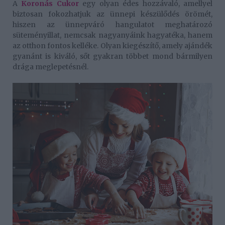
A
Koronás Cukor
egy olyan édes hozzávaló, amellyel
biztosan fokozhatjuk az ünnepi készülődés örömét,
hiszen az ünnepváró hangulatot meghatározó
süteményillat, nemcsak nagyanyáink hagyatéka, hanem
az otthon fontos kelléke. Olyan kiegészítő, amely ajándék
gyanánt is kiváló, sőt gyakran többet mond bármilyen
drága meglepetésnél.