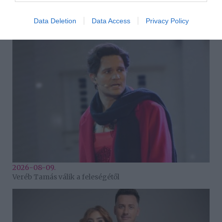
2026-08-09.
Data Deletion
Data Access
Privacy Policy
Ha izzadsz, erre a 3 létfontosságú elemre van szükség
2026-08-09.
Veréb Tamás válik a feleségétől