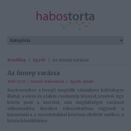
Kezdőlap
/
Egyéb
/
Az ünnep varázsa
Az ünnep varázsa
2019-12-15 / Szerző:
Habostorta
/
Egyéb
,
Ajánló
Karácsonykor a levegő megtelik valamilyen különleges
illattal, a város és a lakás csodaszép fénnyel, zenével. Egy
közös pont a szeretet, ami meghittséget varázsol
otthonunkba. Ilyenkor fokozottabban vágyunk a
harmóniára, a szeretteinkkel közösen eltöltött estékre, a
közös készülődésre.