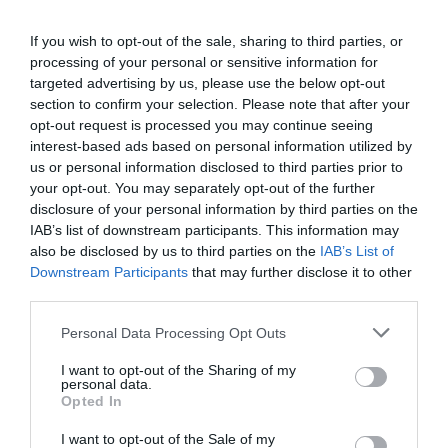
tavasszal ismét bővül a család, ugyasnis kisfiút hord a
szíve alatt. Alec Baldwin, aki áprilisban tölti be 60. életévét,
If you wish to opt-out of the sale, sharing to third parties, or
így a születésnapján ismét pelenkázhat.
processing of your personal or sensitive information for
targeted advertising by us, please use the below opt-out
section to confirm your selection. Please note that after your
opt-out request is processed you may continue seeing
interest-based ads based on personal information utilized by
us or personal information disclosed to third parties prior to
your opt-out. You may separately opt-out of the further
disclosure of your personal information by third parties on the
IAB’s list of downstream participants. This information may
also be disclosed by us to third parties on the
IAB’s List of
Downstream Participants
that may further disclose it to other
third parties.
Please note that this website/app uses one or more Google
Personal Data Processing Opt Outs
services and may gather and store information including but
not limited to your visit or usage behaviour. You may click to
I want to opt-out of the Sharing of my
personal data.
grant or deny consent to Google and its third-party tags to
Opted In
use your data for below specified purposes in below Google
consent section.
I want to opt-out of the Sale of my