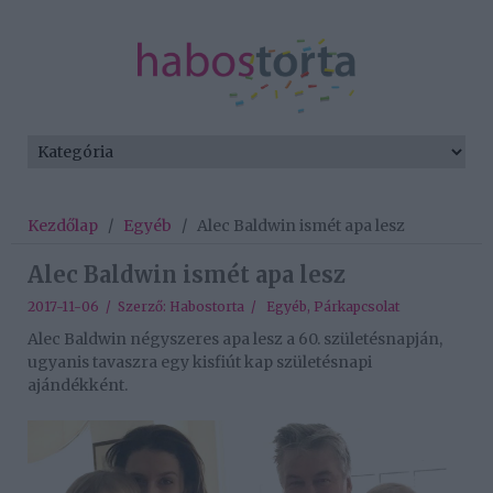
Kezdőlap
/
Egyéb
/
Alec Baldwin ismét apa lesz
Alec Baldwin ismét apa lesz
2017-11-06 / Szerző:
Habostorta
/
Egyéb
,
Párkapcsolat
Alec Baldwin négyszeres apa lesz a 60. születésnapján,
ugyanis tavaszra egy kisfiút kap születésnapi
ajándékként.