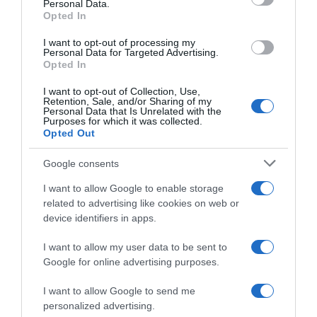
Personal Data.
Opted In
I want to opt-out of processing my
Personal Data for Targeted Advertising.
Opted In
Forrás: Blikk
I want to opt-out of Collection, Use,
Retention, Sale, and/or Sharing of my
Personal Data that Is Unrelated with the
Megosztás:
Facebook
Twitter
Pinterest
Purposes for which it was collected.
Opted Out
Címkék:
párkapcsolat
,
család
,
babavárás
,
Alec
Google consents
Baldwin
,
Hilaria Baldwin
I want to allow Google to enable storage
Korábbi bejegyzések
Következő bejegyzés
related to advertising like cookies on web or
device identifiers in apps.
HASONLÓ BEJEGYZÉSEK
I want to allow my user data to be sent to
Google for online advertising purposes.
I want to allow Google to send me
personalized advertising.