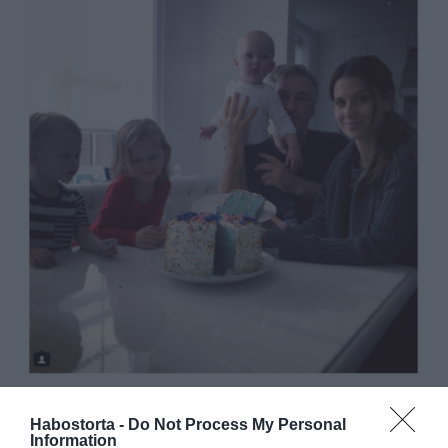
Habostorta -
Do Not Process My Personal
Hiralia nemrég a közösségi oldalán elárulta, hogy
Information