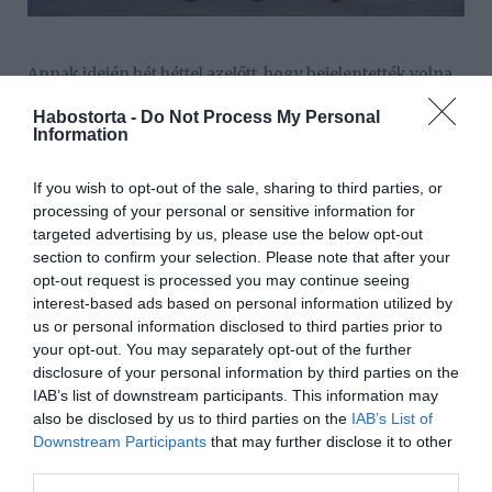
Annak idején hét héttel azelőtt, hogy bejelentették volna
első gyermekük, György herceg érkezését, Kate
Habostorta -
Do Not Process My Personal
Middleton szintén frizurát váltott. Pontosan ugyanígy
Information
tett akkor is, amikor a kis Lajos herceggel volt várandós -
vagyis pont hét hetet várt - és Sarolta esetében is
If you wish to opt-out of the sale, sharing to third parties, or
hasonlóan történt.
processing of your personal or sensitive information for
targeted advertising by us, please use the below opt-out
"Rengeteg nőhöz hasonlóan, Katalin is fodrászhoz megy,
section to confirm your selection. Please note that after your
amikor babát vár, jóllehet a frizuráján nem változtat
opt-out request is processed you may continue seeing
drasztikusan" - mondta Judi James testbeszéd szakértő,
interest-based ads based on personal information utilized by
aki szerint a hercegné új hajszínével sokkal
us or personal information disclosed to third parties prior to
divatosabban festett, mint valaha és sokkal
your opt-out. You may separately opt-out of the further
felfrissültebbnek is tűnt.
disclosure of your personal information by third parties on the
IAB’s list of downstream participants. This information may
Ráadásul nem olyan túl régen akkor is lencsevégre
also be disclosed by us to third parties on the
IAB’s List of
kapták őt, amikor a pocakját simogatta.
Downstream Participants
that may further disclose it to other
third parties.