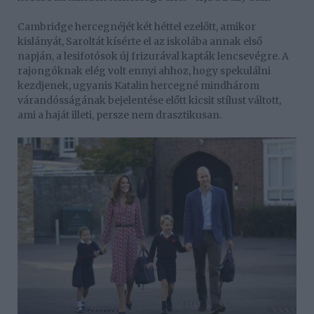
Cambridge hercegnéjét két héttel ezelőtt, amikor
kislányát, Saroltát kísérte el az iskolába annak első
napján, a lesifotósok új frizurával kapták lencsevégre. A
rajongóknak elég volt ennyi ahhoz, hogy spekulálni
kezdjenek, ugyanis Katalin hercegné mindhárom
várandósságának bejelentése előtt kicsit stílust váltott,
ami a haját illeti, persze nem drasztikusan.