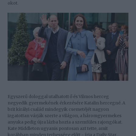
okot.
Egyszerű dologgal utalhatott ő és Vilmos herceg
negyedik gyermekének érkezésére Katalin hercegné. A
brit királyi család mindegyik csemetéjét nagyon
izgatottan várják szerte a világon, a háromgyermekes
anyuka pedig újra lázba hozta a szemfüles rajongókat.
Kate Middleton ugyanis pontosan azt tette, amit
korábban minden terhessége előtt - írja a Daily Star.