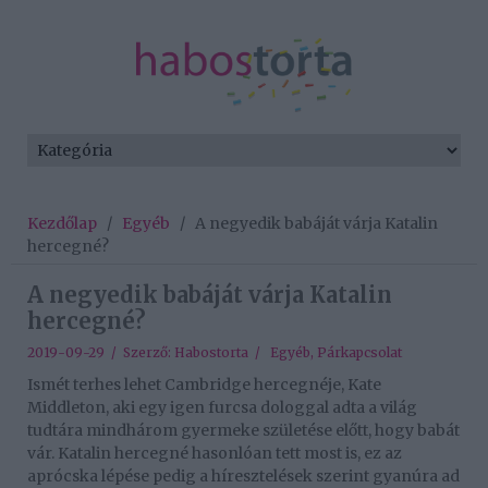
Kezdőlap
/
Egyéb
/
A negyedik babáját várja Katalin
hercegné?
A negyedik babáját várja Katalin
hercegné?
2019-09-29 / Szerző:
Habostorta
/
Egyéb
,
Párkapcsolat
Ismét terhes lehet Cambridge hercegnéje, Kate
Middleton, aki egy igen furcsa dologgal adta a világ
tudtára mindhárom gyermeke születése előtt, hogy babát
vár. Katalin hercegné hasonlóan tett most is, ez az
aprócska lépése pedig a híresztelések szerint gyanúra ad