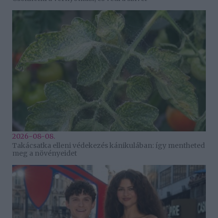
2026-08-08.
Takácsatka elleni védekezés kánikulában: így mentheted
meg a növényeidet