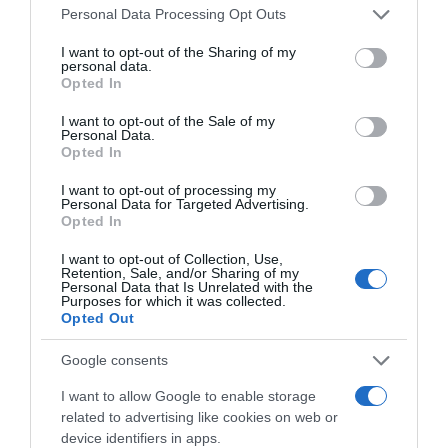
Please note that this website/app uses one or more Google
Personal Data Processing Opt Outs
services and may gather and store information including but
not limited to your visit or usage behaviour. You may click to
I want to opt-out of the Sharing of my
personal data.
grant or deny consent to Google and its third-party tags to
Opted In
use your data for below specified purposes in below Google
consent section.
I want to opt-out of the Sale of my
Personal Data.
Opted In
I want to opt-out of processing my
Personal Data for Targeted Advertising.
Opted In
I want to opt-out of Collection, Use,
Retention, Sale, and/or Sharing of my
Egyesek pedig már fogadásokat is tettek arra, hogy
Personal Data that Is Unrelated with the
Purposes for which it was collected.
Vilmosnak és Katalinnak 2020-ban babájuk születik.
Opted Out
Forrás: Blikk
Google consents
Megosztás:
Facebook
Twitter
Pinterest
I want to allow Google to enable storage
related to advertising like cookies on web or
device identifiers in apps.
Címkék:
babavárás
,
Katalin hercegné
,
Vilmos