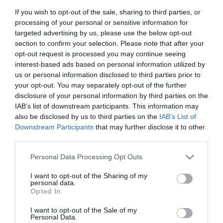
szervezet sok hasznos nyomelemhez jut.
If you wish to opt-out of the sale, sharing to third parties, or
processing of your personal or sensitive information for
Tehát egy tartalmas, meleg zöldségleves vagy krémleves
targeted advertising by us, please use the below opt-out
tökéletes fogás télen, és a komfortérzetünket is növeli.
section to confirm your selection. Please note that after your
opt-out request is processed you may continue seeing
Megosztás:
Facebook
Twitter
Pinterest
interest-based ads based on personal information utilized by
us or personal information disclosed to third parties prior to
your opt-out. You may separately opt-out of the further
Címkék:
egészség
,
vitamin
,
fontos
,
téli
disclosure of your personal information by third parties on the
élelmiszerek
IAB’s list of downstream participants. This information may
also be disclosed by us to third parties on the
IAB’s List of
Korábbi bejegyzések
Következő bejegyzés
Downstream Participants
that may further disclose it to other
third parties.
Please note that this website/app uses one or more Google
HASONLÓ BEJEGYZÉSEK
Personal Data Processing Opt Outs
services and may gather and store information including but
not limited to your visit or usage behaviour. You may click to
I want to opt-out of the Sharing of my
personal data.
grant or deny consent to Google and its third-party tags to
Opted In
use your data for below specified purposes in below Google
consent section.
I want to opt-out of the Sale of my
Personal Data.