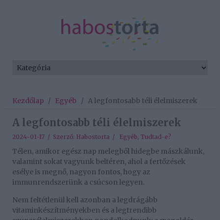
Kezdőlap
/
Egyéb
/
A legfontosabb téli élelmiszerek
A legfontosabb téli élelmiszerek
2024-01-17 / Szerző:
Habostorta
/
Egyéb
,
Tudtad-e?
Télen, amikor egész nap melegből hidegbe mászkálunk,
valamint sokat vagyunk beltéren, ahol a fertőzések
esélye is megnő, nagyon fontos, hogy az
immunrendszerünk a csúcson legyen.
Nem feltétlenül kell azonban a legdrágább
vitaminkészítményekben és a legtrendibb