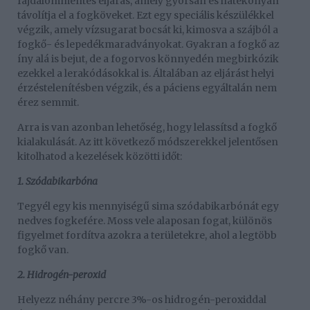
fájdalommentes eljárás, amely gyorsan és hatékonyan
távolítja el a fogköveket. Ezt egy speciális készülékkel
végzik, amely vízsugarat bocsát ki, kimosva a szájból a
fogkő- és lepedékmaradványokat. Gyakran a fogkő az
íny alá is bejut, de a fogorvos könnyedén megbirkózik
ezekkel a lerakódásokkal is. Általában az eljárást helyi
érzéstelenítésben végzik, és a páciens egyáltalán nem
érez semmit.
Arra is van azonban lehetőség, hogy lelassítsd a fogkő
kialakulását. Az itt következő módszerekkel jelentősen
kitolhatod a kezelések közötti időt:
1. Szódabikarbóna
Tegyél egy kis mennyiségű sima szódabikarbónát egy
nedves fogkefére. Moss vele alaposan fogat, különös
figyelmet fordítva azokra a területekre, ahol a legtöbb
fogkő van.
2. Hidrogén-peroxid
Helyezz néhány percre 3%-os hidrogén-peroxiddal