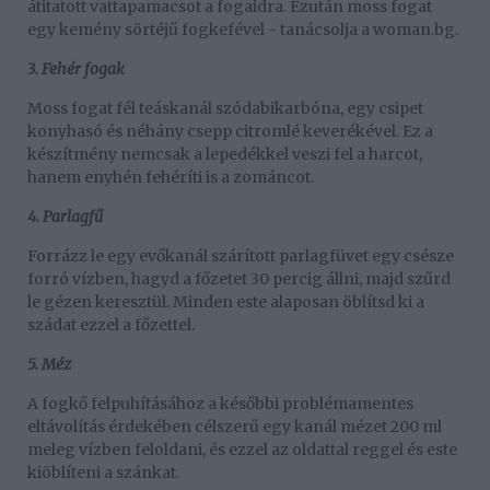
átitatott vattapamacsot a fogaidra. Ezután moss fogat
egy kemény sörtéjű fogkefével - tanácsolja a woman.bg.
3. Fehér fogak
Moss fogat fél teáskanál szódabikarbóna, egy csipet
konyhasó és néhány csepp citromlé keverékével. Ez a
készítmény nemcsak a lepedékkel veszi fel a harcot,
hanem enyhén fehéríti is a zománcot.
4. Parlagfű
Forrázz le egy evőkanál szárított parlagfüvet egy csésze
forró vízben, hagyd a főzetet 30 percig állni, majd szűrd
le gézen keresztül. Minden este alaposan öblítsd ki a
szádat ezzel a főzettel.
5. Méz
A fogkő felpuhításához a későbbi problémamentes
eltávolítás érdekében célszerű egy kanál mézet 200 ml
meleg vízben feloldani, és ezzel az oldattal reggel és este
kiöblíteni a szánkat.