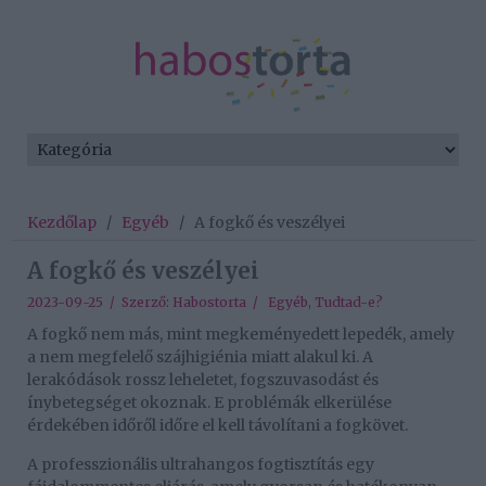
Kezdőlap
/
Egyéb
/
A fogkő és veszélyei
A fogkő és veszélyei
2023-09-25 / Szerző:
Habostorta
/
Egyéb
,
Tudtad-e?
A fogkő nem más, mint megkeményedett lepedék, amely
a nem megfelelő szájhigiénia miatt alakul ki. A
lerakódások rossz leheletet, fogszuvasodást és
ínybetegséget okoznak. E problémák elkerülése
érdekében időről időre el kell távolítani a fogkövet.
A professzionális ultrahangos fogtisztítás egy