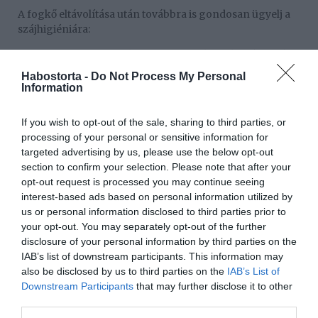
A fogkő eltávolítása után továbbra is gondosan ügyelj a
szájhigiéniára:
Moss fogat naponta kétszer, minden étkezés után öblítsd
ki a szádat, és használj fogselymet. A fogkő ezután sokkal
Habostorta -
Do Not Process My Personal
lassabban fog kialakulni.
Information
A fogkő kialakulásának megelőzése érdekében fontos,
If you wish to opt-out of the sale, sharing to third parties, or
hogy megfelelően ápold a szájüregedet. A fogkefe
processing of your personal or sensitive information for
típusát illetően a legjobb, ha fogorvosodtól kérsz
targeted advertising by us, please use the below opt-out
tanácsot, vannak azonban általános elvek a fogkefe
section to confirm your selection. Please note that after your
kiválasztására:
opt-out request is processed you may continue seeing
A normál (kézi) puha sörtéjű fogkefék gyermekek és
interest-based ads based on personal information utilized by
fokozott zománcérzékenységben vagy ínybetegségben
us or personal information disclosed to third parties prior to
szenvedők számára megfelelőek;
your opt-out. You may separately opt-out of the further
disclosure of your personal information by third parties on the
A közepesen kemény sörtéjű kefék 12 éves kortól
IAB’s list of downstream participants. This information may
ajánlottak, ha a szájüreg lágy szövetei egészségesek;
also be disclosed by us to third parties on the
IAB’s List of
Downstream Participants
that may further disclose it to other
Az elektromos fogkefék mindenki számára alkalmasak,
third parties.
mert hatékonyan távolítják el a lepedéket és nem