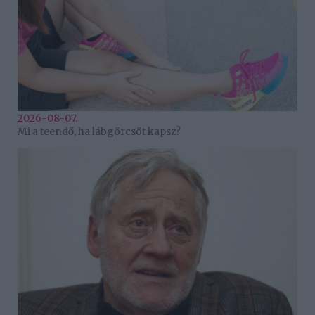
2026-08-07.
Mi a teendő, ha lábgörcsöt kapsz?