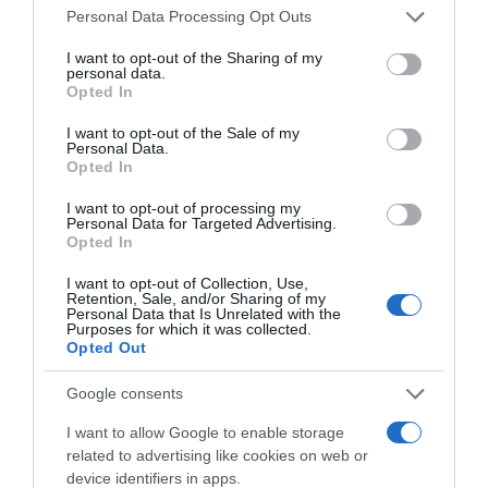
károsítják a zománcot;
Please note that this website/app uses one or more Google
Personal Data Processing Opt Outs
services and may gather and store information including but
Az ultrahangos fogkefék a legprogresszívebb
not limited to your visit or usage behaviour. You may click to
I want to opt-out of the Sharing of my
megoldást jelentik a fogak tisztítására: ezek a készülékek
personal data.
grant or deny consent to Google and its third-party tags to
eltávolítják a lepedéket, lebontják a fogkövet és jótékony
Opted In
use your data for below specified purposes in below Google
hatással vannak az ínyre, mivel csökkentik a benne zajló
consent section.
I want to opt-out of the Sale of my
gyulladásos folyamatokat. Különösen hasznosak azok
Personal Data.
számára, akik dohányoznak, illetve gyakran
Opted In
fogyasztanak kávét vagy teát. Az ultrahangos fogkefék
azonban nem alkalmasak azok számára, akik koronával
I want to opt-out of processing my
Personal Data for Targeted Advertising.
rendelkeznek - az ultrahangos hullám gyengítheti az
Opted In
ilyen szerkezetek rögzítését.
I want to opt-out of Collection, Use,
A dohányosok és a kávé és tea kedvelői számára egy
Retention, Sale, and/or Sharing of my
közönséges fogkefe nem biztos, hogy elegendő - a
Personal Data that Is Unrelated with the
Purposes for which it was collected.
lepedékfoltok eltávolításához jobb, ha elektromos
Opted Out
modelleket választanak, mivel ezek bizonyítottan kétszer
olyan hatékonyak, mint a hagyományosak.
Google consents
I want to allow Google to enable storage
Megosztás:
Facebook
Twitter
Pinterest
related to advertising like cookies on web or
device identifiers in apps.