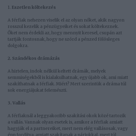
1.
Eszetlen költekezés
A férfiak nehezen viselik el az olyan nőket, akik nagyon
rosszul kezelik a pénzügyeiket és sokat költekeznek.
Őket nem érdekli az, hogy mennyit keresel, csupán azt
tartják fontosnak, hogy ne szórd a pénzed fölösleges
dolgokra.
2. Szándékos drámázás
A hirtelen, indok nélkül keltett drámák, melyek
semmiségekből is kialakulhatnak, egy újabb ok, ami miatt
szakíthatnak a férfiak. Miért? Mert szerintük a dráma túl
sok energiájukat felemészti.
3. Vallás
A férfiaknál a leggyakoribb szakítási okok közé tartozik
a vallás. Vannak olyan esetek is, amikor a férfiak amiatt
hagyják el a partnereiket, mert nem elég vallásosak, vagy
épp fordítva, amiatt szakítanak a párjukkal, mert túl