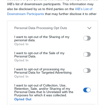
A pszichotikus anyák, az elkényeztetett hercegnő
IAB’s list of downstream participants. This information may
mentalitású nők, és úgy általában a nők, képesek arra,
also be disclosed by us to third parties on the
IAB’s List of
hogy bármilyen ok nélkül sírjanak. Ha te is ilyen vagy,
Downstream Participants
that may further disclose it to other
tudd meg, hogy a férfiak még a távoli körükben sem
third parties.
szeretnének látni ilyen nőt. Egy férfi, akinek már volt
dolga egy ilyen nővel, mindent meg fog tenni annak
Please note that this website/app uses one or more Google
Personal Data Processing Opt Outs
érdekében, hogy elkerüljön párkapcsolatban maradni
services and may gather and store information including but
egy sírdogáló nővel.
not limited to your visit or usage behaviour. You may click to
I want to opt-out of the Sharing of my
personal data.
grant or deny consent to Google and its third-party tags to
Opted In
7. Édesapádhoz kapcsolódó emocionális problémák
use your data for below specified purposes in below Google
consent section.
I want to opt-out of the Sale of my
Personal Data.
A férfiak elkerülik azt, hogy olyan nővel alakítsanak ki
Opted In
párkapcsolatot, akinek az édesapjához kötött mindenféle
emocionális problémája van. Mint például: az elhagyástól
I want to opt-out of processing my
való félelem, a túlzott figyelemszükséglet vagy férfiakkal
Personal Data for Targeted Advertising.
szembeni bizalmatlanság.
Opted In
I want to opt-out of Collection, Use,
+1. Életvitellel kapcsolatos problémák
Retention, Sale, and/or Sharing of my
Personal Data that Is Unrelated with the
Purposes for which it was collected.
A férfiaknak nem tetszenek a dohányzó nők – vagy
Opted Out
helyesebben a férfiak az olyan nőket szeretik, akik nem