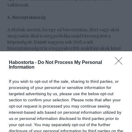
vallásosak.
4. Bizonytalanság
A férfiak szerint, ha egy nő bizonytalan, flört vagy akár
megcsalás által is megpróbálja majd bizonygatni a
képességeit. Emiatt nagyon sok férfi a női
bizonytalanságot is a leggyakoribb szakítási okok közé
sorolja.
Habostorta -
Do Not Process My Personal
5. Birtoklási vágy
Information
A birtoklási vágyat, mely akár paranoiához is vezethet,
If you wish to opt-out of the sale, sharing to third parties, or
nagyon nehéz elviselni. Ezáltal ne csodálkozz azon sem,
processing of your personal or sensitive information for
ha a férfiak eszeveszetten elfutnak az ilyen nők elől. Ha
targeted advertising by us, please use the below opt-out
tudod magadról azt, hogy szeretsz birtokolni, tanulj meg
section to confirm your selection. Please note that after your
visszavenni a viselkedésedből, hogy ne üldözd el az
opt-out request is processed you may continue seeing
összes lehetséges partnered.
interest-based ads based on personal information utilized by
us or personal information disclosed to third parties prior to
6. Ok nélküli sírás
your opt-out. You may separately opt-out of the further
disclosure of your personal information by third parties on the