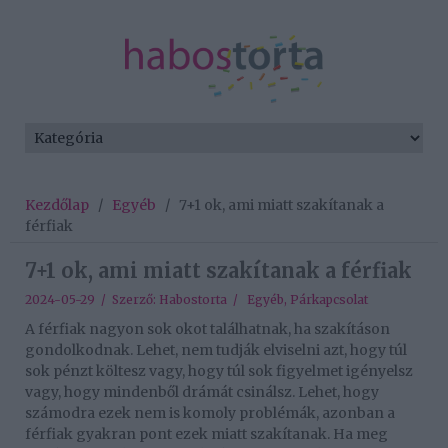
Kezdőlap
/
Egyéb
/
7+1 ok, ami miatt szakítanak a
férfiak
7+1 ok, ami miatt szakítanak a férfiak
2024-05-29 / Szerző:
Habostorta
/
Egyéb
,
Párkapcsolat
A férfiak nagyon sok okot találhatnak, ha szakításon
gondolkodnak. Lehet, nem tudják elviselni azt, hogy túl
sok pénzt költesz vagy, hogy túl sok figyelmet igényelsz
vagy, hogy mindenből drámát csinálsz. Lehet, hogy
számodra ezek nem is komoly problémák, azonban a
férfiak gyakran pont ezek miatt szakítanak. Ha meg