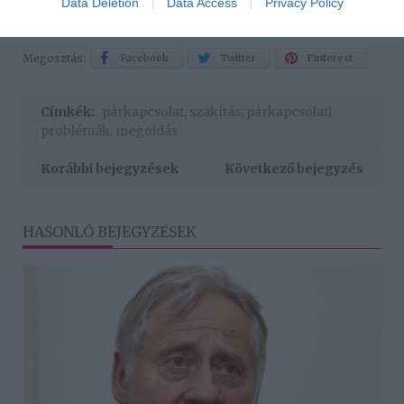
Data Deletion
Data Access
Privacy Policy
Megosztás:
Facebook
Twitter
Pinterest
Címkék:
párkapcsolat
,
szakítás
,
párkapcsolati
problémák
,
megoldás
Korábbi bejegyzések
Következő bejegyzés
HASONLÓ BEJEGYZÉSEK