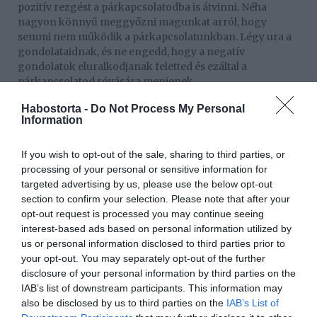
pozitív rezgést a párkapcsolatodba is átvinni. Néha
nagyon könnyű meggyőzni magunkat arról, hogy
semmi nem működik a párkapcsolatunkban. Légy ura a
gondolataidnak, és ne engedd, hogy a negatív
gondolatok eluralkodjanak feletted és ezáltal a
párkapcsolatod róvására menjenek.
Habostorta -
Do Not Process My Personal
4. Azért szeretnél szakítani a szerelmeddel, mert azt
Information
gondolod, hogy a szerelemnek nem kellene ennyire
nehéznek lennie?
If you wish to opt-out of the sale, sharing to third parties, or
processing of your personal or sensitive information for
Sajnos az emberek többsége azzal a felfogással nő fel,
targeted advertising by us, please use the below opt-out
hogy minden boldogsággal végződik. Azonban az
section to confirm your selection. Please note that after your
életben nagyon sokszor nincs happy ending. Még ha
opt-out request is processed you may continue seeing
nagyon szereted is a párodat, és szakításon
interest-based ads based on personal information utilized by
gondolkodsz, azért mert túl sok nehéz időszak és
us or personal information disclosed to third parties prior to
megpróbáltatás van az életetekben, állj meg egy
your opt-out. You may separately opt-out of the further
pillanatra és gondolkodj el rajta még egyszer. Ahhoz,
disclosure of your personal information by third parties on the
hogy két különböző ember között összhang legyen a
IAB’s list of downstream participants. This information may
párkapcsolatban, erőfeszítésekre és áldozatokra van
also be disclosed by us to third parties on the
IAB’s List of
szükség. Ha már minden lehetőséget megadtál ahhoz,