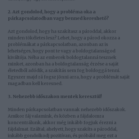
2. Azt gondolod, hogy a probléma oka a
párkapcsolatodban vagy benned kereshető?
Azt gondolod, hogy ha szakítasz a pároddal, akkor
minden tökéletes lesz? Lehet, hogy a párod okozza a
problémákat a párkapcsolatban, azonban az is
lehetséges, hogy pont te vagy a boldogtalanságod
kiváltója. Néha az emberek boldogtalanná tesznek
minket, azonban ha a boldogtalanság érzése a saját
életedből adódik, a szakítás sem fog boldoggá tenni.
Egyszer majd rá fogsz jönni arra, hogy a problémát saját
magadban kell keresned.
3. Nehezebb időszakon mentek keresztül!
Minden párkapcsolatban vannak nehezebb időszakok.
Amikor fáj valamink, és közben a fájdalomra
koncentrálunk, akkor még inkább fogjuk érezni a
fájdalmat. Ezáltal, ahelyett, hogy szakíts a pároddal,
inkább gondolkodj pozitívan, és próbáld meg ezt a