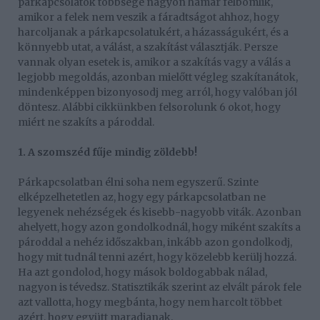
párkapcsolatok többsége nagyon hamar felbomlik,
amikor a felek nem veszik a fáradtságot ahhoz, hogy
harcoljanak a párkapcsolatukért, a házasságukért, és a
könnyebb utat, a válást, a szakítást választják. Persze
vannak olyan esetek is, amikor a szakítás vagy a válás a
legjobb megoldás, azonban mielőtt végleg szakítanátok,
mindenképpen bizonyosodj meg arról, hogy valóban jól
döntesz. Alábbi cikkünkben felsorolunk 6 okot, hogy
miért ne szakíts a pároddal.
1. A szomszéd fűje mindig zöldebb!
Párkapcsolatban élni soha nem egyszerű. Szinte
elképzelhetetlen az, hogy egy párkapcsolatban ne
legyenek nehézségek és kisebb-nagyobb viták. Azonban
ahelyett, hogy azon gondolkodnál, hogy miként szakíts a
pároddal a nehéz időszakban, inkább azon gondolkodj,
hogy mit tudnál tenni azért, hogy közelebb kerülj hozzá.
Ha azt gondolod, hogy mások boldogabbak nálad,
nagyon is tévedsz. Statisztikák szerint az elvált párok fele
azt vallotta, hogy megbánta, hogy nem harcolt többet
azért, hogy együtt maradjanak.