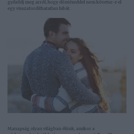
győződj meg arról, hogy döntéseddel nem követsz-e el
egy visszafordíthatatlan hibát.
Manapság olyan világban élünk, amikor a