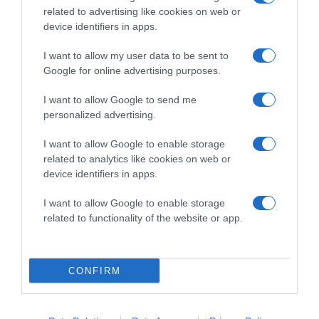
párkapcsolatodért!
related to advertising like cookies on web or
device identifiers in apps.
Egy olyan világban élünk, amikor az emberek nem
I want to allow my user data to be sent to
szeretnek időt és energiát fektetni abba, hogy
Google for online advertising purposes.
alkossanak valamit, hogy fejlődjenek, hogy építsenek.
Egy párkapcsolathoz azonban feltétlenül szükséges a
I want to allow Google to send me
bizalom és a kitartás. Mielőtt szakítanál a pároddal és egy
personalized advertising.
újabb kapcsolatba keverednél, gondold meg jól, hogyan
döntesz, mert nincs garancia arra, hogy a következő
I want to allow Google to enable storage
párkapcsolatod minden problémától mentes lesz. Mielőtt
related to analytics like cookies on web or
mindent eldobnál, előbb mérlegeld, hogy nem-e létezik
device identifiers in apps.
még egy kis remény arra, hogy megmentsd a
párkapcsolatodat. Hidd el, nem szeretnéd majd
I want to allow Google to enable storage
megbánni egyszer azt, hogy feladtál valamit akkor,
related to functionality of the website or app.
amikor nem kellett volna.
Ez is érdekelhet! -
Testsúlyproblémák – egy érzékeny
CONFIRM
téma a párkapcsolatban