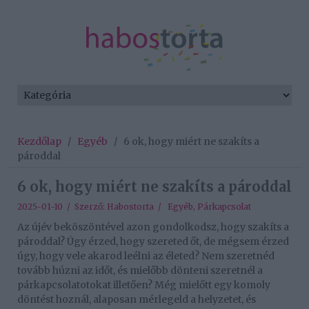
Kezdőlap
/
Egyéb
/
6 ok, hogy miért ne szakíts a
pároddal
6 ok, hogy miért ne szakíts a pároddal
2025-01-10 / Szerző:
Habostorta
/
Egyéb
,
Párkapcsolat
Az újév beköszöntével azon gondolkodsz, hogy szakíts a
pároddal? Úgy érzed, hogy szereted őt, de mégsem érzed
úgy, hogy vele akarod leélni az életed? Nem szeretnéd
tovább húzni az időt, és mielőbb dönteni szeretnél a
párkapcsolatotokat illetően? Még mielőtt egy komoly
döntést hoznál, alaposan mérlegeld a helyzetet, és