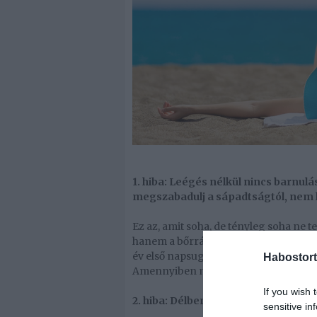
1. hiba: Leégés nélkül nincs barnul
megszabadulj a sápadtságtól, nem 
Ez az, amit soha, de tényleg soha ne 
hanem a bőrráké. Bőrünk nem felejt, 
év első napsugarai is károsíthatják a
Habostort
Amennyiben mégis leégnénk, akkor a
If you wish 
2. hiba: Délben a leghatásosabb a na
sensitive in