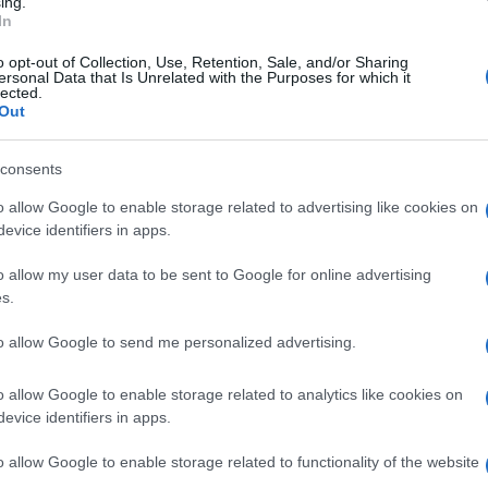
ing.
In
o opt-out of Collection, Use, Retention, Sale, and/or Sharing
ersonal Data that Is Unrelated with the Purposes for which it
lected.
Out
consents
o allow Google to enable storage related to advertising like cookies on
evice identifiers in apps.
o allow my user data to be sent to Google for online advertising
s.
to allow Google to send me personalized advertising.
o allow Google to enable storage related to analytics like cookies on
evice identifiers in apps.
dat, akkor egész nap napozhatsz.
o allow Google to enable storage related to functionality of the website
zer kenjük be magunkat ötös faktorszámú krémmel,