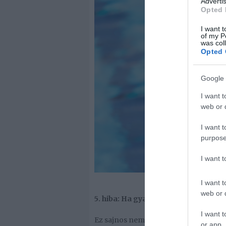
Advertis
Opted 
I want t
of my P
was col
Opted 
Google 
I want t
web or d
I want t
purpose
I want 
I want t
web or d
5. hiba: Ha gyakran kened be maga
I want t
Ez sajnos nem igaz! Ha naponta tízs
or app.