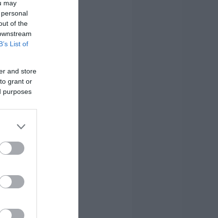
ou may
 personal
out of the
 downstream
B’s List of
er and store
to grant or
ed purposes