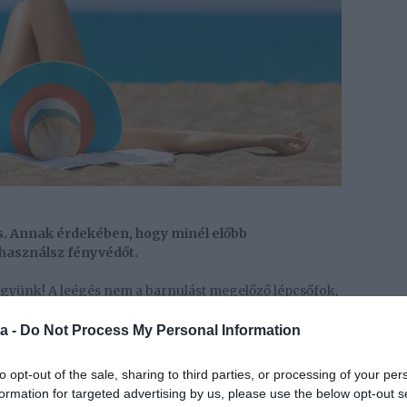
ás. Annak érdekében, hogy minél előbb
használsz fényvédőt.
tegyünk! A leégés nem a barnulást megelőző lépcsőfok,
így mindig figyelnünk kell a megfelelő védelemre! Az
 bőrünket, így elengedhetetlen a napkrém használata.
a -
Do Not Process My Personal Information
 következő három napban ne tartózkodjunk a napon.
to opt-out of the sale, sharing to third parties, or processing of your per
pozás, így ekkor fekszel ki.
formation for targeted advertising by us, please use the below opt-out s