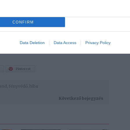
tölthetünk a napon anélkül, hogy leégnénk. Minél
faktorszámú krémet kell használnunk.
kában homokozik, így nem kell bekenned.
CONFIRM
isszaveri az UV-sugarakat, emiatt árnyékban is be kell
i rendkívül érzékeny, így az ő esetükben még az
Data Deletion
Data Access
Privacy Policy
Pinterest
rand
,
fényvédő
,
hiba
Következő bejegyzés