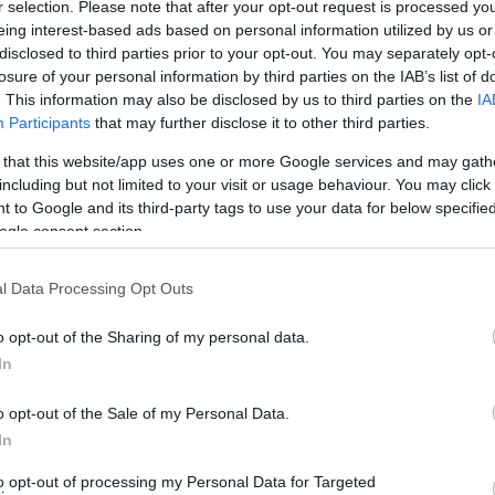
r selection. Please note that after your opt-out request is processed y
n tévhit ellen, hiszen nem a leghatásosabb, hanem a
eing interest-based ads based on personal information utilized by us or
több, 11 és 15 óra között kerülni kell a napot, ugyanis
disclosed to third parties prior to your opt-out. You may separately opt-
z UV-sugárzás. Aki ennek ellenére kifekszik a
losure of your personal information by third parties on the IAB’s list of
t és napszúrást is kaphat.
. This information may also be disclosed by us to third parties on the
IA
Participants
that may further disclose it to other third parties.
 szükséged fényvédőre.
 that this website/app uses one or more Google services and may gath
lyest védi a bőrt, de csak nagyon kis mértékben. A
including but not limited to your visit or usage behaviour. You may click 
izés során is kötelező a napvédő krém használata.
 to Google and its third-party tags to use your data for below specifi
ogle consent section.
álsz, akkor fürdés után nem kell ismét bekenned
l Data Processing Opt Outs
r ajánlott bekenni magunkat, akár három óránként.
o opt-out of the Sharing of my personal data.
egyenlő a ”törölközőállóval”! Lehet, hogy fürdés után
In
ezt azonban a törölközővel végleg leszedjük.
o opt-out of the Sale of my Personal Data.
In
to opt-out of processing my Personal Data for Targeted