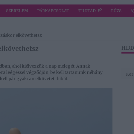
SZERELEM
PÁRKAPCSOLAT
TUDTAD-E?
RÚZS
A
ozáskor elkövethetsz
elkövethetsz
HIRD
dban, ahol kiélvezzük a nap melegét. Annak
ora leégéssel végződjön, be kell tartanunk néhány
kell pár gyakran elkövetett hibát.