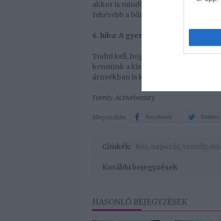
akkor is mindössze ötször több időt 
fehérebb a bőrünk, annál magasabb 
6. hiba: A gyerek a napernyő árnyé
Tudni kell, hogy a homok és a víz is v
kennünk a kisgyerekünk bőrét. Utóbb
árnyékban is kötelező a napvédelem!
Forrás: Activebeauty
Megosztás:
Facebook
Twitter
Címkék:
bor
,
napozás
,
veszély
,
st
Korábbi bejegyzések
HASONLÓ BEJEGYZÉSEK