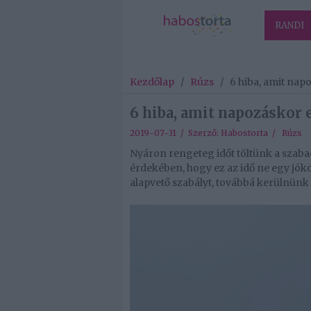
RANDI
Kezdőlap
/
Rúzs
/
6 hiba, amit nap
6 hiba, amit napozáskor 
2019-07-31 / Szerző:
Habostorta
/
Rúzs
Nyáron rengeteg időt töltünk a szaba
érdekében, hogy ez az idő ne egy jók
alapvető szabályt, továbbá kerülnünk 