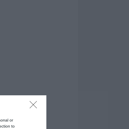
sonal or
ection to