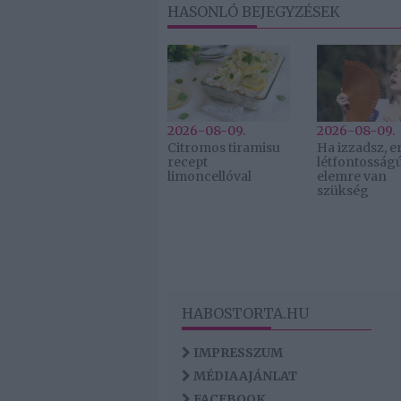
HASONLÓ BEJEGYZÉSEK
2026-08-09.
2026-08-09.
Citromos tiramisu
Ha izzadsz, er
recept
létfontosság
limoncellóval
elemre van
szükség
HABOSTORTA.HU
IMPRESSZUM
MÉDIAAJÁNLAT
FACEBOOK