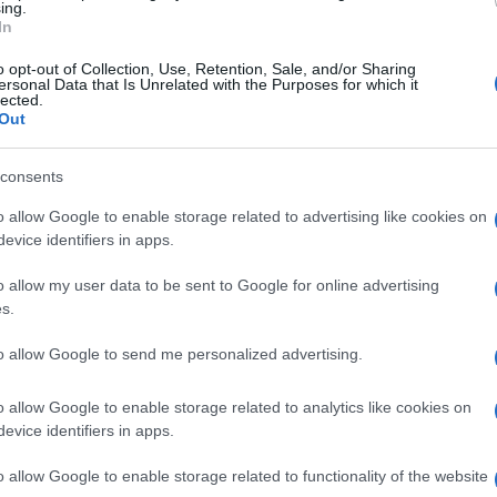
gáltatásokért felelős igazgatója, aki több mint egy
ing.
kor légiutas-kísérőként dolgozol, hozzászoksz ahhoz,
In
kkal dolgozol.
o opt-out of Collection, Use, Retention, Sale, and/or Sharing
ersonal Data that Is Unrelated with the Purposes for which it
an, ahol a légiutas-kísérőknek csak egy kis munkalap
lected.
 rendelkezésükre. Emiatt a tervezés, az előkészítés és
Out
munkának, és így leszel jobb az utazásban.
n utazni. Például tudják, hogy érdemes fordítási
consents
osnak lenni, amikor szállodákban szállunk meg;
o allow Google to enable storage related to advertising like cookies on
aszámunkat senkinek, és legyünk mindig résen,
evice identifiers in apps.
o allow my user data to be sent to Google for online advertising
áskájában, Clarks szerint a szárazsampon az utazók
s.
a hajformázó eszközök bepakolásának gondját - és egy
zülsz.
to allow Google to send me personalized advertising.
a, hogy egyes légitársaságok megkövetelik a légiutas-
o allow Google to enable storage related to analytics like cookies on
eljenek a beszálláskor. De az egyik trükk, amit a
evice identifiers in apps.
sukódik az ajtó, ideje átvenni a lapos cipőt.
k meghatározott normák szerint kell viselkednie
o allow Google to enable storage related to functionality of the website