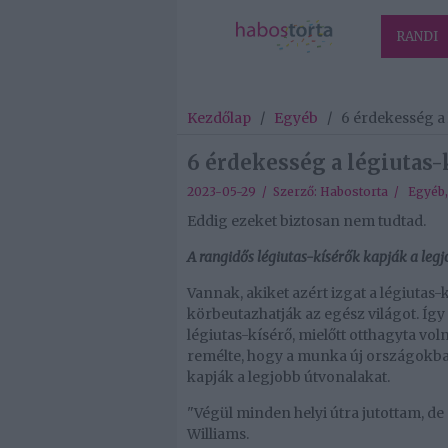
RANDI
Kezdőlap
/
Egyéb
/
6 érdekesség a 
6 érdekesség a légiutas-
2023-05-29 / Szerző:
Habostorta
/
Egyéb
Eddig ezeket biztosan nem tudtad.
A rangidős légiutas-kísérők kapják a leg
Vannak, akiket azért izgat a légiutas
körbeutazhatják az egész világot. Így v
légiutas-kísérő, mielőtt otthagyta voln
remélte, hogy a munka új országokba v
kapják a legjobb útvonalakat.
"Végül minden helyi útra jutottam, d
Williams.