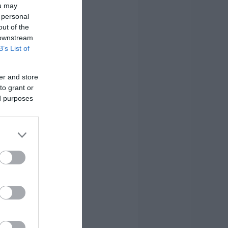
ou may
 personal
out of the
 downstream
B’s List of
er and store
to grant or
ed purposes