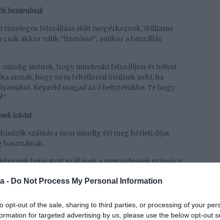
tók bezárulnak
at tényleges felszállása előtt megérkeznek, Williams
sak akkor válik "fizetőssé", amikor a beszállás
k mindig sietnek, hogy mindenki felszálljon és helyet
oka annak, hogy nem feltétlenül örülnek neki, ha
folyamatot. Képzeld magad az ő helyzetükbe. Te hogy
?"
nek lakást
-kísérők számára nem mindig éri meg bérleti díjat
ig használnak.
léteznek bejáratott szállások a stewardessek számára:
 lévő kollégiumi szobák, ahol a bérleti díjat más
a -
Do Not Process My Personal Information
s-kísérővé válni
to opt-out of the sale, sharing to third parties, or processing of your per
formation for targeted advertising by us, please use the below opt-out s
hol beadod az önéletrajzodat, részt veszel egy pár