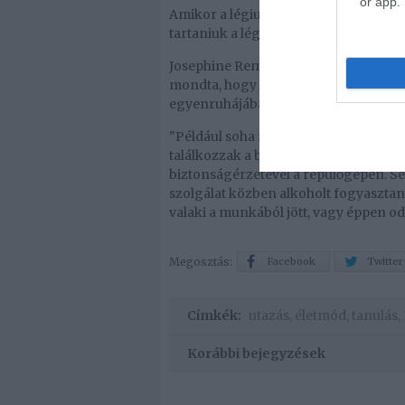
or app.
Amikor a légiutas-kísérők egyenruháb
tartaniuk a légitársaság irányelveit 
Josephine Remo, egy légiutas-kísérő, a
mondta, hogy nagyon odafigyel a visel
egyenruhájában van.
"Például soha nem innék alkoholt az
találkozzak a barátaimmal" - mondt
biztonságérzetével a repülőgépen. Se
szolgálat közben alkoholt fogyaszt
valaki a munkából jött, vagy éppen oda
Megosztás:
Facebook
Twitter
Címkék:
utazás
,
életmód
,
tanulás
,
Korábbi bejegyzések