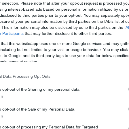
r selection. Please note that after your opt-out request is processed y
is, légiutas-kísérőnek lenni rengeteg tanulást
eing interest-based ads based on personal information utilized by us or
disclosed to third parties prior to your opt-out. You may separately opt-
ik a szakmában, elmondta, hogy
losure of your personal information by third parties on the IAB’s list of
. This information may also be disclosed by us to third parties on the
IA
0 órát töltenek a munkára való felkészüléssel, és 160
Participants
that may further disclose it to other third parties.
.
 that this website/app uses one or more Google services and may gath
nem gyakorlatok is.
including but not limited to your visit or usage behaviour. You may click 
 to Google and its third-party tags to use your data for below specifi
koknak jártasságot kell mutatniuk a mindennapi
ogle consent section.
és a vészhelyzeti felszerelések megfelelő használatával
l Data Processing Opt Outs
raélesztés és az elsősegélynyújtás terén is képzésen
észhelyzetek gyors és biztonságos kezelésére is
o opt-out of the Sharing of my personal data.
 időközönként újra és újra számot kell adniuk.
In
o opt-out of the Sale of my Personal Data.
en szinte mindent tudnak arról, hogyan lehet
In
to opt-out of processing my Personal Data for Targeted