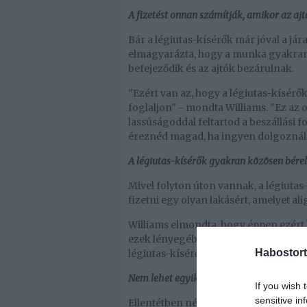
A fizetést onnan számítják, amikor az aj
Bár a légiutas-kísérők már jóval a jár
elmagyarázta, hogy a munka gyakran c
befejeződik és az ajtók bezárulnak.
"Ezért van az, hogy a légiutas-kísérő
foglaljon" - mondta Williams. "Ez az 
lassúságoddal feltartod a beszállási 
éreznéd magad, ha ingyen dolgoznál
A légiutas-kísérők gyakran közösen bérel
Mivel folyton úton vannak, a légiutas
fizetni egy olyan lakásért, amelyet al
Williams elmondta, hogy éppen ezért 
ezek lényegében a repülőtér közelében
Habostort
légiutas-kísérőkkel lehet megosztani.
Nem lehet egyik napról a másikra légiuta
If you wish 
sensitive in
Ellentétben néhány olyan munkával, a