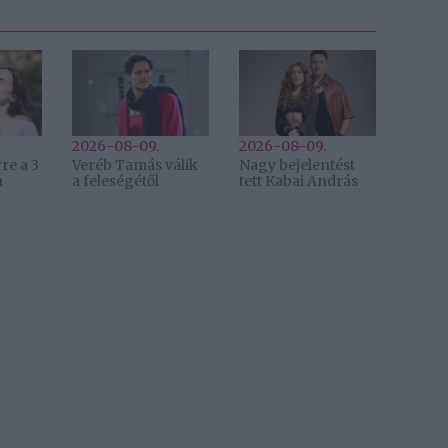
2026-08-09.
2026-08-09.
re a 3
Veréb Tamás válik
Nagy bejelentést
ú
a feleségétől
tett Kabai András