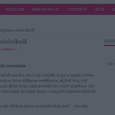
SZERELEM
PÁRKAPCSOLAT
TUDTAD-E?
RÚZS
A
légiutas-kísérőkről
kísérőkről
HIRD
,
Tudtad-e?
jobb útvonalakat
-kísérői munka, mert azt remélik, hogy a munka révén
olt ez Ryen Williams esetében is, aki két évig volt
a az állást, hogy saját produkciós céget alapítson. Azt
iszi majd, de rájött, hogy a rangidős légiutas-kísérők
e csak ritkán kaptam nemzetközi járatot" - mondja