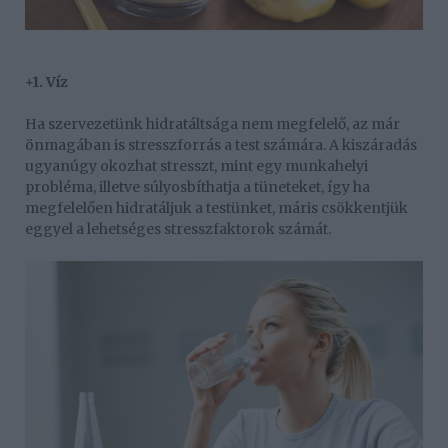
+1. Víz
Ha szervezetünk hidratáltsága nem megfelelő, az már
önmagában is stresszforrás a test számára. A kiszáradás
ugyanúgy okozhat stresszt, mint egy munkahelyi
probléma, illetve súlyosbíthatja a tüneteket, így ha
megfelelően hidratáljuk a testünket, máris csökkentjük
eggyel a lehetséges stresszfaktorok számát.