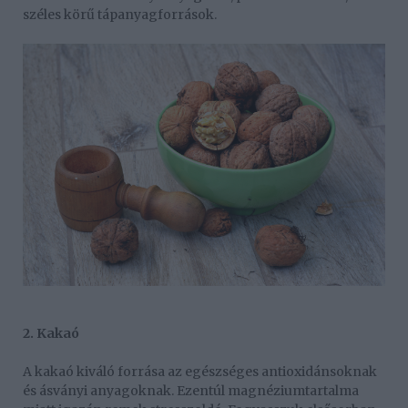
széles körű tápanyagforrások.
2. Kakaó
A kakaó kiváló forrása az egészséges antioxidánsoknak
és ásványi anyagoknak. Ezentúl magnéziumtartalma