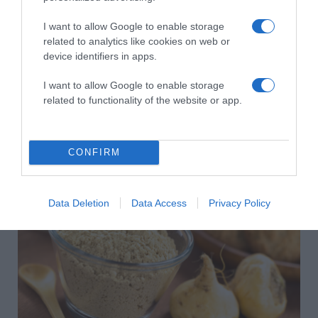
5. Maca
I want to allow Google to enable storage
Igazi „superfoodként” tartják számon a macát, a Dél-
related to analytics like cookies on web or
Amerikából származó gyógynövényt, melynek
device identifiers in apps.
hihetetlenül magas a vitamin-, aminosav-,
növényiszterin- és ásványianyag-tartalma. A maca
I want to allow Google to enable storage
közvetlenül segíti a stressz-szabályozóként működő
related to functionality of the website or app.
mellékvesék munkáját, anélkül, hogy negatívan
stimulálná a szervezetet. Tejkaramellához hasonló íze
fantasztikusan érvényesül a turmixokban, zabpehelybe
CONFIRM
keverve, vagy forró mandulatejhez adva édesítőként.
Data Deletion
Data Access
Privacy Policy