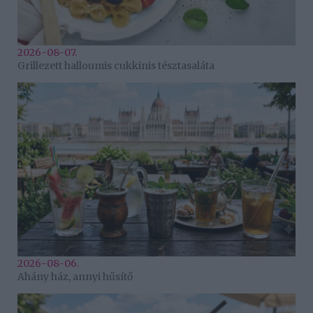
2026-08-07.
Grillezett halloumis cukkinis tésztasaláta
2026-08-06.
Ahány ház, annyi hűsítő