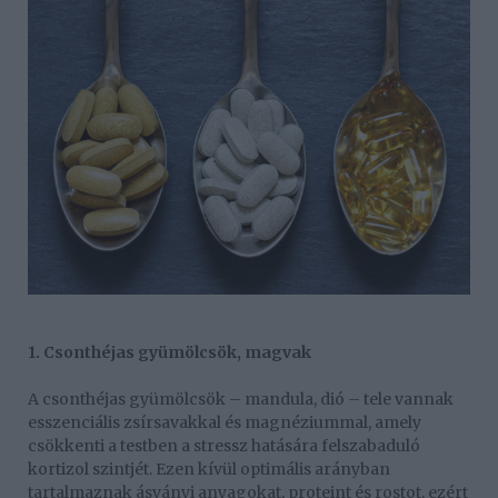
1. Csonthéjas gyümölcsök, magvak
A csonthéjas gyümölcsök – mandula, dió – tele vannak
esszenciális zsírsavakkal és magnéziummal, amely
csökkenti a testben a stressz hatására felszabaduló
kortizol szintjét. Ezen kívül optimális arányban
tartalmaznak ásványi anyagokat, proteint és rostot, ezért