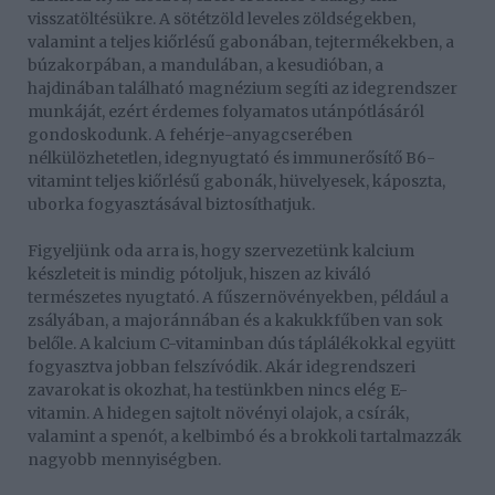
visszatöltésükre. A sötétzöld leveles zöldségekben,
valamint a teljes kiőrlésű gabonában, tejtermékekben, a
búzakorpában, a mandulában, a kesudióban, a
hajdinában található magnézium segíti az idegrendszer
munkáját, ezért érdemes folyamatos utánpótlásáról
gondoskodunk. A fehérje-anyagcserében
nélkülözhetetlen, idegnyugtató és immunerősítő B6-
vitamint teljes kiőrlésű gabonák, hüvelyesek, káposzta,
uborka fogyasztásával biztosíthatjuk.
Figyeljünk oda arra is, hogy szervezetünk kalcium
készleteit is mindig pótoljuk, hiszen az kiváló
természetes nyugtató. A fűszernövényekben, például a
zsályában, a majoránnában és a kakukkfűben van sok
belőle. A kalcium C-vitaminban dús táplálékokkal együtt
fogyasztva jobban felszívódik. Akár idegrendszeri
zavarokat is okozhat, ha testünkben nincs elég E-
vitamin. A hidegen sajtolt növényi olajok, a csírák,
valamint a spenót, a kelbimbó és a brokkoli tartalmazzák
nagyobb mennyiségben.