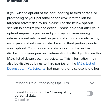
Information
szupergyümölcsnek is nevezik, mert tele van
antioxidánsokkal és C-vitaminnal, melyek felveszik a
harcot a szabadgyökök ellen, és csökkentik a stresszt. Ha
If you wish to opt-out of the sale, sharing to third parties, or
tehetjük, minden nap fogyasszunk belőle legalább egy
processing of your personal or sensitive information for
csészényit.
targeted advertising by us, please use the below opt-out
section to confirm your selection. Please note that after your
opt-out request is processed you may continue seeing
interest-based ads based on personal information utilized by
us or personal information disclosed to third parties prior to
your opt-out. You may separately opt-out of the further
disclosure of your personal information by third parties on the
IAB’s list of downstream participants. This information may
also be disclosed by us to third parties on the
IAB’s List of
Downstream Participants
that may further disclose it to other
third parties.
Please note that this website/app uses one or more Google
Personal Data Processing Opt Outs
services and may gather and store information including but
not limited to your visit or usage behaviour. You may click to
I want to opt-out of the Sharing of my
personal data.
4. Avokádó
grant or deny consent to Google and its third-party tags to
Opted In
use your data for below specified purposes in below Google
A B-vitamin-hiány fokozza a stressz hatására
consent section.