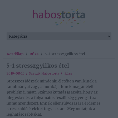
Kezdőlap
/
Rúzs
/
5+1 stresszgyilkos étel
5+1 stresszgyilkos étel
2019-08-15 / Szerző:
Habostorta
/
Rúzs
Stresszes időszak mindenki életében van, kinek a
tanulmányai vagy a munkája, kinek magánéleti
problémái miatt. Számos kutatás igazolta, hogy az
idegeskedés, a folyamatos feszültség gyengíti az
immunrendszert. Ennek ellensúlyozására érdemes
stresszoldó ételeket fogyasztani. Megmutatjuk a
leghatásosabbakat.