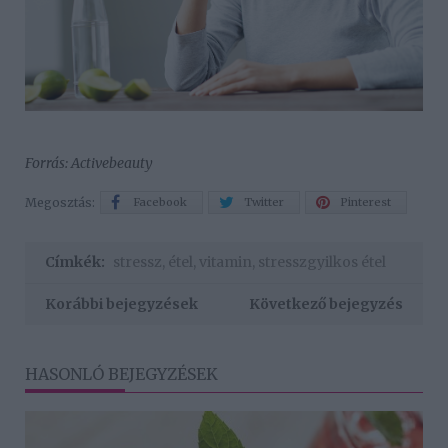
Forrás: Activebeauty
Megosztás:
Facebook
Twitter
Pinterest
Címkék:
stressz
,
étel
,
vitamin
,
stresszgyilkos étel
Korábbi bejegyzések
Következő bejegyzés
HASONLÓ BEJEGYZÉSEK