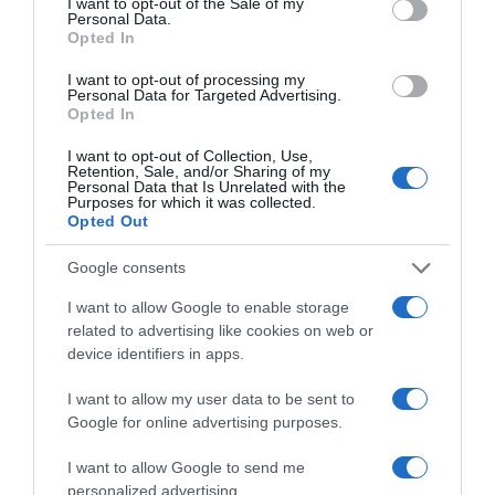
I want to opt-out of the Sale of my
bekövetkező negatív változásokat a testben, és akár
Personal Data.
Opted In
depressziót is okozhat. Az avokádó tele van ezzel a
vitaminnal, emellett rengeteg esszenciális – Omega-3 és
I want to opt-out of processing my
Omega-6 – zsírsavat is tartalmaz.
Personal Data for Targeted Advertising.
Opted In
I want to opt-out of Collection, Use,
Retention, Sale, and/or Sharing of my
Personal Data that Is Unrelated with the
Purposes for which it was collected.
Opted Out
Google consents
I want to allow Google to enable storage
related to advertising like cookies on web or
device identifiers in apps.
I want to allow my user data to be sent to
Google for online advertising purposes.
I want to allow Google to send me
personalized advertising.