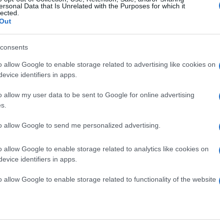
úlságosan is alkalmazkodni szeretnél
ersonal Data that Is Unrelated with the Purposes for which it
lected.
Out
egy kapcsolat érdekében? Vagy éppen semmi
Ez azt jelenti, hogy nem állsz még rá készen. A
 és alkalmazkodást igényelnek, de nem kell teljesen
consents
epet felvenned. Itt nem kell nagy dolgokra
eti az is, hogy a másik kedvéért elhagyod a családod,
o allow Google to enable storage related to advertising like cookies on
s egy távoli kontinensre költözöl, miközben legbelül
evice identifiers in apps.
ellen. Vagy leépíted a baráti körödet, mert a párod nem
yen kapcsolat nem lesz kiegyensúlyozott vagy boldog.
o allow my user data to be sent to Google for online advertising
s.
to allow Google to send me personalized advertising.
r, nem tudod túl tenni magad a múlton, és a jövőt is
esz képes változtatni. Egyedül Te magad. Egy
o allow Google to enable storage related to analytics like cookies on
sérelmeidet, nem veszi le válladról a terheket. Sőt,
evice identifiers in apps.
tesznek minden új szerelmet is. Amíg ilyen
megmaradni melletted senki sem. Először is Neked kell
o allow Google to enable storage related to functionality of the website
t, és nem mások szeretetétől várni a megoldást.
lsz egy új kapcsolatra, akkor még csak félúton