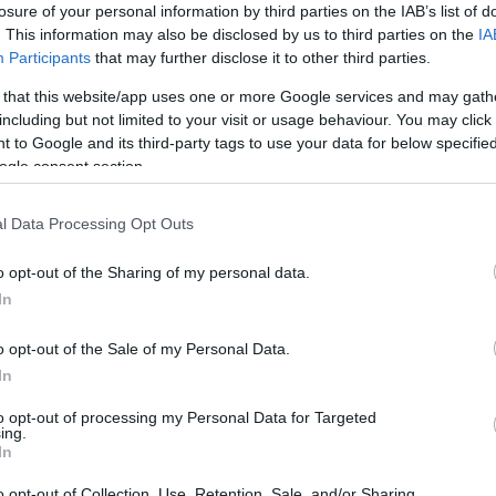
losure of your personal information by third parties on the IAB’s list of
rkapcsolathoz. Természetes, hogy ha sok sérelmet
. This information may also be disclosed by us to third parties on the
IA
amelyet még nem sikerült teljes egészében
Participants
that may further disclose it to other third parties.
 minél több fájdalom nyomja a szívedet, annál kevésbé
 that this website/app uses one or more Google services and may gath
i előtt, és bizalmat szavaznod számára. Enélkül
including but not limited to your visit or usage behaviour. You may click 
 to Google and its third-party tags to use your data for below specifi
agy aki Téged meg akar menteni
ogle consent section.
se. Nincs szükség hősre fehér lovon, aki megment a
l Data Processing Opt Outs
orban saját magadra kell építened, a párodra pedig
ts. Ha alárendeled magad egy partnernek, vagy épp
 egy kapcsolatban, akkor az egyensúly felborul, és a
o opt-out of the Sharing of my personal data.
 a vágyott boldogságot.
In
o opt-out of the Sale of my Personal Data.
k, hogy az ember társas lény, nem érzi jól magát
In
gy mindenkinek kell egy pár. Ezt éreztetheti veled a
to opt-out of processing my Personal Data for Targeted
barátaid, akik között már „csak” Te vagy szingli. De ez
ing.
eresd a párkapcsolat lehetőségét, miközben jól
In
o opt-out of Collection, Use, Retention, Sale, and/or Sharing