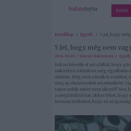
RANDI
Kezdőlap
/
Egyéb
/
5 Jel, hogy mé
5 Jel, hogy még nem vagy
2024-01-26 / Szerző:
Habostorta
/
Egyéb
Sokan követik el azt a hibát, hogy gör
miközben valójában még egyáltalán n
oldalán. Még nem zárták le a múltat,
meg az elszenvedett sérelmeikért. Cip
vajon nekik miért nem sikerül? Nos, 
a megfelelő társat, akkor lehet, hogy
honnan tudhatod, hogy ez az igazság?