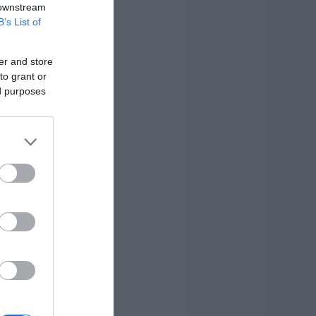
 downstream
B’s List of
er and store
to grant or
ed purposes