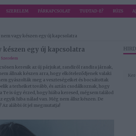
SZERELEM
PÁRKAPCSOLAT
TUDTAD-E?
RÚZS
A
g nem vagy készen egy új kapcsolatra
 készen egy új kapcsolatra
HIRD
,
Szerelem
csösen keresik az új párjukat, randiról randira járnak,
em állnak készen arra, hogy elköteleződjenek valaki
 nem gyászolták meg a veszteségeiket és bocsátottak
elik a terheiket tovább, és aztán csodálkoznak, hogy
ha Te is úgy érzed, hogy hiába keresed, mégsem találod
 az egyik hiba nálad van. Még nem állsz készen. De
 Az alábbi öt jel megmutatja!