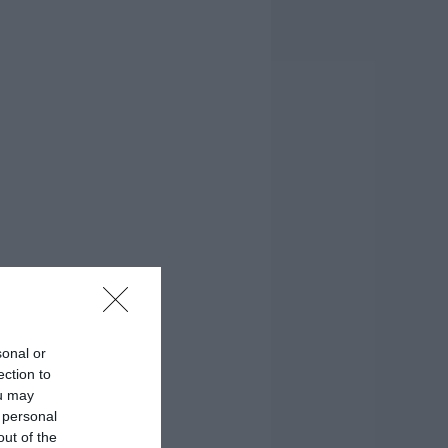
sonal or
ection to
ou may
 personal
out of the