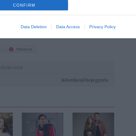
alan tényező befolyásol még. Ezért is kell, hogy
CONFIRM
 és nyitottá válj valami újra.
Data Deletion
Data Access
Privacy Policy
 állsz egy kapcsolatra
Pinterest
rkapcsolat
Következő bejegyzés