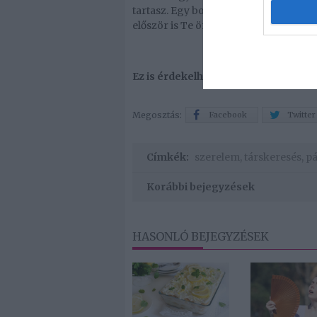
tartasz. Egy boldog kapcsolatot számt
először is Te önmagaddal rendben légy,
Ez is érdekelhet! -
7 jel, hogy készen
Megosztás:
Facebook
Twitter
Címkék:
szerelem
,
társkeresés
,
pá
Korábbi bejegyzések
HASONLÓ BEJEGYZÉSEK