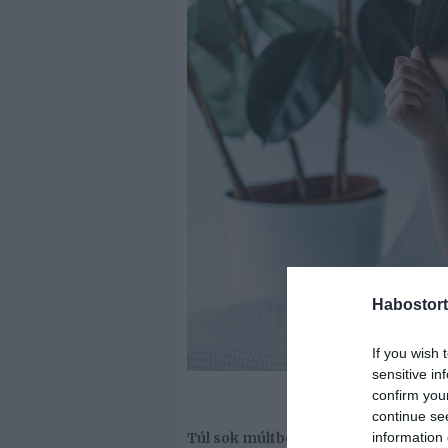
Habostort
If you wish 
sensitive in
confirm you
continue se
information 
Túl sok múltbéli terhet cipelsz