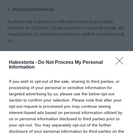
4. Megbízhatatlanság
Az ilyen nők számára rendkívül fontos, hogy valaki
betartsa az ígéreteit. Olyan partnerre van szükségük, aki
megbízható, és minden körülmény mellett számíthatnak
rá.
5. Hűtlenség
Habostorta -
Do Not Process My Personal
Az alfák számára soha nem lesz egyetlen elfogadható
Information
indok sem a félrelépésre.
If you wish to opt-out of the sale, sharing to third parties, or
6. Hazugság
processing of your personal or sensitive information for
targeted advertising by us, please use the below opt-out
Ezek a nők elvárják az őszinte, egyenes beszédet, az előre
section to confirm your selection. Please note that after your
lefektetett, világos szabályokat.
opt-out request is processed you may continue seeing
interest-based ads based on personal information utilized by
7. A támogatás hiánya
us or personal information disclosed to third parties prior to
your opt-out. You may separately opt-out of the further
Egy alfa-nő olyan párt keres, aki mindenben támogatja.
disclosure of your personal information by third parties on the