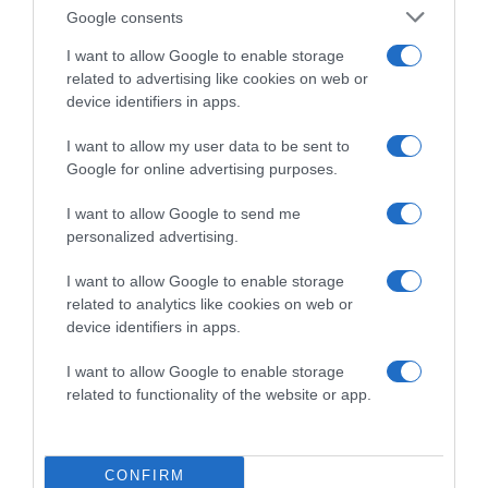
Google consents
I want to allow Google to enable storage
Ez is érdekelhet! -
8 dolog, amire biztosan
related to advertising like cookies on web or
számíthatsz, ha Alfa-nő a párod
device identifiers in apps.
I want to allow my user data to be sent to
Google for online advertising purposes.
Megosztás:
Facebook
Twitter
Pinterest
I want to allow Google to send me
personalized advertising.
Címkék:
párkapcsolat
,
Alfa-nő
,
vezetési ambíció
,
magabiztosság
I want to allow Google to enable storage
related to analytics like cookies on web or
Korábbi bejegyzések
Következő bejegyzés
device identifiers in apps.
I want to allow Google to enable storage
related to functionality of the website or app.
HASONLÓ BEJEGYZÉSEK
CONFIRM