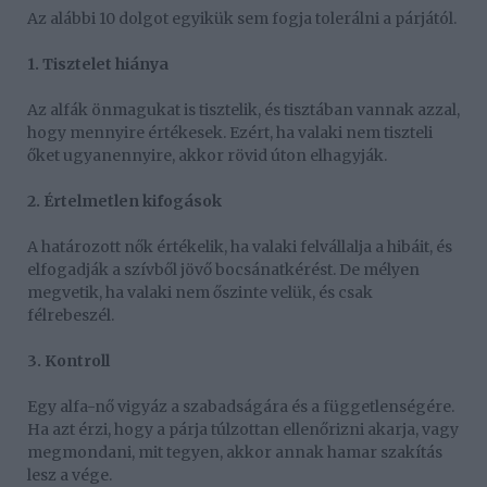
Az alábbi 10 dolgot egyikük sem fogja tolerálni a párjától.
1. Tisztelet hiánya
Az alfák önmagukat is tisztelik, és tisztában vannak azzal,
hogy mennyire értékesek. Ezért, ha valaki nem tiszteli
őket ugyanennyire, akkor rövid úton elhagyják.
2. Értelmetlen kifogások
A határozott nők értékelik, ha valaki felvállalja a hibáit, és
elfogadják a szívből jövő bocsánatkérést. De mélyen
megvetik, ha valaki nem őszinte velük, és csak
félrebeszél.
3. Kontroll
Egy alfa-nő vigyáz a szabadságára és a függetlenségére.
Ha azt érzi, hogy a párja túlzottan ellenőrizni akarja, vagy
megmondani, mit tegyen, akkor annak hamar szakítás
lesz a vége.