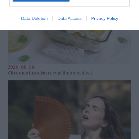
Data Deletion
Data Access
Privacy Policy
2026-08-09.
Citromos tiramisu recept limoncellóval