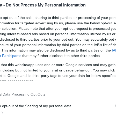
a -
Do Not Process My Personal Information
to opt-out of the sale, sharing to third parties, or processing of your per
formation for targeted advertising by us, please use the below opt-out s
r selection. Please note that after your opt-out request is processed y
eing interest-based ads based on personal information utilized by us or
disclosed to third parties prior to your opt-out. You may separately opt-
losure of your personal information by third parties on the IAB’s list of
majd keverjük el benne az élesztőt és a cukrot.
. This information may also be disclosed by us to third parties on the
IA
esztő felfut.
Participants
that may further disclose it to other third parties.
lisztet, a sót, a vajat és a tojássárgáját (a fehérjére
lőkészített élesztős tejet, és dolgozzuk össze sima,
 that this website/app uses one or more Google services and may gath
djunk hozzá még egy kevés tejet vagy lisztet.
including but not limited to your visit or usage behaviour. You may click 
onyharuhával, és hagyjuk kelni meleg helyen kb. 30-40
 to Google and its third-party tags to use your data for below specifi
ogle consent section.
ukorral és a vaníliás cukorral.
yenlő részre. Nyújtsuk ki őket körülbelül azonos
l Data Processing Opt Outs
lyezzük az első tésztalapot, kenjük meg bőségesen
 keverékkel. Ismételjük meg ezt a második és a
o opt-out of the Sharing of my personal data.
rra, hogy a legfelső réteg tészta legyen.
In