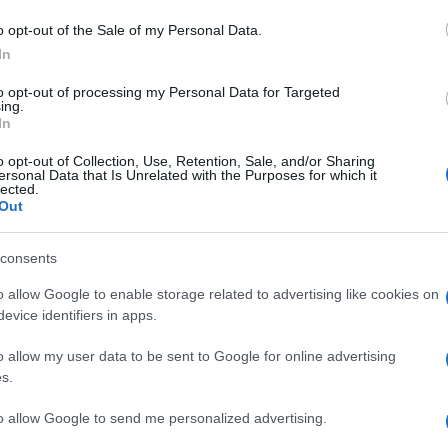
okra.
 amíg szép aranybarna színű nem lesz.
o opt-out of the Sale of my Personal Data.
0 gramm cukor, 100 gramm étcsoki, 1 tojásfehérje, 1
In
rjük a cukorral, sűrű szirupot készítve ezáltal. Az
, beletesszük a szirupba és kevergetve hagyjuk, hogy
to opt-out of processing my Personal Data for Targeted
, verjük habosra tojásfehérjét és adjuk a csokis
ing.
In
ni, majd kenjük meg a csokis mázzal. Ha a csoki
o opt-out of Collection, Use, Retention, Sale, and/or Sharing
etekre vagy rombusz alakúra.
ersonal Data that Is Unrelated with the Purposes for which it
 a selymes lekvár tökéletes harmóniája teszi a zserbót
lected.
Out
, ami az ünnepeken és a családi összejöveteleken is
szert.
consents
o allow Google to enable storage related to advertising like cookies on
evice identifiers in apps.
Pinterest
o allow my user data to be sent to Google for online advertising
s.
,
kezdőknek
to allow Google to send me personalized advertising.
Következő bejegyzés