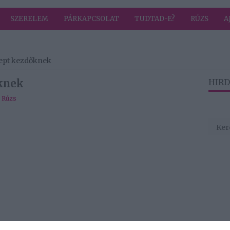
SZERELEM
PÁRKAPCSOLAT
TUDTAD-E?
RÚZS
A
cept kezdőknek
őknek
HIRD
,
Rúzs