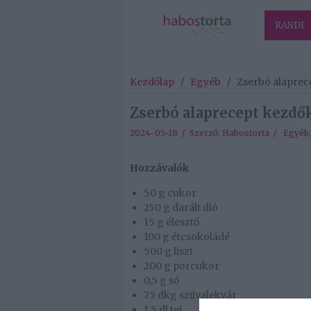
RANDI
Kezdőlap
/
Egyéb
/
Zserbó alapre
Zserbó alaprecept kezd
2024-05-18 / Szerző:
Habostorta
/
Egyéb
Hozzávalók
50 g cukor
250 g darált dió
15 g élesztő
100 g étcsokoládé
500 g liszt
200 g porcukor
0,5 g só
75 dkg szilvalekvár
1.5 dl tej