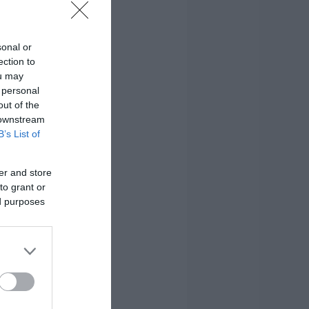
sonal or
ection to
ou may
 personal
out of the
 downstream
B’s List of
er and store
to grant or
ed purposes