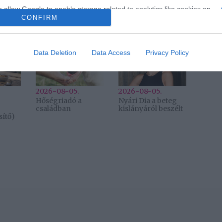
o allow Google to enable storage related to analytics like cookies on
CONFIRM
evice identifiers in apps.
o allow Google to enable storage related to functionality of the website
Data Deletion
Data Access
Privacy Policy
2026-08-05.
2026-08-05.
Hőségriadó a
Nyári Dia a beteg
családban
kislányáról beszélt
ítő)