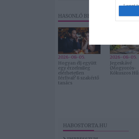
I want t
web or d
HASONLÓ BEJEGYZÉSEK
I want t
or app.
2026-08-05.
2026-08-05.
Hogyan élj együtt
Jegeskávé
egy érzelmileg
(Mogyorós-
elérhetetlen
Kókuszos Hűs
férfival? 8 szakértő
tanács
HABOSTORTA.HU
IMPRESSZUM