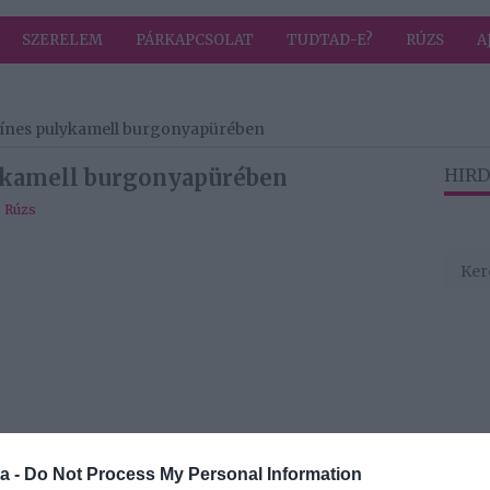
SZERELEM
PÁRKAPCSOLAT
TUDTAD-E?
RÚZS
A
zínes pulykamell burgonyapürében
lykamell burgonyapürében
HIRD
,
Rúzs
a -
Do Not Process My Personal Information