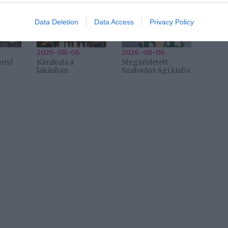
evice identifiers in apps.
Data Deletion
Data Access
Privacy Policy
o allow Google to enable storage related to functionality of the website
2026-08-06.
2026-08-06.
nnyi
Kánikula a
Megszületett
lakásban
Szabados Ági kisfia