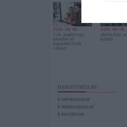
web or d
I want t
or app.
2026-08-06.
2026-08-06.
3 ok, amiért egy
Ahány ház, a
idősebb nő
hűsítő
fiatalabb férfit
választ
HABOSTORTA.HU
IMPRESSZUM
MÉDIAAJÁNLAT
FACEBOOK