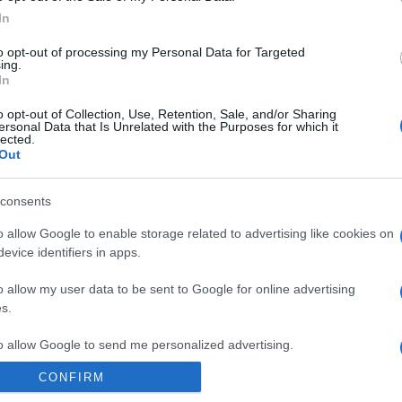
zaftja. Hőálló tálba öntjük.
In
A burgonyát meghámozzuk, áttörjük, még forrón a
to opt-out of processing my Personal Data for Targeted
kikeverjük, majd beledolgozzuk a tojások sárgáját. A ragu
ing.
en megpirítjuk (kb. 10 perc).
In
o opt-out of Collection, Use, Retention, Sale, and/or Sharing
ersonal Data that Is Unrelated with the Purposes for which it
lected.
Out
consents
Pinterest
o allow Google to enable storage related to advertising like cookies on
evice identifiers in apps.
amell
,
burgonyapüré
,
tejszínes
o allow my user data to be sent to Google for online advertising
s.
Következő bejegyzés
to allow Google to send me personalized advertising.
CONFIRM
o allow Google to enable storage related to analytics like cookies on