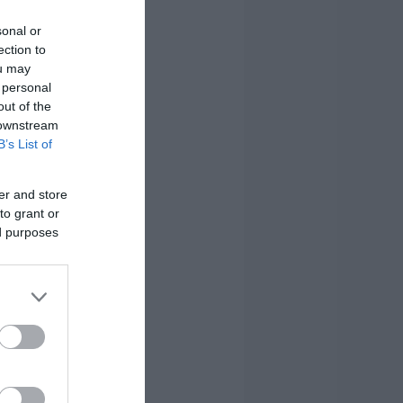
sonal or
ection to
ou may
 personal
out of the
 downstream
B’s List of
er and store
to grant or
ed purposes