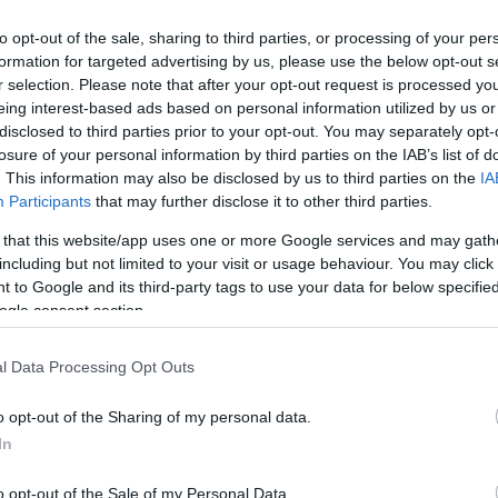
to opt-out of the sale, sharing to third parties, or processing of your per
formation for targeted advertising by us, please use the below opt-out s
r selection. Please note that after your opt-out request is processed y
eing interest-based ads based on personal information utilized by us or
disclosed to third parties prior to your opt-out. You may separately opt-
losure of your personal information by third parties on the IAB’s list of
. This information may also be disclosed by us to third parties on the
IA
Participants
that may further disclose it to other third parties.
 that this website/app uses one or more Google services and may gath
including but not limited to your visit or usage behaviour. You may click 
 to Google and its third-party tags to use your data for below specifi
ogle consent section.
zzük. Közben a zöldségeket megtisztítjuk, nagyobb
l Data Processing Opt Outs
sákra szedjük, sós vízben 5 percig főzzük. Leszűrjük,
o opt-out of the Sharing of my personal data.
juk, serpenyőben, az olaj felén megpirítjuk, sózzuk,
In
tjük a maradék olajat, és a zöldségeket 3-4 perc alatt
t, a tejszínt, megszórjuk a petrezselyemmel, és kevés
o opt-out of the Sale of my Personal Data.