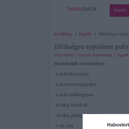
RANDI
Kezdőlap
/
Egyéb
/
Zöldséges tejs
Zöldséges tejszínes pu
2024-09-13 / Szerző:
Habostorta
/
Egyéb
Hozzávalók 4 személyre:
-4 szál sárgarépa
-1 piros húsú paprika
-4 szál zöldhagyma
-20 dkg brokkoli
-50 dkg pulykamellfilé
Habostort
-4 ek. olaj