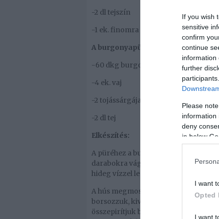
-2 dl tejszín
If you wish 
sensitive in
-1 ek. finomra vágott petrezselyem
confirm you
A burgonyapüréhez:
continue se
information 
-60 dkg burgonya
further disc
participants
-4 ek. vaj
Downstream 
-2 tojássárgája
Please note
information 
-2 dl tej
deny consent
Elkészítés:
in below Go
A püréhez a burgonyát héjában megfő
Persona
darabokra vágjuk, a brokkolit kis róz
hideg vízzel leöblítjük.
I want t
A hús megmossuk, vékony csíkokra vág
Opted 
borsozzuk, kivesszük. A serpenyőbe ön
összepirítjuk benne. Hozzáadjuk a hús
I want t