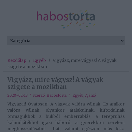
Kezdőlap
/
Egyéb
/
Vigyázz, mire vágysz! A vágyak
szigete a mozikban
Vigyázz, mire vágysz! A vágyak
szigete a mozikban
2020-02-13 / Szerző:
Habostorta
/
Egyéb
,
Ajánló
Vigyázat! Óvatosan! A vágyak valóra válnak. És amikor
valóra válnak, olyankor átalakulnak, kifordulnak
önmagukból: a buliból emberrablás, a terepruhás
kalandjátékból igazi háború, a gyerekkori sérelem
megbosszulásából… hát, valami egészen más lesz.