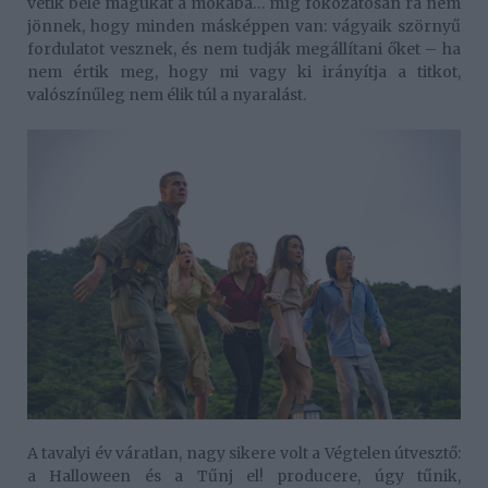
vetik bele magukat a mókába… míg fokozatosan rá nem
jönnek, hogy minden másképpen van: vágyaik szörnyű
fordulatot vesznek, és nem tudják megállítani őket – ha
nem értik meg, hogy mi vagy ki irányítja a titkot,
valószínűleg nem élik túl a nyaralást.
A tavalyi év váratlan, nagy sikere volt a Végtelen útvesztő:
a Halloween és a Tűnj el! producere, úgy tűnik,