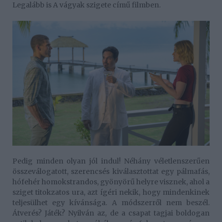
Legalább is A vágyak szigete című filmben.
Pedig minden olyan jól indul! Néhány véletlenszerűen
összeválogatott, szerencsés kiválasztottat egy pálmafás,
hófehér homokstrandos, gyönyörű helyre visznek, ahol a
sziget titokzatos ura, azt ígéri nekik, hogy mindenkinek
teljesülhet egy kívánsága. A módszerről nem beszél.
Átverés? Játék? Nyilván az, de a csapat tagjai boldogan