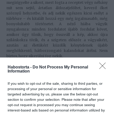
megirigyelte a sikert, mert fogta a receptet: végy néhány
mit sem sejtő, ártatlan áldozatjelöltet, keverd őket
szörnyű helyzetbe, és adj nekik egészen kicsi esélyt a
túlélésre – és kitalált hozzá egy még izgalmasabb, még
bonyolultabb történetet. A néző hiába vágyik
nyugalomra: minden fordulatot újabb fordulat követ,
amikor úgy tűnik, hogy összeáll a kép, akkor újra
szilánkokra törik, és a szigeten először a vágyaikért,
azután az életükért küzdők kénytelenek újabb
meghökkentő, hátborzongató kalandokat átélni. Nem
biztos, hogy sikerülni fog nekik.
Habostorta -
Do Not Process My Personal
Information
If you wish to opt-out of the sale, sharing to third parties, or
processing of your personal or sensitive information for
targeted advertising by us, please use the below opt-out
section to confirm your selection. Please note that after your
opt-out request is processed you may continue seeing
interest-based ads based on personal information utilized by