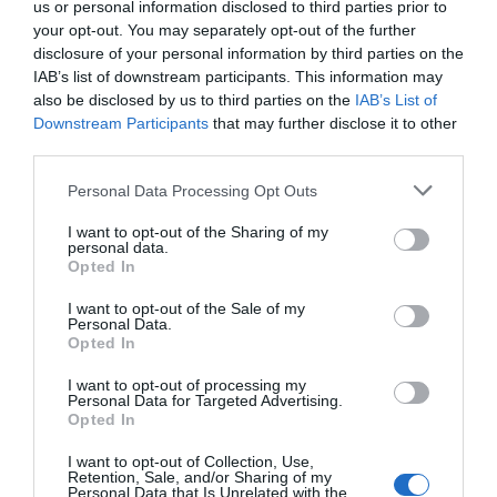
us or personal information disclosed to third parties prior to
your opt-out. You may separately opt-out of the further
disclosure of your personal information by third parties on the
IAB’s list of downstream participants. This information may
also be disclosed by us to third parties on the
IAB’s List of
Michael Peñának számtalan arca van: tud vicces, drámai
Downstream Participants
that may further disclose it to other
meg izgalmas is lenni, és ezúttal is bebizonyítja, hogy
third parties.
milyen sokoldalú. Társai mind a legjobb sorozatok
feljövőben lévő csillagai (Maggie Q, Lucy Hale, Ryan
Please note that this website/app uses one or more Google
Personal Data Processing Opt Outs
Hansen és társaik) – a hírek szerint a Fiji-szigeteken
services and may gather and store information including but
zajló forgatás olyan jó hangulatban telt, mint egy hosszú,
not limited to your visit or usage behaviour. You may click to
I want to opt-out of the Sharing of my
personal data.
közös nyaralás, de mindez nem látszik a képen.
grant or deny consent to Google and its third-party tags to
Opted In
Miközben a film főszereplői egyre rémültebbek vagy
use your data for below specified purposes in below Google
paranoidabbak lesznek, és kétségbeesetten keresik a
consent section.
I want to opt-out of the Sale of my
megoldást, valószínűleg a néző is egyre kisebbre húzza
Personal Data.
majd magát a moziszékben: A vágyak szigete épp az,
Opted In
amire bárki vágyhat, ha izgulni szeretne...
I want to opt-out of processing my
Personal Data for Targeted Advertising.
Opted In
I want to opt-out of Collection, Use,
Retention, Sale, and/or Sharing of my
Personal Data that Is Unrelated with the