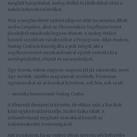
meghitt hangulattal, meleg étellel és játékokkal várja a
nehéz helyzetben lévőket.
Már a meghirdetett nyitási időpont előtt tucatnyian álltak
sorba Csepelen, ahol az Ökumenikus Segélyszervezet
jóvoltából mindenki ingyen ehetett. A meleg ételért
hosszú sorokban várakozókat a Fonogram-díjas énekes,
Vastag Csaba is kiszolgálta a pult mögül, aki a
segélyszervezet munkatársaival együtt osztotta ki a
sertéspörköltet, tésztát és savanyúságot.
Úgy érzem, velem nagyon-nagyon jól jár mindenki, mert
úgy szedek, mintha magamnak szednék. Pontosan
ugyanazokat az arányokat követem, sok hús, sok szaft
– mondta humorosan Vastag Csaba.
A főmenüt desszert is követte, de ekkor már a Barátok
közt egykori színésznője, Szabó Erika tálalt. A
színművésznő megható szavakkal beszélt az
önkénteskedés fontosságáról.
Azt gondolom, ha az ember olyan szerencsés helyzetbe