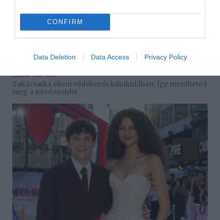
CONFIRM
Data Deletion
Data Access
Privacy Policy
2026-08-08.
Takácsatka elleni védekezés kánikulában: így mentheted
meg a növényeidet