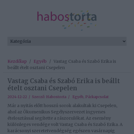
Kezdőlap
/
Egyéb
/
Vastag Csaba és Szabó Erika is
beállt ételt osztani Csepelen
Vastag Csaba és Szabó Erika is beállt
ételt osztani Csepelen
2024-12-22 / Szerző:
Habostorta
/
Egyéb
,
Párkapcsolat
Már a nyitás előtt hosszú sorok alakultak ki Csepelen,
ahol az Ökumenikus Segélyszervezet ingyenes
ételosztással segítette a rászorulókat. Az esemény
különleges vendége volt Vastag Csaba és Szabó Erika. A
karácsonyi szeretetvendégség egészen vasárnapig