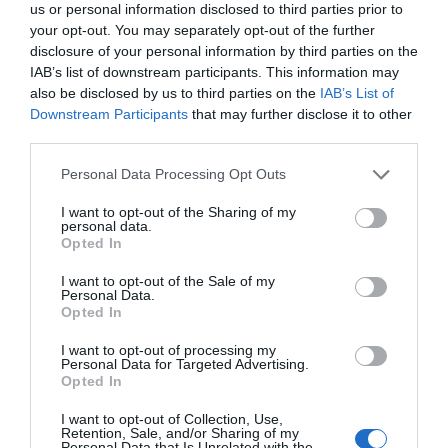
anyagi körülmények között ünnepeljék ezt a szép
us or personal information disclosed to third parties prior to
ünnepet – hangsúlyozta Csiszér-Kovács Viktória, az EON
your opt-out. You may separately opt-out of the further
sajtóreferense.
disclosure of your personal information by third parties on the
IAB’s list of downstream participants. This information may
Bárki segíthet
also be disclosed by us to third parties on the
IAB’s List of
Downstream Participants
that may further disclose it to other
Az Ökumenikus Segélyszervezet ünnepi akcióját a 1353-
third parties.
as adományvonalon keresztül bárki támogathatja.
Egyetlen hívás 500 forint adományt jelent, amely négy
Please note that this website/app uses one or more Google
Personal Data Processing Opt Outs
hívás esetén egy tál meleg ételt biztosít egy
services and may gather and store information including but
rászorulónak.
not limited to your visit or usage behaviour. You may click to
I want to opt-out of the Sharing of my
personal data.
grant or deny consent to Google and its third-party tags to
Opted In
use your data for below specified purposes in below Google
Megosztás:
Facebook
Twitter
Pinterest
consent section.
I want to opt-out of the Sale of my
Personal Data.
Opted In
Címkék:
Vastag Csaba
,
jótékonykodás
,
Szabó
Erika
,
Csepel
,
ételosztás
,
szegények
I want to opt-out of processing my
Personal Data for Targeted Advertising.
Korábbi bejegyzések
Következő bejegyzés
Opted In
I want to opt-out of Collection, Use,
Retention, Sale, and/or Sharing of my
Personal Data that Is Unrelated with the