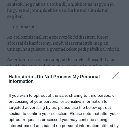
születik, hogy abba a sorba álljon, akkor az nagyon jó,
hogy el tud jönni, és ebbe a sorba be tud állni és tud
segíteni
– fogalmazott.
Az ételosztás mellett a szervezők feldíszített, fűtött
sátorral és karácsonyi zenével teremtették meg az
ünnepi hangulatot, a gyermekeket pedig játékkal várják.
Az önkéntesek vasárnapig ott lesznek a Kossuth Lajos
utcai helyszínen, ahol naponta ezer adag meleg ételt
osztanak ki változatos menüvel. Az E.ON Hungária
Habostorta -
Do Not Process My Personal
Csoport hétmillió forinttal támogatta az első két nap
Information
megvalósítását, s önkénteseik is közreműködnek az
eseményen.
If you wish to opt-out of the sale, sharing to third parties, or
– A szeretetvendégség különleges esemény számunkra,
processing of your personal or sensitive information for
mert itt nemcsak anyagi támogatást nyújtunk, hanem
targeted advertising by us, please use the below opt-out
önkéntes kollégáinkkal szeretnénk felhívni a figyelmet
section to confirm your selection. Please note that after your
arra, hogy a karácsony mennyire fontos azok számára
opt-out request is processed you may continue seeing
akik nem tehetik meg, hogy családjuk körében megfelelő
interest-based ads based on personal information utilized by