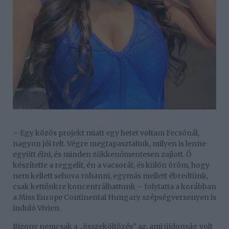
– Egy közös projekt miatt egy hetet voltam Fecsónál,
nagyon jól telt. Végre megtapasztaltuk, milyen is lenne
együtt élni, és minden zökkenőmentesen zajlott. Ő
készítette a reggelit, én a vacsorát, és külön öröm, hogy
nem kellett sehova rohanni, egymás mellett ébredtünk,
csak kettőnkre koncentrálhattunk – folytatta a korábban
a Miss Europe Continental Hungary szépségversenyen is
induló Vivien.
Bizony nemcsak a „összeköltözés” az, ami újdonság volt