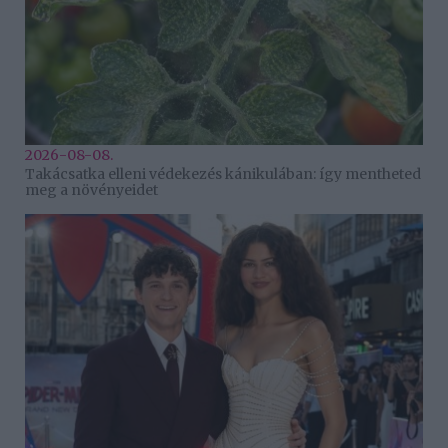
2026-08-08.
Takácsatka elleni védekezés kánikulában: így mentheted
meg a növényeidet