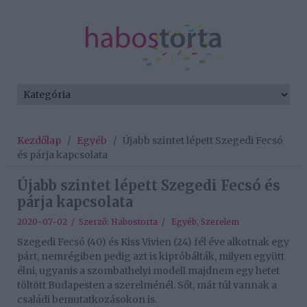
Kezdőlap
/
Egyéb
/
Újabb szintet lépett Szegedi Fecsó
és párja kapcsolata
Újabb szintet lépett Szegedi Fecsó és
párja kapcsolata
2020-07-02 / Szerző:
Habostorta
/
Egyéb
,
Szerelem
Szegedi Fecsó (40) és Kiss Vivien (24) fél éve alkotnak egy
párt, nemrégiben pedig azt is kipróbálták, milyen együtt
élni, ugyanis a szombathelyi modell majdnem egy hetet
töltött Budapesten a szerelménél. Sőt, már túl vannak a
családi bemutatkozásokon is.