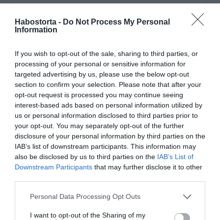
Habostorta -
Do Not Process My Personal
Information
If you wish to opt-out of the sale, sharing to third parties, or
processing of your personal or sensitive information for
targeted advertising by us, please use the below opt-out
section to confirm your selection. Please note that after your
opt-out request is processed you may continue seeing
interest-based ads based on personal information utilized by
us or personal information disclosed to third parties prior to
your opt-out. You may separately opt-out of the further
disclosure of your personal information by third parties on the
IAB’s list of downstream participants. This information may
also be disclosed by us to third parties on the
IAB’s List of
Downstream Participants
that may further disclose it to other
third parties.
Please note that this website/app uses one or more Google
Personal Data Processing Opt Outs
A Blikk megkereste Fecsót is, akiről eddig nem úgy
services and may gather and store information including but
hírlett, hogy ennyire romantikus alkat lenne.
not limited to your visit or usage behaviour. You may click to
I want to opt-out of the Sharing of my