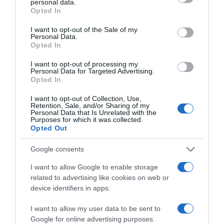
personal data.
grant or deny consent to Google and its third-party tags to
– Én sem gondoltam volna magamról, hogy egyszer én
Opted In
use your data for below specified purposes in below Google
leszek a rózsalovag – kezdte nevetve.
consent section.
I want to opt-out of the Sale of my
Personal Data.
– Jól megvagyunk Viviennel, de nem rohanok előre, nem
Opted In
tervezek esküvőt, pláne, hogy még el sem váltam, mert
majd valamikor ősszel tűzik ki a tárgyalást. Nincs
I want to opt-out of processing my
ellenemre, hogy újra megnősüljek, de most azért
Personal Data for Targeted Advertising.
Opted In
szusszannék egy kicsit.
I want to opt-out of Collection, Use,
Retention, Sale, and/or Sharing of my
Personal Data that Is Unrelated with the
Purposes for which it was collected.
Opted Out
Google consents
I want to allow Google to enable storage
related to advertising like cookies on web or
device identifiers in apps.
I want to allow my user data to be sent to
Google for online advertising purposes.