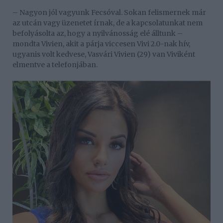
– Nagyon jól vagyunk Fecsóval. Sokan felismernek már
az utcán vagy üzenetet írnak, de a kapcsolatunkat nem
befolyásolta az, hogy a nyilvánosság elé álltunk –
mondta Vivien, akit a párja viccesen Vivi 2.0-nak hív,
ugyanis volt kedvese, Vasvári Vivien (29) van Viviként
elmentve a telefonjában.