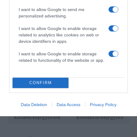
I want to allow Google to send me
Bár korábban Fecsó és fia, Edward anyukája, Vasvári
personalized advertising.
Vivien között elmérgesedett a viszony, mára mindent
rendeztek, s a válás részleteiben is megállapodtak.
I want to allow Google to enable storage
related to analytics like cookies on web or
– Szent a béke, mindenben megállapodtunk, most jó a
device identifiers in apps.
kapcsolatunk. A legfontosabb a fiunk, mindig az ő
érdekeit nézzük – mondta Fecsó.
I want to allow Google to enable storage
related to functionality of the website or app.
Forrás: Blikk
Megosztás:
Facebook
Twitter
Pinterest
CONFIRM
Címkék:
szerelem
,
párkapcsolat
,
összeköltözés
,
Szegedi Fecsó
,
Kiss Vivien
Data Deletion
Data Access
Privacy Policy
Korábbi bejegyzések
Következő bejegyzés