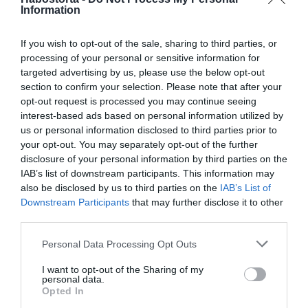
Fenékre és combra
Information
Ha szeretnénk megszabadulni a cellulitisztől és ha
If you wish to opt-out of the sale, sharing to third parties, or
szeretnénk szép feszes idomokat, akkor este, lefekvés
processing of your personal or sensitive information for
előtt tegyünk néhány karikát a fenékre és a kényesebb
targeted advertising by us, please use the below opt-out
comb részre, majd hagyjuk hatni 20 percig. Végül a
section to confirm your selection. Please note that after your
bőrön maradt uborka levet masszírozzuk a bőrbe.
opt-out request is processed you may continue seeing
interest-based ads based on personal information utilized by
Megosztás:
Facebook
Twitter
Pinterest
us or personal information disclosed to third parties prior to
your opt-out. You may separately opt-out of the further
disclosure of your personal information by third parties on the
Címkék:
szépségápolás
,
narancsbőr
,
jótékony
IAB’s list of downstream participants. This information may
hatás
,
uborka
also be disclosed by us to third parties on the
IAB’s List of
Downstream Participants
that may further disclose it to other
Korábbi bejegyzések
Következő bejegyzés
third parties.
Please note that this website/app uses one or more Google
Personal Data Processing Opt Outs
services and may gather and store information including but
HASONLÓ BEJEGYZÉSEK
not limited to your visit or usage behaviour. You may click to
I want to opt-out of the Sharing of my
personal data.
grant or deny consent to Google and its third-party tags to
Opted In
use your data for below specified purposes in below Google