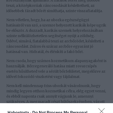
korosztálynak ajánlható. A fiatalok bőrét még üdébbé
teszi, a középkorúak ráncosodását késleltetheti, az
idősebbek fáradt bőrét simíthatja, szinte visszafiatalítja.
Nem véletlen, hogy, ha az uborka egészségügyi
hatásairól van szó, a szemre helyezett karikák képe ugrik
be először. A duzzadt, karikás szemek helyrehozásában
szinte nélkülözhetetlen segítséget nyújt a zöldség.
Üdévé, simává, fiatalabbá teszi az arcbőrödet, késlelteti a
ráncosodást. Zsíros és száraz arcbőre egyaránt jó
hatással van. Hidratál, és élénkíti a fakó bőrt.
Nem csoda, hogy számos kozmetikum alapanyagaként is
használják. Bőrregeneráló hatása miatt rovarcsípés
esetén hűsítheted vele a sérült bőrfelületet, megelőzve az
idővel fokozódó viszketést vagy fájdalmat.
Nem kell mindennap friss uborkát vásárolnunk, hogy
mindig legyen otthon kozmetikai célra, elég egyet venni,
és ebből naponta csak annyit vágjunk le, amennyi
szükséges. A megmaradt részt hűtőszekrényben, vágott
felével egy tányérra borítva tárolhatjuk.
Habostorta -
Do Not Process My Personal