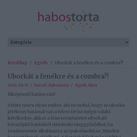
Kezdőlap
/
Egyéb
/
Uborkát a fenékre és a combra?!
Uborkát a fenékre és a combra?!
2024-04-15 / Szerző:
Habostorta
/
Egyéb
,
Rúzs
Elképesztő hatása van!
Szinte nincs olyan ember, aki ne tudná, hogy az uborka
jótékony hatással van a bőrre.De ha mégis valaki
kételkedne, akkor a friss természetes uborkalé
bőrszépítő hatásáról mindenki meggyőződhet, ha
rendszeresen alkalmazza arcpakolásokban. Minden