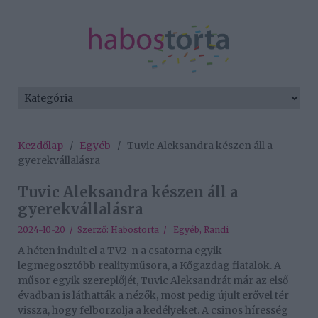
Kezdőlap
/
Egyéb
/
Tuvic Aleksandra készen áll a
gyerekvállalásra
Tuvic Aleksandra készen áll a
gyerekvállalásra
2024-10-20 / Szerző:
Habostorta
/
Egyéb
,
Randi
A héten indult el a TV2-n a csatorna egyik
legmegosztóbb realityműsora, a Kőgazdag fiatalok. A
műsor egyik szereplőjét, Tuvic Aleksandrát már az első
évadban is láthatták a nézők, most pedig újult erővel tér
vissza, hogy felborzolja a kedélyeket. A csinos híresség