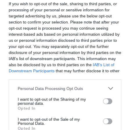
csibész lenne”
If you wish to opt-out of the sale, sharing to third parties, or
processing of your personal or sensitive information for
– jelentette ki.
targeted advertising by us, please use the below opt-out
section to confirm your selection. Please note that after your
opt-out request is processed you may continue seeing
Megosztás:
Facebook
Twitter
Pinterest
interest-based ads based on personal information utilized by
us or personal information disclosed to third parties prior to
your opt-out. You may separately opt-out of the further
Címkék:
tervek
,
anyaság
,
szingliség
,
Kőgazdag
disclosure of your personal information by third parties on the
fiatalok
,
Tuvic Aleksandra
IAB’s list of downstream participants. This information may
also be disclosed by us to third parties on the
IAB’s List of
Korábbi bejegyzések
Következő bejegyzés
Downstream Participants
that may further disclose it to other
third parties.
HASONLÓ BEJEGYZÉSEK
Please note that this website/app uses one or more Google
Personal Data Processing Opt Outs
services and may gather and store information including but
not limited to your visit or usage behaviour. You may click to
I want to opt-out of the Sharing of my
personal data.
grant or deny consent to Google and its third-party tags to
Opted In
use your data for below specified purposes in below Google
consent section.
I want to opt-out of the Sale of my
Personal Data.
Opted In