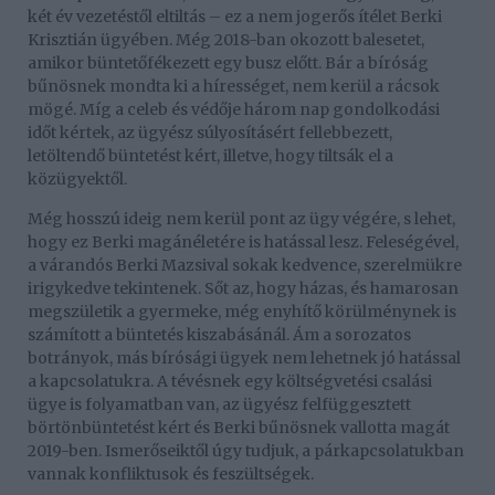
két év vezetéstől eltiltás – ez a nem jogerős ítélet Berki
Krisztián ügyében. Még 2018-ban okozott balesetet,
amikor büntetőfékezett egy busz előtt. Bár a bíróság
bűnösnek mondta ki a hírességet, nem kerül a rácsok
mögé. Míg a celeb és védője három nap gondolkodási
időt kértek, az ügyész súlyosításért fellebbezett,
letöltendő büntetést kért, illetve, hogy tiltsák el a
közügyektől.
Még hosszú ideig nem kerül pont az ügy végére, s lehet,
hogy ez Berki magánéletére is hatással lesz. Feleségével,
a várandós Berki Mazsival sokak kedvence, szerelmükre
irigykedve tekintenek. Sőt az, hogy házas, és hamarosan
megszületik a gyermeke, még enyhítő körülménynek is
számított a büntetés kiszabásánál. Ám a sorozatos
botrányok, más bírósági ügyek nem lehetnek jó hatással
a kapcsolatukra. A tévésnek egy költségvetési csalási
ügye is folyamatban van, az ügyész felfüggesztett
börtönbüntetést kért és Berki bűnösnek vallotta magát
2019-ben. Ismerőseiktől úgy tudjuk, a párkapcsolatukban
vannak konfliktusok és feszültségek.