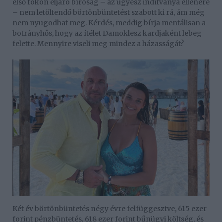
első fokon eljáró bíróság – az ügyész indítványa ellenére
– nem letöltendő börtönbüntetést szabott ki rá, ám még
nem nyugodhat meg. Kérdés, meddig bírja mentálisan a
botrányhős, hogy az ítélet Damoklesz kardjaként lebeg
felette. Mennyire viseli meg mindez a házasságát?
Két év börtönbüntetés négy évre felfüggesztve, 615 ezer
forint pénzbüntetés, 618 ezer forint bűnügyi költség, és