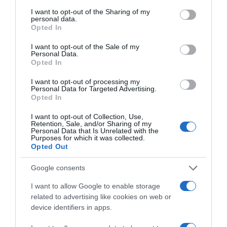
services and may gather and store information including but
bekövetkezett a baleset, felelősnek nem érzem magam.
not limited to your visit or usage behaviour. You may click to
I want to opt-out of the Sharing of my
personal data.
Kérem a bíróságot, hogy mentsenek fel” – ám szavai
grant or deny consent to Google and its third-party tags to
Opted In
nem hatották meg a bírót.
use your data for below specified purposes in below Google
consent section.
I want to opt-out of the Sale of my
A való életben vannak határok
Personal Data.
Opted In
A tárgyalás során kiderült, hogy a busz előzésekor Berki
több KRESZ-előírást is megszegett, valamint vezetett már
I want to opt-out of processing my
jogosítvány nélkül is. A bíró az ítélet indoklásában kitért
Personal Data for Targeted Advertising.
Opted In
arra, hogy a hírességnek tudnia kéne, hol vannak a
határok.
I want to opt-out of Collection, Use,
Retention, Sale, and/or Sharing of my
Forrás: Blikk.hu
Personal Data that Is Unrelated with the
Purposes for which it was collected.
Opted Out
Google consents
Megosztás:
Facebook
Twitter
Pinterest
I want to allow Google to enable storage
related to advertising like cookies on web or
Címkék:
házasság
,
Berki Krisztián
,
Mazsi
,
bírósági
device identifiers in apps.
ítélet