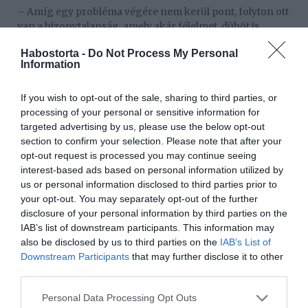
– Amíg egy probléma végére nem kerül pont, folyton ott
van a bizonytalanság, amely akár félelmet, dühöt is
előidézhet az emberben – kezdte lapunknak dr. Baksa
Habostorta -
Do Not Process My Personal
Balázs life coach.­ – Nemcsak az adott alany kitett az
Information
érzelmi ingadozásnak, hanem a családtagjai is részeseivé
válnak. Ha egy kapcsolat nem áll stabil lábakon, akkor
If you wish to opt-out of the sale, sharing to third parties, or
könnyen zátonyra futhat, ráadásul kérdéses, hogy a
processing of your personal or sensitive information for
problémák okozta frusztrációt sikerül-e legyőzniük,
targeted advertising by us, please use the below opt-out
vagy egymáson vezetik le. Külön nehézsége az ilyen,
section to confirm your selection. Please note that after your
hosszan eltartó élethelyzetnek, hogy nem lehet előre
opt-out request is processed you may continue seeing
tervezni. Nem látható előre a dolgok kimenetele, amely
interest-based ads based on personal information utilized by
adott esetben vagy több vitát generál, vagy ha sikerül
us or personal information disclosed to third parties prior to
együtt átlendülni a nehéz helyzeten, akkor erősebbé is
your opt-out. You may separately opt-out of the further
teheti a kapcsolatot.
disclosure of your personal information by third parties on the
Berki a tárgyalás végén sietve távozott a bíróságról, és
IAB’s list of downstream participants. This information may
bár előtte megígérte az újságíróknak, hogy válaszol
also be disclosed by us to third parties on the
IAB’s List of
majd a kérdésekre, faképnél hagyta őket. Korábban az
Downstream Participants
that may further disclose it to other
utolsó szó jogán azonban még elmondta, mit gondol az
third parties.
ügyről:
Please note that this website/app uses one or more Google
Personal Data Processing Opt Outs
„Ártatlannak vallom magam, sajnálom, hogy