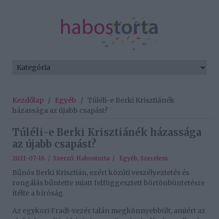
Kezdőlap
/
Egyéb
/
Túléli-e Berki Krisztiánék
házassága az újabb csapást?
Túléli-e Berki Krisztiánék házassága
az újabb csapást?
2021-07-16 / Szerző:
Habostorta
/
Egyéb
,
Szerelem
Bűnös Berki Krisztián, ezért közúti veszélyeztetés és
rongálás bűntette miatt felfüggesztett börtönbüntetésre
ítélte a bíróság.
Az egykori Fradi-vezér talán megkönnyebbült, amiért az