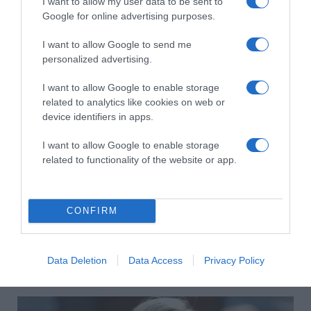
I want to allow my user data to be sent to
Korábbi bejegyzések
Következő bejegyzés
Google for online advertising purposes.
I want to allow Google to send me
personalized advertising.
HASONLÓ BEJEGYZÉSEK
I want to allow Google to enable storage
related to analytics like cookies on web or
device identifiers in apps.
I want to allow Google to enable storage
related to functionality of the website or app.
CONFIRM
Data Deletion
Data Access
Privacy Policy
2026-08-08.
Axente Vanessa várandós