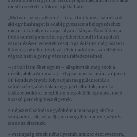
köztudottan nagyon jó viszonyt ápolnak, ami a Nóra által
most közzétett fotókon is jól látható.
„My twin, azaz az ikrem” – írta a fotókhoz a színésznő,
aki egy hashtaget is odabiggyesztett a bejegyzéséhez,
miszerint amilyen az apa, olyan a lánya... És valóban, a
fotók tanúsága szerint egy hihetetlenül jó hangulatú
városnézésen vehettek részt. Apa és lánya még össze is
öltöztek, mindketten laza, rövidnadrágos szerelésben
vágtak neki a görög városka felfedezésének.
– Jó volt látni őket együtt – állapították meg azok a
nézők, akik a Somnakaj – Gypsy musical után az újpesti
UP Rendezvénytér folyosóján megpillantották a
színészeket, akik valaha egy párt alkottak, amint a
találkozásukkor meghitten megölelték egymást, majd
hosszú percekig beszélgettek.
A népszerű színész egyébként a mai napig aktív a
színpadon, sőt, azt vallja, ha nyugdíjba menne, vége is
lenne az életének.
– Manapság érzek néha ilyesmit, amikor észreveszem,