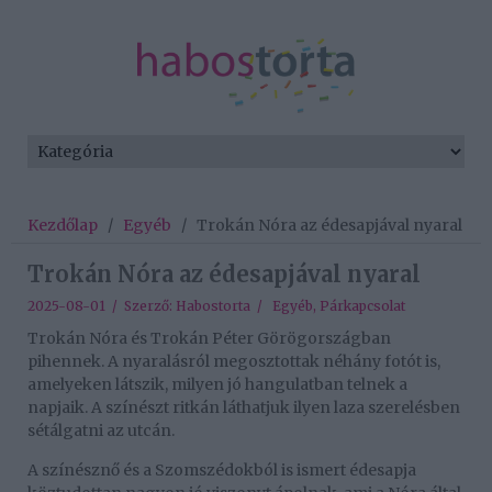
Kezdőlap
/
Egyéb
/
Trokán Nóra az édesapjával nyaral
Trokán Nóra az édesapjával nyaral
2025-08-01 / Szerző:
Habostorta
/
Egyéb
,
Párkapcsolat
Trokán Nóra és Trokán Péter Görögországban
pihennek. A nyaralásról megosztottak néhány fotót is,
amelyeken látszik, milyen jó hangulatban telnek a
napjaik. A színészt ritkán láthatjuk ilyen laza szerelésben
sétálgatni az utcán.
A színésznő és a Szomszédokból is ismert édesapja