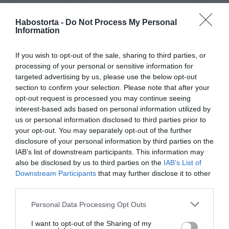
hogy egyre nehezebben tanulom a szöveget – mondta
egy korábbi interjúban. – Nő bennem a feszültség,
Habostorta -
Do Not Process My Personal
nehogy valami történjen a színpadon, nehogy
Information
leblokkoljak. A velem egykorúak jelentős százaléka már
15 éve nyugdíjas. Én rögtön meghalnék, ha nyugdíjba
If you wish to opt-out of the sale, sharing to third parties, or
mennék! Megmondom őszintén, nem tudok munka
processing of your personal or sensitive information for
nélkül meglenni. A polgári foglalkozású barátaim azzal a
targeted advertising by us, please use the below opt-out
felkiáltással fejezték be a pályafutásukat, hogy végre
section to confirm your selection. Please note that after your
elérték a megfelelő kort, elegük van, majd két hónap
opt-out request is processed you may continue seeing
múlva unatkozni kezdtek. A színészet hivatás. Ha egy
interest-based ads based on personal information utilized by
hétig nem játszom, vágyom a deszkákra.
us or personal information disclosed to third parties prior to
your opt-out. You may separately opt-out of the further
disclosure of your personal information by third parties on the
Megosztás:
Facebook
Twitter
Pinterest
IAB’s list of downstream participants. This information may
also be disclosed by us to third parties on the
IAB’s List of
Címkék:
nyaralás
,
Trokán Péter
,
Trokán Nóra
,
apa
,
Downstream Participants
that may further disclose it to other
Görögország
,
lánya
third parties.
Please note that this website/app uses one or more Google
Korábbi bejegyzések
Következő bejegyzés
Personal Data Processing Opt Outs
services and may gather and store information including but
not limited to your visit or usage behaviour. You may click to
I want to opt-out of the Sharing of my