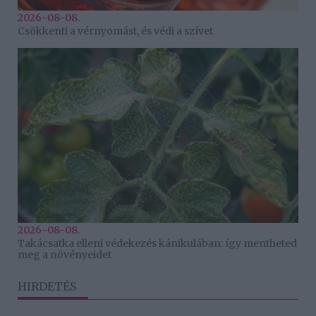
2026-08-08.
Csökkenti a vérnyomást, és védi a szívet
2026-08-08.
Takácsatka elleni védekezés kánikulában: így mentheted
meg a növényeidet
HIRDETÉS