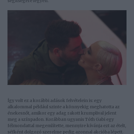
segítségére legyen.
Így volt ez a korábbi adások felvételein is: egy
alkalommal például szinte a könnyekig meghatotta az
énekesnőt, amikor egy adag rakott krumplival jelent
meg a színpadon. Korábban ugyanis Tóth Gabi egy
félmondattal megemlítette, mennyire kívánja ezt az ételt,
séfként dolgozó szerelme pedig azonnal akcióba lépett.