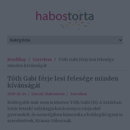
Kezdőlap
/
Szerelem
/
Tóth Gabi férje lesi felesége
minden kívánságát
Tóth Gabi férje lesi felesége minden
kívánságát
2019-10-24 / Szerző:
Habostorta
/
Szerelem
Boldogabb már nem is lehetne Tóth Gabi (31). A Sztárban
Sztár leszek! zsűritagja karácsonyra várja első
gyermekét, és nemrégiben kimondta a boldogító igent is
szerelmének, Krausz Gábornak.