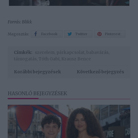
Forrás: Blikk
Megosztás:
Facebook
Twitter
Pinterest
Címkék:
szerelem
,
párkapcsolat
,
babavárás
,
támogatás
,
Tóth Gabi
,
Krausz Bence
Korábbi bejegyzések
Következő bejegyzés
HASONLÓ BEJEGYZÉSEK