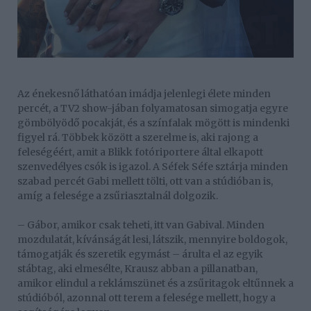
Az énekesnő láthatóan imádja jelenlegi élete minden
percét, a TV2 show-jában folyamatosan simogatja egyre
gömbölyödő pocakját, és a színfalak mögött is mindenki
figyel rá. Többek között a szerelme is, aki rajong a
feleségéért, amit a Blikk fotóriportere által elkapott
szenvedélyes csók is igazol. A Séfek Séfe sztárja minden
szabad percét Gabi mellett tölti, ott van a stúdióban is,
amíg a felesége a zsűriasztalnál dolgozik.
– Gábor, amikor csak teheti, itt van Gabival. Minden
mozdulatát, kívánságát lesi, látszik, mennyire boldogok,
támogatják és szeretik egymást – árulta el az egyik
stábtag, aki elmesélte, Krausz abban a pillanatban,
amikor elindul a reklámszünet és a zsűritagok eltűnnek a
stúdióból, azonnal ott terem a felesége mellett, hogy a