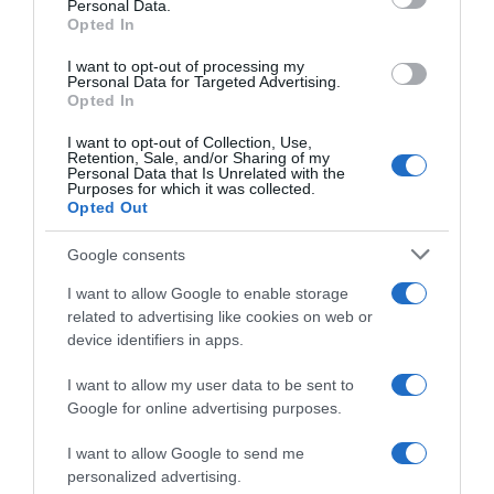
Personal Data.
Opted In
Miközben a magánélete kerekebb nem is lehetne, Tóth
Gabi a Sztárban Sztár leszek! zsűritagjaként kevésbé
I want to opt-out of processing my
szerencsés: két élő adás alatt két versenyzőjét veszítette
Personal Data for Targeted Advertising.
el. Előbb Ilyés Jenifer, a múlt vasárnap pedig Borsányi
Opted In
Dániel esett ki, így már csak Sebestyén Katja maradt
I want to opt-out of Collection, Use,
hírmondónak a csapatából. A második élő adást
Retention, Sale, and/or Sharing of my
egyébként ismét Békefi Viktória nyerte, aki Bonnie Tyler
Personal Data that Is Unrelated with the
Purposes for which it was collected.
megformálásáért a zsűritől maximális pontot kapott.
Opted Out
Google consents
I want to allow Google to enable storage
related to advertising like cookies on web or
device identifiers in apps.
I want to allow my user data to be sent to
Google for online advertising purposes.
I want to allow Google to send me
personalized advertising.