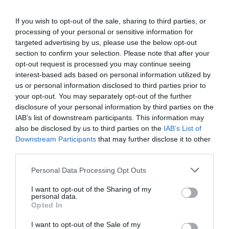
(27) egy sodrófával „kedveskedett”.
If you wish to opt-out of the sale, sharing to third parties, or
– Legyen mivel elverni az uradat, ha nem jól viselkedik –
processing of your personal or sensitive information for
magyarázta az énekes, aki nagyot kacagott, amikor
targeted advertising by us, please use the below opt-out
Pápai Joci (38) pénzesőt varázsolt Gabi feje fölé, ahogy az
section to confirm your selection. Please note that after your
a hagyományos roma lagzikon szokás.
opt-out request is processed you may continue seeing
interest-based ads based on personal information utilized by
us or personal information disclosed to third parties prior to
your opt-out. You may separately opt-out of the further
disclosure of your personal information by third parties on the
IAB’s list of downstream participants. This information may
also be disclosed by us to third parties on the
IAB’s List of
Downstream Participants
that may further disclose it to other
third parties.
Please note that this website/app uses one or more Google
Personal Data Processing Opt Outs
services and may gather and store information including but
not limited to your visit or usage behaviour. You may click to
I want to opt-out of the Sharing of my
personal data.
grant or deny consent to Google and its third-party tags to
Opted In
use your data for below specified purposes in below Google
consent section.
I want to opt-out of the Sale of my