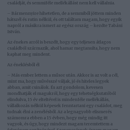
családját, és semmiféle mellékállást nem kell vállalnia.
– Bármennyire hihetetlen, de a semmiből jöttem minden
hátszél és rutin nélkül, és ott találtam magam, hogy egyik
napról a másikra ismert az egész ország – kezdte Tabáni
István.
Az énekes arról is beszélt, hogy egy teljesen átlagos
családból származik, ahol hamar megtanulta, hogy nem
kaphat meg mindent.
Az éneklésből él
– Más ember lettem a műsor után. Akkor is az volt a cél,
mint ma, hogy művésszé váljak, jó és hiteles legyek
abban, amit csinálok. És azt gondolom, kevesen
mondhatják el magukról, hogy egy tehetségkutatóból
elindulva, 15 év elteltével is mindenféle mellékállás,
vállalkozás nélkül képesek fenntartani egy családot, meg
tudnak élni a zenélésből. Az a legnagyobb elismerés
számomra ebben a 15 évben, hogy még mindig itt
vagyok, és úgy, hogy mindezt magam teremtettem a