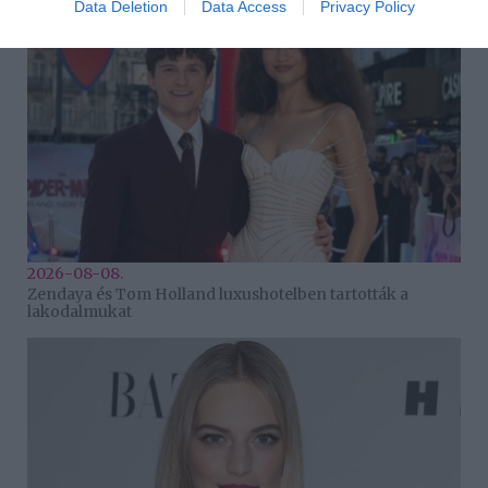
Data Deletion
Data Access
Privacy Policy
2026-08-08.
Zendaya és Tom Holland luxushotelben tartották a
lakodalmukat