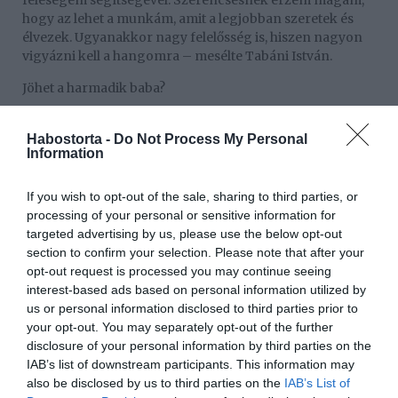
feleségem segítségével. Szerencsésnek érzem magam,
hogy az lehet a munkám, amit a legjobban szeretek és
élvezek. Ugyanakkor nagy felelősség is, hiszen nagyon
vigyázni kell a hangomra – mesélte Tabáni István.
Jöhet a harmadik baba?
Tabáni István és a felesége, Csilla a legnagyobb
szeretetben nevelik két fiúgyermeküket. Az énekes
Habostorta -
Do Not Process My Personal
Information
azonban elárulta, hogy küzdelmesek a napjaik, és egy
időre a családbővítés is szünetel, pedig nagyon
örülnének egy kislánynak.
If you wish to opt-out of the sale, sharing to third parties, or
processing of your personal or sensitive information for
Bár egy kislány érkezése rendet tenne a két fiú között
targeted advertising by us, please use the below opt-out
section to confirm your selection. Please note that after your
– mondta.
opt-out request is processed you may continue seeing
interest-based ads based on personal information utilized by
– A gyerekek még nagyon kicsik, megállíthatatlanok, de
us or personal information disclosed to third parties prior to
a szokásos nyaralásunkat Balatonfüreden idén sem
your opt-out. You may separately opt-out of the further
hagyjuk ki. Ez az egy hét az az idő, amikor nem
disclosure of your personal information by third parties on the
dolgozom, csak a családommal vagyok, ilyenkor a
IAB’s list of downstream participants. This information may
gyerekeknek is minden olyat szabad, amit amúgy nem –
also be disclosed by us to third parties on the
IAB’s List of
jelentette ki az énekes.