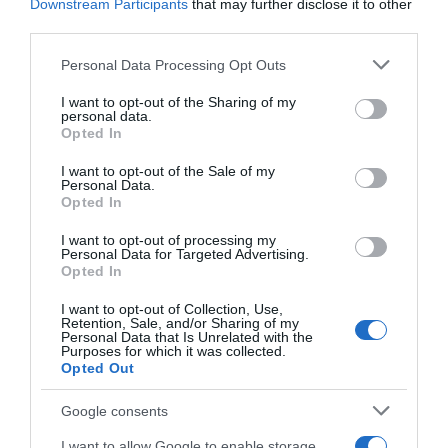
Downstream Participants
that may further disclose it to other
third parties.
Megosztás:
Facebook
Twitter
Pinterest
Please note that this website/app uses one or more Google
Personal Data Processing Opt Outs
services and may gather and store information including but
Címkék:
család
,
karrier
,
gyerekek
,
kislány
,
not limited to your visit or usage behaviour. You may click to
I want to opt-out of the Sharing of my
personal data.
szeretet
,
Tabáni István
,
hála
,
bővűlés
grant or deny consent to Google and its third-party tags to
Opted In
use your data for below specified purposes in below Google
Korábbi bejegyzések
Következő bejegyzés
consent section.
I want to opt-out of the Sale of my
Personal Data.
Opted In
HASONLÓ BEJEGYZÉSEK
I want to opt-out of processing my
Personal Data for Targeted Advertising.
Opted In
I want to opt-out of Collection, Use,
Retention, Sale, and/or Sharing of my
Personal Data that Is Unrelated with the
Purposes for which it was collected.
Opted Out
Google consents
I want to allow Google to enable storage