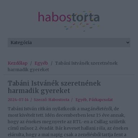
Kezdőlap
/
Egyéb
/
Tabáni Istvánék szeretnének
harmadik gyereket
Tabáni Istvánék szeretnének
harmadik gyereket
2024-07-14 / Szerző:
Habostorta
/
Egyéb
,
Párkapcsolat
Tabáni István ritkán nyilatkozik a magánéletéről, de
most kivételt tett. Idén decemberben lesz 15 éve annak,
hogy az énekes megnyerte az RTL-en a Csillag születik
című műsor 2. évadát. Bár keveset hallani róla, az énekes
elárulta, hogy a mai napig csak a zenélésből tartja fent a