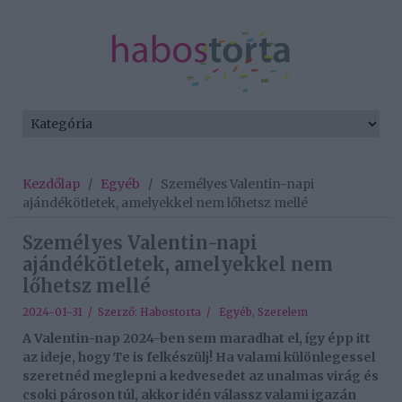
Kezdőlap
/
Egyéb
/
Személyes Valentin-napi
ajándékötletek, amelyekkel nem lőhetsz mellé
Személyes Valentin-napi
ajándékötletek, amelyekkel nem
lőhetsz mellé
2024-01-31 / Szerző:
Habostorta
/
Egyéb
,
Szerelem
A Valentin-nap 2024-ben sem maradhat el, így épp itt
az ideje, hogy Te is felkészülj! Ha valami különlegessel
szeretnéd meglepni a kedvesedet az unalmas virág és
csoki pároson túl, akkor idén válassz valami igazán