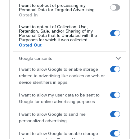
I want to opt-out of processing my
Ez is érdekelhet! -
A legjobb ajándékok férfiaknak Valentin-
Personal Data for Targeted Advertising.
napra
Opted In
Megosztás:
Facebook
Twitter
Pinterest
I want to opt-out of Collection, Use,
Retention, Sale, and/or Sharing of my
Personal Data that Is Unrelated with the
Purposes for which it was collected.
Címkék:
ajándék
,
Valentin nap
,
egyedi
,
személyes
Opted Out
Korábbi bejegyzések
Következő bejegyzés
Google consents
I want to allow Google to enable storage
related to advertising like cookies on web or
HASONLÓ BEJEGYZÉSEK
device identifiers in apps.
I want to allow my user data to be sent to
Google for online advertising purposes.
I want to allow Google to send me
personalized advertising.
I want to allow Google to enable storage