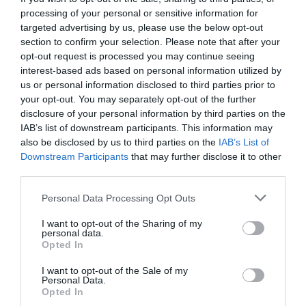
rápillantva épp egy szép emlék jelenik meg rajtuk.
processing of your personal or sensitive information for
targeted advertising by us, please use the below opt-out
Egyedi kézműves ajándék
section to confirm your selection. Please note that after your
opt-out request is processed you may continue seeing
Nagy divatja van manapság a kézműves termékeknek,
interest-based ads based on personal information utilized by
amelyek amellett, hogy készítésük jellegéből adódóan is
us or personal information disclosed to third parties prior to
egyediek, általában arra is lehetőség van, hogy az
your opt-out. You may separately opt-out of the further
alkotóval egyeztetve még személyesebbé teheted (egyéni
disclosure of your personal information by third parties on the
szín, felirat stb.). Hidd el, a kedvesed repdesni fog az
IAB’s list of downstream participants. This information may
örömtől egy olyan ajándéktól, amilyen csak neki lesz, és
also be disclosed by us to third parties on the
IAB’s List of
nem jön vele szembe az utcán, vagy látja minden
Downstream Participants
that may further disclose it to other
második kirakatban.
third parties.
Egyedi randiprogram
Please note that this website/app uses one or more Google
Personal Data Processing Opt Outs
Természetesen a Valentin-napi meglepetés nemcsak egy
services and may gather and store information including but
tárgyi ajándék lehet. Egy különleges program ugyanúgy
not limited to your visit or usage behaviour. You may click to
I want to opt-out of the Sharing of my
personal data.
örökre emlékezetes marad. Biztosan van olyan program,
grant or deny consent to Google and its third-party tags to
Opted In
amelyre régóta vágytok mindketten. Egy romantikus
use your data for below specified purposes in below Google
hajókázás, egy koncert, kiállítás vagy az az étterem, amit
consent section.
I want to opt-out of the Sale of my
korábban kinéztetek. Itt a remek alkalom, hogy randira
Personal Data.
Opted In
hívd a párod, és meglepd álmai estéjével.