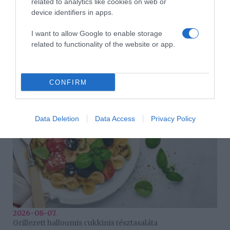
related to analytics like cookies on web or
device identifiers in apps.
I want to allow Google to enable storage
related to functionality of the website or app.
2026-08-07.
Túlzott félelem a közös jövőtől – hogyan kerüld el egy új
párkapcsolatban?
CONFIRM
Data Deletion
Data Access
Privacy Policy
2026-08-07.
Grillezett halloumis cukkinis tésztasaláta