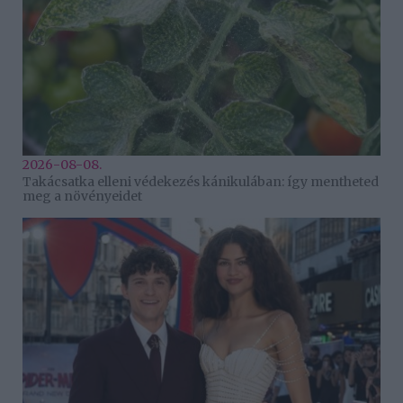
2026-08-08.
Takácsatka elleni védekezés kánikulában: így mentheted
meg a növényeidet