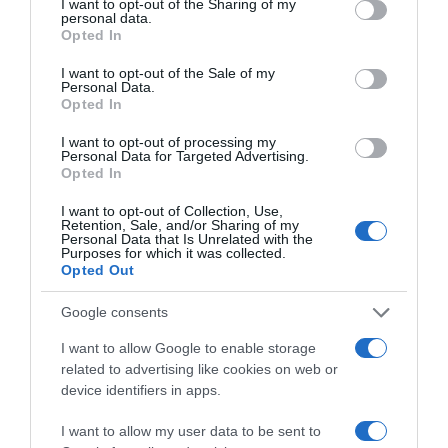
not limited to your visit or usage behaviour. You may click to
I want to opt-out of the Sharing of my
Mashtape a közös dalaitokkal:
ó, milyen szép idők voltak
personal data.
grant or deny consent to Google and its third-party tags to
Opted In
azok, amikor hosszú lejátszási listákat állítottunk össze! A
use your data for below specified purposes in below Google
retro ajándék egy szentimentális faktor. „Az eredeti
consent section.
I want to opt-out of the Sale of my
Mashtape” úgy néz ki, mint egy régi kazetta, de tartalmaz
Personal Data.
egy 8 GB-os memória sticket. Ez elég hely a valaha
Opted In
létrehozott leghosszabb szerelmes lejátszási listához!
I want to opt-out of processing my
Personal Data for Targeted Advertising.
Opted In
I want to opt-out of Collection, Use,
Retention, Sale, and/or Sharing of my
Personal Data that Is Unrelated with the
Purposes for which it was collected.
Opted Out
Google consents
I want to allow Google to enable storage
related to advertising like cookies on web or
device identifiers in apps.
I want to allow my user data to be sent to
Praktikus ajándékok