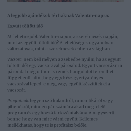
A legjobb ajándékok férfiaknak Valentin-napra:
Együtt töltött idő
Mi lehetne jobb Valentin-napon, a szerelmesek napján,
mint az együtt töltött idő? A lehetőségek ugyanolyan
változatosak, mint a szerelmesek ebben a világban.
Vacsora:
nem kell mélyen a zsebedbe nyúlni, ha az együtt
töltött időt egy vacsorával párosítod. Együtt vacsorázni a
pároddal még otthon is remek hangulatot teremthet,
függetlenül attól, hogy egy kész gyertyafényes
vacsorával leped-e meg, vagy együtt készítitek el a
vacsorát.
Programok:
legyen szó kalandról, romantikáról vagy
pihenésről, minden pár számára akad megfelelő
program és egy hozzá tartozó utalvány. A nagyszerű
benne, hogy van mire várni együtt. Kellemes
mellékhatás, hogy te is profitálsz belőle.