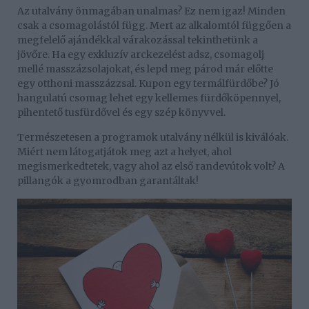
Az utalvány önmagában unalmas? Ez nem igaz! Minden
csak a csomagolástól függ. Mert az alkalomtól függően a
megfelelő ajándékkal várakozással tekinthetünk a
jövőre. Ha egy exkluzív arckezelést adsz, csomagolj
mellé masszázsolajokat, és lepd meg párod már előtte
egy otthoni masszázzsal. Kupon egy termálfürdőbe? Jó
hangulatú csomag lehet egy kellemes fürdőköpennyel,
pihentető tusfürdővel és egy szép könyvvel.
Természetesen a programok utalvány nélkül is kiválóak.
Miért nem látogatjátok meg azt a helyet, ahol
megismerkedtetek, vagy ahol az első randevútok volt? A
pillangók a gyomrodban garantáltak!