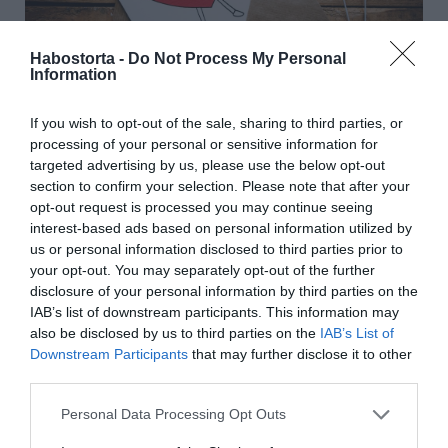
Habostorta -
Do Not Process My Personal
Information
If you wish to opt-out of the sale, sharing to third parties, or
processing of your personal or sensitive information for
Házi készítésű ajándékok
targeted advertising by us, please use the below opt-out
section to confirm your selection. Please note that after your
A barkácsolás és a kevés idő nem zárja ki egymást
opt-out request is processed you may continue seeing
ezekkel az okos last minute ötletekkel:
interest-based ads based on personal information utilized by
Emlékek:
semmi sem szórakoztatóbb, mint együtt
us or personal information disclosed to third parties prior to
felidézni a közös emlékeket. A fényképek nyomtatása
your opt-out. You may separately opt-out of the further
egyszerű, gyors, és egy fotókönyvvel, plakáttal vagy
disclosure of your personal information by third parties on the
naptárral számtalan kreatív és személyes lehetőség
IAB’s list of downstream participants. This information may
kínálkozik egy eredeti ajándékhoz.
also be disclosed by us to third parties on the
IAB’s List of
Downstream Participants
that may further disclose it to other
Házi praliné:
adj édeset az édesnek. A csokoládékészítés
third parties.
önmagában bonyolultabbnak hangzik, mint amilyen az
valójában. Az internet sokféle receptötletet kínál, próbáld
Please note that this website/app uses one or more Google
Personal Data Processing Opt Outs
ki az egyik neked tetszőt.
services and may gather and store information including but