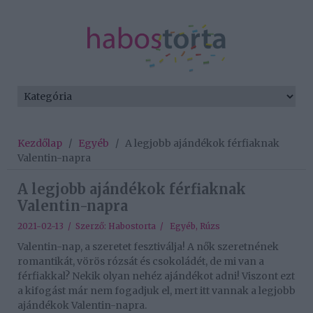
Kezdőlap
/
Egyéb
/
A legjobb ajándékok férfiaknak
Valentin-napra
A legjobb ajándékok férfiaknak
Valentin-napra
2021-02-13 / Szerző:
Habostorta
/
Egyéb
,
Rúzs
Valentin-nap, a szeretet fesztiválja! A nők szeretnének
romantikát, vörös rózsát és csokoládét, de mi van a
férfiakkal? Nekik olyan nehéz ajándékot adni! Viszont ezt
a kifogást már nem fogadjuk el, mert itt vannak a legjobb
ajándékok Valentin-napra.