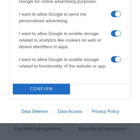
Google for online advertising purposes.
Mit ad egy nő a szerelmének, aki úgyis mindig mindent
I want to allow Google to send me
megvásárol magának, és nincsenek kielégítetlen
personalized advertising.
kívánságai? Úgy gondoljuk, hogy a praktikusabb
beállítottságú emberek ritkábban kényeztetik magukat.
I want to allow Google to enable storage
Ezért, legyen szó akár egy sporteszközről, egy hasznos
related to analytics like cookies on web or
kellékről a hatékony otthoni munkavégzéshez, egy
device identifiers in apps.
otthoni gyógyfürdőről vagy egy arcápolásról, az őt
támogató vagy apró problémákat megoldó dolgok
I want to allow Google to enable storage
okozhatják a legnagyobb örömöt számára.
related to functionality of the website or app.
Forrás: Activebeauty
CONFIRM
Megosztás:
Facebook
Twitter
Pinterest
Címkék:
ajándék
,
férfiak
,
Valentin nap
,
Data Deletion
Data Access
Privacy Policy
ajándékötletek
,
szerelmesek ünnepe
Korábbi bejegyzések
Következő bejegyzés