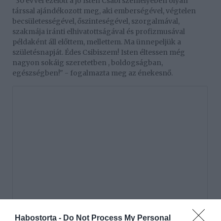
"30 évvel ezelőtt a jó Isten Csabi személyében olyan
társsal ajándékozott meg, aki emberségével, végtelen
becsületességével, őszinteségével, szorgalmával,
szakmája iránti elhivatottságával és profizmusával
példaként áll előttem, mellettem. Ma ünnepeljük a
születésnapját. Édes Csibiszem! Isten éltessen még
nagyon sokáig szeretetben , boldogságban,
egészségben!" - fogalmazta meg az énekesnő.
Habostorta -
Do Not Process My Personal