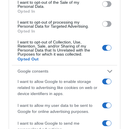
consent section.
I want to opt-out of the Sale of my
látogatta őt, hiszen már nagyon hiányoztak egymásnak.
Personal Data.
A fiatal lány már többször is elmondta, hogy imád San
Opted In
Francisco-ban élni, de már várja, hogy szeptemberben
hazaköltözzön a szeretteihez.
I want to opt-out of processing my
Personal Data for Targeted Advertising.
Opted In
Forrás: Blikk
I want to opt-out of Collection, Use,
Retention, Sale, and/or Sharing of my
Megosztás:
Facebook
Twitter
Pinterest
Personal Data that Is Unrelated with the
Purposes for which it was collected.
Opted Out
Címkék:
szerelem
,
párkapcsolat
,
házasság
,
Google consents
boldogság
,
házassági évforduló
,
Szandi
,
Bogdán
Csaba
I want to allow Google to enable storage
related to advertising like cookies on web or
Korábbi bejegyzések
Következő bejegyzés
device identifiers in apps.
I want to allow my user data to be sent to
HASONLÓ BEJEGYZÉSEK
Google for online advertising purposes.
I want to allow Google to send me