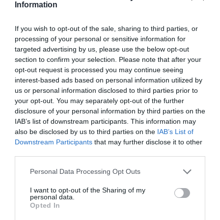
Information
If you wish to opt-out of the sale, sharing to third parties, or
processing of your personal or sensitive information for
targeted advertising by us, please use the below opt-out
section to confirm your selection. Please note that after your
opt-out request is processed you may continue seeing
interest-based ads based on personal information utilized by
us or personal information disclosed to third parties prior to
your opt-out. You may separately opt-out of the further
disclosure of your personal information by third parties on the
IAB’s list of downstream participants. This information may
also be disclosed by us to third parties on the
IAB’s List of
Downstream Participants
that may further disclose it to other
third parties.
A házaspár között a mai napig óriási az összhang, szinte
mindent együtt csinálnak. Fotóik alapján imádnak
Please note that this website/app uses one or more Google
Personal Data Processing Opt Outs
kirándulni, sőt szívesen zenélnek akár közösen is.
services and may gather and store information including but
Előfordul, hogy lányuk is csatlakozik hozzájuk egy-egy
not limited to your visit or usage behaviour. You may click to
I want to opt-out of the Sharing of my
dal erejéig, ám valószínű, hogy az utóbbi időben erre
personal data.
grant or deny consent to Google and its third-party tags to
nem kerülhetett sor, hiszen Blanka éppen Amerikában
Opted In
use your data for below specified purposes in below Google
dolgozik bébiszitterként. A család nemrég meg is