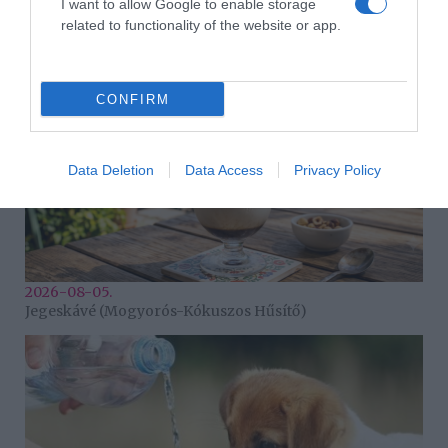
I want to allow Google to enable storage
szakértő tanács
related to functionality of the website or app.
CONFIRM
Data Deletion
Data Access
Privacy Policy
2026-08-05.
Jegeskávé (Mogyorós-Kókuszos Hűsítő)