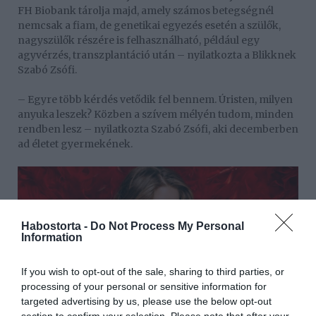
FH Biobank tárolja majd, amely számos betegségnél
nemcsak a fiam, de genetikai egyezés esetén a szülők,
nagyszülők részére is felhasználható, például egy
agyvérzés, transzplantáció után – nyilatkozta a Blikknek
Szabó Zsófi.
– Egyre több kérdés vetődik fel bennem. Úristen, milyen
anyuka leszek? Közben a szívem mélyén tudom, minden
rendben lesz – nyilatkozta Szabó Zsófi, aki decemberben
ad életet gyermekének.
Habostorta -
Do Not Process My Personal
Information
If you wish to opt-out of the sale, sharing to third parties, or
processing of your personal or sensitive information for
targeted advertising by us, please use the below opt-out