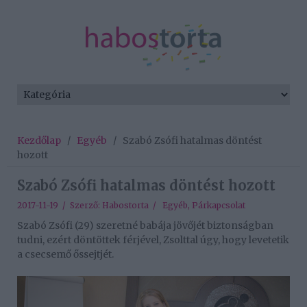
Kezdőlap
/
Egyéb
/
Szabó Zsófi hatalmas döntést
hozott
Szabó Zsófi hatalmas döntést hozott
2017-11-19 / Szerző:
Habostorta
/
Egyéb
,
Párkapcsolat
Szabó Zsófi (29) szeretné babája jövőjét biztonságban
tudni, ezért döntöttek férjével, Zsolttal úgy, hogy levetetik
a csecsemő őssejtjét.