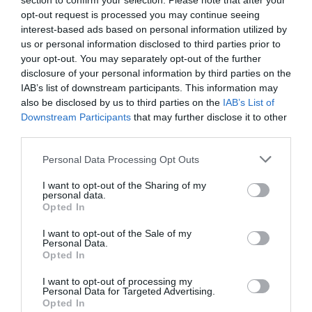
section to confirm your selection. Please note that after your
opt-out request is processed you may continue seeing
interest-based ads based on personal information utilized by
us or personal information disclosed to third parties prior to
your opt-out. You may separately opt-out of the further
disclosure of your personal information by third parties on the
IAB’s list of downstream participants. This information may
also be disclosed by us to third parties on the
IAB’s List of
Downstream Participants
that may further disclose it to other
third parties.
Please note that this website/app uses one or more Google
Personal Data Processing Opt Outs
– Nemsokára beköltözünk az új otthonunkba. A
services and may gather and store information including but
babaszobán az utolsó simításokat végezzük. A bútorok, a
not limited to your visit or usage behaviour. You may click to
I want to opt-out of the Sharing of my
kis kiegészítők már megvannak. A kisruhák kimosva,
personal data.
grant or deny consent to Google and its third-party tags to
Opted In
kivasalva – árulta el a kismama.
use your data for below specified purposes in below Google
consent section.
I want to opt-out of the Sale of my
Forrás: Blikk
Personal Data.
Opted In
Megosztás:
Facebook
Twitter
Pinterest
I want to opt-out of processing my
Personal Data for Targeted Advertising.
Opted In
Címkék:
párkapcsolat
,
babavárás
,
Szabó Zsófi
,