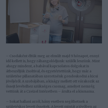
– Csodaként éltük meg az elmúlt majd 9 hónapot, ennyi
idő kellett is, hogy ráhangolódjunk: szülők leszünk. Mint
ahogy mindent, a babával kapcsolatos dolgokat is
átbeszéljük Zsoltival, és egyetértettünk, hogy már a
születése pillanatában szeretnénk gondoskodni a kicsi
jövőjéről. A szobájában, a kiságy mellett ott várakozik az
őssejt levételhez szükséges csomag, amelyet nemrég
vettünk át a Czeizel Intézetben – árulta el a kismama.
– Sokat hallani arról, hány esetben segíthetnek a
születéskor levett őssejtek. A levett mintát a jövőben az