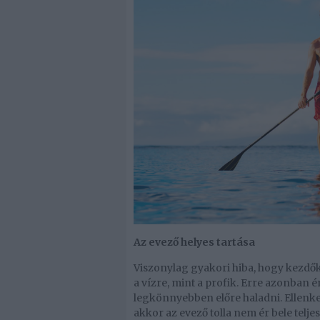
Az evező helyes tartása
Viszonylag gyakori hiba, hogy kezdők
a vízre, mint a profik. Erre azonban 
legkönnyebben előre haladni. Ellenkez
akkor az evező tolla nem ér bele telj