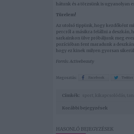
hátunk és a törzsünk is ugyanolyan 
Türelem!
Az utolsó tippünk, hogy kezdőként m
percről a másikra felállni a deszkán, 
sarkainkon ülve próbáljunk meg evezn
pozícióban fent maradunk a deszkán, a
hogy ez kinek milyen gyorsan siker
Forrás: Activebeauty
Megosztás:
Facebook
Twitter
Címkék:
sport
,
kikapcsolódás
,
tan
Korábbi bejegyzések
HASONLÓ BEJEGYZÉSEK