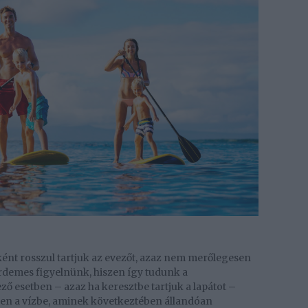
ént rosszul tartjuk az evezőt, azaz nem merőlegesen
érdemes figyelnünk, hiszen így tudunk a
ő esetben – azaz ha keresztbe tartjuk a lapátot –
esen a vízbe, aminek következtében állandóan