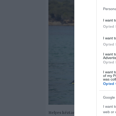
Persona
I want t
Opted 
I want t
Opted 
I want 
Advertis
Opted 
I want t
of my P
was col
Opted 
Google 
I want t
web or d
Helyes kéztartás oldalváltásnál