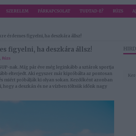
SZERELEM
PÁRKAPCSOLAT
TUDTAD-E?
RÚZS
A
kre érdemes figyelni, ha deszkára állsz!
s figyelni, ha deszkára állsz!
HIRD
,
Rúzs
UP-nak. Míg pár éve még leginkább a sztárok sportja
kább elterjedt. Aki egyszer már kipróbálta az pontosan
, és miért próbálják ki olyan sokan. Kezdőként azonban
i, hogy a deszkán és ne a vízben töltsük időnk nagy