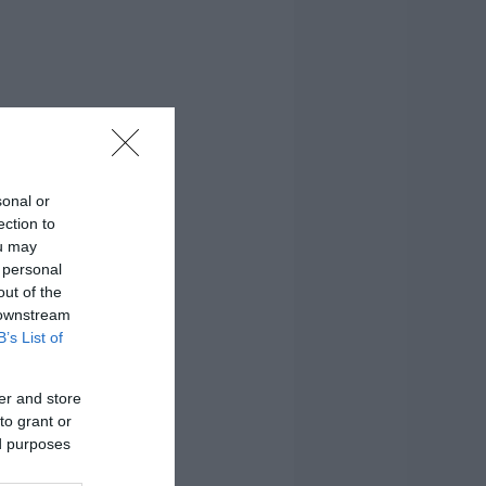
sonal or
ection to
ou may
 personal
out of the
 downstream
B’s List of
er and store
to grant or
ed purposes