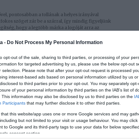
vel, pontosabban a tollának a helyes irányával
 fokos szöget zár be a szárral, így mindig figyeljünk
s segítség, hogy a legtöbb márka a logóját arra az
kezdők dolgát.
a -
Do Not Process My Personal Information
 amit nem csak díszből alakítottak ki a gyártók. Az
to opt-out of the sale, sharing to third parties, or processing of your per
olatot, így sokkal könnyebben tudjuk irányítani a
formation for targeted advertising by us, please use the below opt-out s
 a haladási irányunkat meghatározza az evező
r selection. Please note that after your opt-out request is processed y
eing interest-based ads based on personal information utilized by us or
disclosed to third parties prior to your opt-out. You may separately opt-
losure of your personal information by third parties on the IAB’s list of
. This information may also be disclosed by us to third parties on the
IA
 a legegyszerűbben meghatározni, ha felfelé és egy
Participants
that may further disclose it to other third parties.
ajd megnézzük, hogy ilyen pózban meddig ér nekünk
ónkig ér, akkor minden szuper, és megtaláltuk a
 that this website/app uses one or more Google services and may gath
ban rövidebb, akkor előre hajolva fogunk evezni, ami
including but not limited to your visit or usage behaviour. You may click 
ozást is megnehezíti.
 to Google and its third-party tags to use your data for below specifi
ogle consent section.