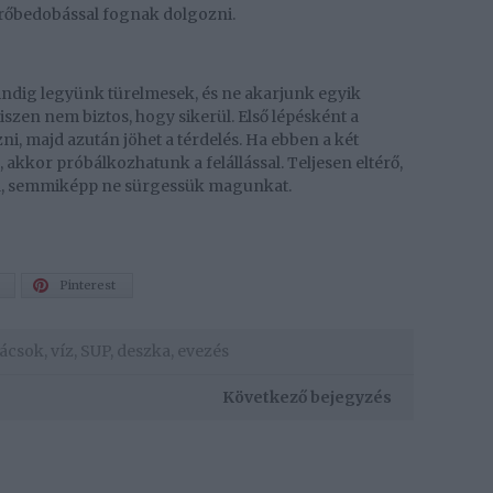
erőbedobással fognak dolgozni.
indig legyünk türelmesek, és ne akarjunk egyik
hiszen nem biztos, hogy sikerül. Első lépésként a
i, majd azután jöhet a térdelés. Ha ebben a két
kkor próbálkozhatunk a felállással. Teljesen eltérő,
ül, semmiképp ne sürgessük magunkat.
Pinterest
ácsok
,
víz
,
SUP
,
deszka
,
evezés
Következő bejegyzés