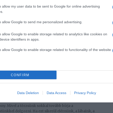
y is tudnak egyenesen előre haladni, hogy nem
o allow my user data to be sent to Google for online advertising
edhetetlen része a SUP-ozásnak. Az oldalváltást úgy
s.
ttesszük az evezőt a deszka másik oldalára, a kezünket
l oldalon evezünk, akkor a jobb kezünkkel fogjuk a
to allow Google to send me personalized advertising.
akkor pedig a bal kezünkkel fogjuk azt.
o allow Google to enable storage related to analytics like cookies on
evice identifiers in apps.
 SUP-oznak, így nem tartják fontosnak, hogy
o allow Google to enable storage related to functionality of the website
hozzá magukat a deszkához. Ez azonban nagy hiba,
a víz vagy a szél a deszkánkat, ha véletlenül
lata sosem felesleges, legalábbis ha nem szeretnénk
CONFIRM
artanunk, hogy soha ne lefelé nézzünk, hanem előre.
zítjük az egyensúlyunkat, és máris a halak közt
Data Deletion
Data Access
Privacy Policy
 előtt egy pontot és arra koncentráljunk, annak az
edig az a helyes testtartás, ami nélkül előbb fáradunk
kony. Mivel a törzsünk sokkal tovább bírja a
estünkkel dolgozni. Ha ezt sikerül elérnünk, a lábaink, a