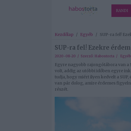
RANDI
Kezdőlap
/
Egyéb
/
SUP-ra fel! Eze
SUP-ra fel! Ezekre érdeme
2020-08-20 / Szerző:
Habostorta
/
Egyéb
Egyre nagyobb rajongótábora van a S
volt, addig az utóbbi időben egyre in
tudja, hogy miért ilyen kedvelt a SUP
van pár dolog, amire érdemes figyeln
részét.