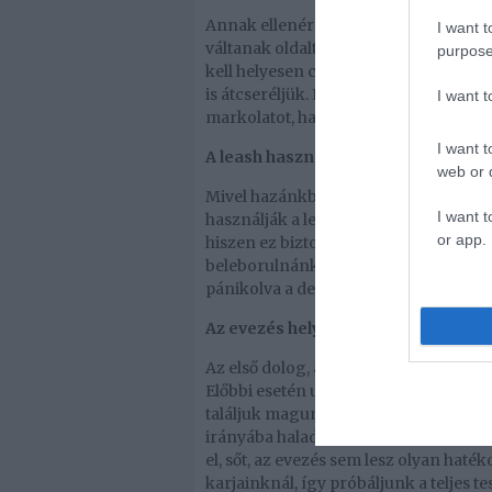
Annak ellenére, hogy a profik már úg
I want t
váltanak oldalt, a kezdőknél ez eleng
purpose
kell helyesen csinálni, hogy amikor á
is átcseréljük. Ez azt jelenti, ha a ba
I want 
markolatot, ha jobb oldalon evezünk, 
I want t
A leash használata
web or d
Mivel hazánkban a legtöbben tavakon
I want t
használják a leasht, azaz nem kötik 
or app.
hiszen ez biztosítja, hogy ne vigye el 
beleborulnánk a tóba. A leash haszná
pánikolva a deszka után úszni.
Az evezés helyes technikája
Az első dolog, amit szem előtt kell t
Előbbi esetén ugyanis pikk-pakk elves
találjuk magunkat. Nézzünk ki magunk
irányába haladjunk. A másik tényező p
el, sőt, az evezés sem lesz olyan haté
karjainknál, így próbáljunk a teljes t