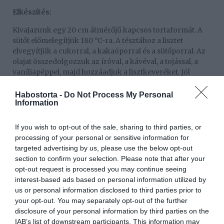
Elkészítés:
Kivajazunk egy 20 cm átmérőjű kapcsos tortaformát. A
sütőt előmelegítjük 180 °C-ra. A tésztához a lisztet
elvegyítjük a cukorral, a kakaóporral és a sütőporral. Az
olajat összedolgozzuk az íróval, a kávéval, a tojással, a
vaníliapéppel, majd hozzáadjuk a lisztkeveréket. Jól
elkeverjük, és a formába simítjuk. A sütőben kb. 30 percig
sütjük.
Habostorta -
Do Not Process My Personal
Information
A karamellhez a vizet elkeverjük a cukorral egy lábasban,
és felmelegítjük. Amikor kezd illatozni, karamellizállódni,
If you wish to opt-out of the sale, sharing to third parties, or
levesszük a hőfokot, és kis lángon, kevergetve lassan
processing of your personal or sensitive information for
hozzáadjuk a tejszínt. Emelünk a hőfokon, és amikor
targeted advertising by us, please use the below opt-out
kellően sűrű, levesszük a tűzről. Hagyjuk kihűlni.
section to confirm your selection. Please note that after your
Hozzákeverjük a sót és a vajat.
opt-out request is processed you may continue seeing
interest-based ads based on personal information utilized by
A tortalapot óvatosan kettévágjuk, közé kenjük a sós
us or personal information disclosed to third parties prior to
karamell felét, a lapokat egymásra helyezzük, és
your opt-out. You may separately opt-out of the further
bevonjuk a maradék karamellszósszal. Tálalás előtt
disclosure of your personal information by third parties on the
hagyjuk néhány órát szikkadni.
IAB’s list of downstream participants. This information may