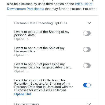
Munka: kb. 40 perc
also be disclosed by us to third parties on the
IAB’s List of
Downstream Participants
that may further disclose it to other
Fogyasztható: kb. 2 óra múlva
third parties.
Please note that this website/app uses one or more Google
Personal Data Processing Opt Outs
Megosztás:
Facebook
Twitter
Pinterest
services and may gather and store information including but
not limited to your visit or usage behaviour. You may click to
I want to opt-out of the Sharing of my
personal data.
grant or deny consent to Google and its third-party tags to
Címkék:
recept
,
torta
,
csoki
,
só
,
különleges
,
Opted In
use your data for below specified purposes in below Google
karamell
consent section.
I want to opt-out of the Sale of my
Personal Data.
Korábbi bejegyzések
Következő bejegyzés
Opted In
I want to opt-out of processing my
Personal Data for Targeted Advertising.
HASONLÓ BEJEGYZÉSEK
Opted In
I want to opt-out of Collection, Use,
Retention, Sale, and/or Sharing of my
Personal Data that Is Unrelated with the
Purposes for which it was collected.
Opted Out
Google consents