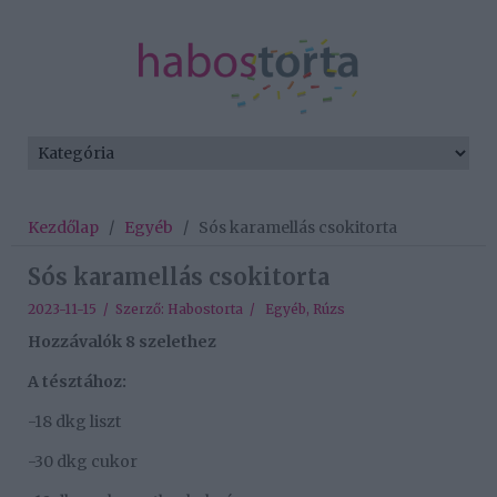
Kezdőlap
/
Egyéb
/
Sós karamellás csokitorta
Sós karamellás csokitorta
2023-11-15 / Szerző:
Habostorta
/
Egyéb
,
Rúzs
Hozzávalók 8 szelethez
A tésztához:
-18 dkg liszt
-30 dkg cukor