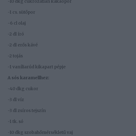
-10 dkg cukrozatlan kakaópor
-1 cs. sütőpor
-6 cl olaj
-2 dl író
-2 dl erős kávé
-2 tojás
-1 vaníliarúd kikapart pépje
A sós karamellhez:
-40 dkg cukor
-3 dl víz
-3 dl zsíros tejszín
-1 tk. só
-10 dkg szobahőmérsékletű vaj