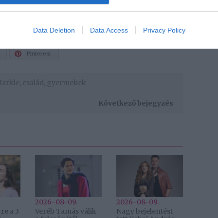
Data Deletion
Data Access
Privacy Policy
Pinterest
arkle
,
család
,
gyermekek
Következő bejegyzés
2026-08-09.
2026-08-09.
re a 3
Veréb Tamás válik
Nagy bejelentést