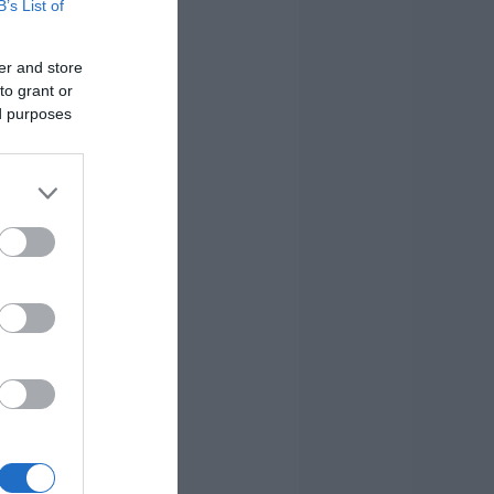
B’s List of
er and store
to grant or
ed purposes