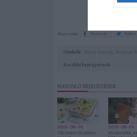
Megosztás:
Facebook
Twitter
Címkék:
Harry herceg
,
Meghan M
Korábbi bejegyzések
HASONLÓ BEJEGYZÉSEK
2026-08-09.
2026-08-09.
Citromos tiramisu
Ha izzadsz, er