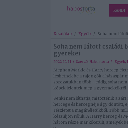
RANDI
Kezdőlap
/
Egyéb
/
Soha nem látot
Soha nem látott családi
gyerekei
2022-12-11 / Szerző:
Habostorta
/
Egyéb
,
Meghan Markle és Harry herceg élete
leshetnek be a rajongók a házaspár m
sorozatukban több - eddig soha nem láto
képek jelentek meg a gyermekeikről.
Senki nem láthatja, mi történik a zár
hercege és hercegnéje úgy döntött, 
részletet a magánéletükből. Több milli
készüljön róluk. A Harry herceg és M
három része már kikerült, amelyek 