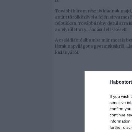
is.
További három részt is kiadnak majd, 
amint törölközővel a fején sírva mesél 
felbukkan. Továbbá fény derül arra is
amelyről Harry ráadásul el is késett.
A családi fotóalbumba már most is be
láttak napvilágot a gyermekeikről. El
kislányáról:
Habostort
If you wish 
sensitive in
confirm you
continue se
information 
further disc