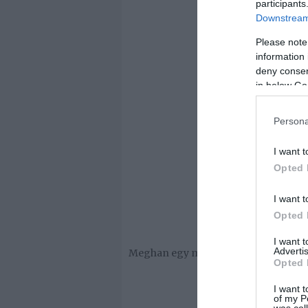
participants
Downstream 
Please note
information 
deny consent
in below Go
Persona
I want t
Opted 
I want t
Opted 
I want 
Advertis
Meghan egy másik elbűvölő képet is mut
Opted 
I want t
of my P