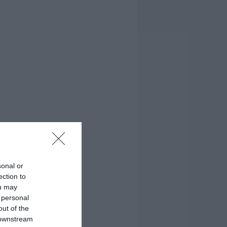
sonal or
ection to
ou may
 personal
out of the
 downstream