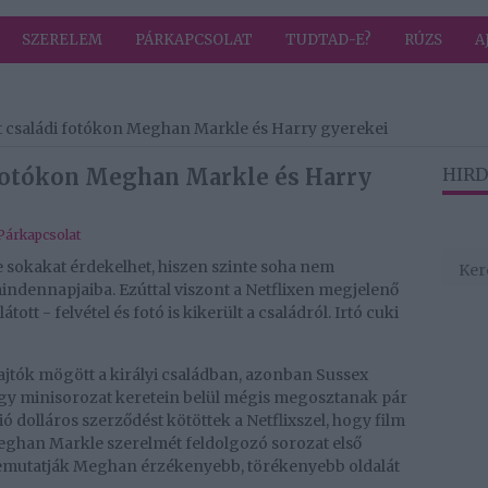
SZERELEM
PÁRKAPCSOLAT
TUDTAD-E?
RÚZS
A
t családi fotókon Meghan Markle és Harry gyerekei
 fotókon Meghan Markle és Harry
HIRD
Párkapcsolat
 sokakat érdekelhet, hiszen szinte soha nem
indennapjaiba. Ezúttal viszont a Netflixen megjelenő
tt - felvétel és fotó is kikerült a családról. Irtó cuki
t ajtók mögött a királyi családban, azonban Sussex
egy minisorozat keretein belül mégis megosztanak pár
ó dolláros szerződést kötöttek a Netflixszel, hogy film
eghan Markle szerelmét feldolgozó sorozat első
bemutatják Meghan érzékenyebb, törékenyebb oldalát