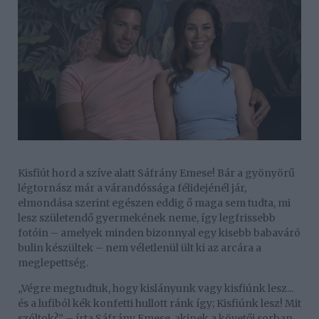
Kisfiút hord a szíve alatt Sáfrány Emese! Bár a gyönyörű
légtornász már a várandóssága félidejénél jár,
elmondása szerint egészen eddig ő maga sem tudta, mi
lesz születendő gyermekének neme, így legfrissebb
fotóin – amelyek minden bizonnyal egy kisebb babaváró
bulin készültek – nem véletlenül ült ki az arcára a
meglepettség.
„Végre megtudtuk, hogy kislányunk vagy kisfiúnk lesz...
és a lufiból kék konfetti hullott ránk így; Kisfiúnk lesz! Mit
szóltok?” – írta Sáfrány Emese, akinek a követői sorban