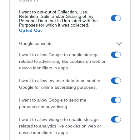
Címkék:
párkapcsolat
,
boldogság
,
babavárás
,
I want to opt-out of Collection, Use,
Retention, Sale, and/or Sharing of my
Sáfrány Emese
,
Hornyák Ádám
Personal Data that Is Unrelated with the
Purposes for which it was collected.
Opted Out
Korábbi bejegyzések
Következő bejegyzés
Google consents
HASONLÓ BEJEGYZÉSEK
I want to allow Google to enable storage
related to advertising like cookies on web or
device identifiers in apps.
I want to allow my user data to be sent to
Google for online advertising purposes.
I want to allow Google to send me
personalized advertising.
I want to allow Google to enable storage
related to analytics like cookies on web or
device identifiers in apps.