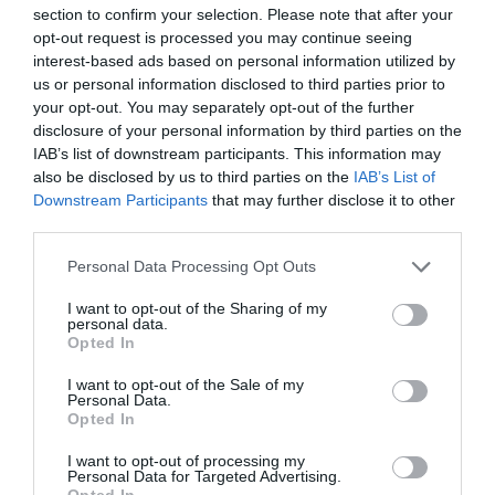
section to confirm your selection. Please note that after your
opt-out request is processed you may continue seeing
interest-based ads based on personal information utilized by
us or personal information disclosed to third parties prior to
your opt-out. You may separately opt-out of the further
disclosure of your personal information by third parties on the
IAB’s list of downstream participants. This information may
also be disclosed by us to third parties on the
IAB’s List of
Downstream Participants
that may further disclose it to other
A 32 éves légtornász, aki nem tagadja, régóta vágyott
third parties.
már arra, hogy családot alapítson, néhány héttel ezelőtt
számolt be az örömhírről, miszerint párjával, Hornyák
Please note that this website/app uses one or more Google
Personal Data Processing Opt Outs
Ádámmal az első közös gyereküket várják. Emese, aki
services and may gather and store information including but
már több mint négy hónapos terhes, akkor azt mondta,
not limited to your visit or usage behaviour. You may click to
I want to opt-out of the Sharing of my
sokan ijesztgették, hogy a terhesség brutális
personal data.
grant or deny consent to Google and its third-party tags to
Opted In
rosszullétekkel járhat, ezzel szemben ő nagyon jól viseli a
use your data for below specified purposes in below Google
várandósságot.
consent section.
I want to opt-out of the Sale of my
Personal Data.
Forrás: Blikk
Opted In
I want to opt-out of processing my
Megosztás:
Facebook
Twitter
Pinterest
Personal Data for Targeted Advertising.
Opted In