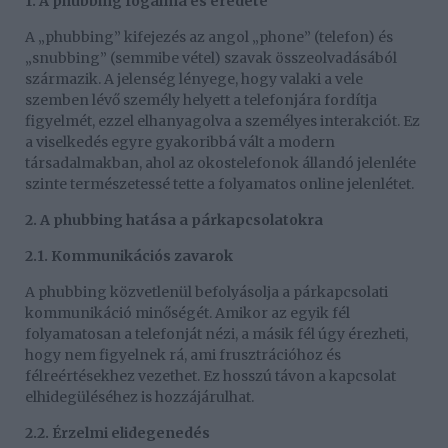
1. A phubbing fogalma és eredete
A „phubbing” kifejezés az angol „phone” (telefon) és
„snubbing” (semmibe vétel) szavak összeolvadásából
származik. A jelenség lényege, hogy valaki a vele
szemben lévő személy helyett a telefonjára fordítja
figyelmét, ezzel elhanyagolva a személyes interakciót. Ez
a viselkedés egyre gyakoribbá vált a modern
társadalmakban, ahol az okostelefonok állandó jelenléte
szinte természetessé tette a folyamatos online jelenlétet.
2. A phubbing hatása a párkapcsolatokra
2.1. Kommunikációs zavarok
A phubbing közvetlenül befolyásolja a párkapcsolati
kommunikáció minőségét. Amikor az egyik fél
folyamatosan a telefonját nézi, a másik fél úgy érezheti,
hogy nem figyelnek rá, ami frusztrációhoz és
félreértésekhez vezethet. Ez hosszú távon a kapcsolat
elhidegüléséhez is hozzájárulhat.
2.2. Érzelmi elidegenedés