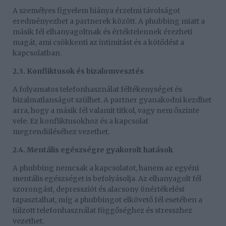
A személyes figyelem hiánya érzelmi távolságot
eredményezhet a partnerek között. A phubbing miatt a
másik fél elhanyagoltnak és értéktelennek érezheti
magát, ami csökkenti az intimitást és a kötődést a
kapcsolatban.
2.3. Konfliktusok és bizalomvesztés
A folyamatos telefonhasználat féltékenységet és
bizalmatlanságot szülhet. A partner gyanakodni kezdhet
arra, hogy a másik fél valamit titkol, vagy nem őszinte
vele. Ez konfliktusokhoz és a kapcsolat
megrendüléséhez vezethet.
2.4. Mentális egészségre gyakorolt hatások
A phubbing nemcsak a kapcsolatot, hanem az egyéni
mentális egészséget is befolyásolja. Az elhanyagolt fél
szorongást, depressziót és alacsony önértékelést
tapasztalhat, míg a phubbingot elkövető fél esetében a
túlzott telefonhasználat függőséghez és stresszhez
vezethet.