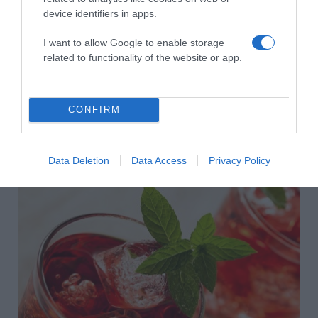
device identifiers in apps.
Megosztás:
Facebook
Twitter
Pinterest
I want to allow Google to enable storage
related to functionality of the website or app.
Címkék:
párkapcsolatok
,
elhidegülés
,
Phubbing
,
AI
,
képernyő
,
okosvilág
Korábbi bejegyzések
Következő bejegyzés
CONFIRM
HASONLÓ BEJEGYZÉSEK
Data Deletion
Data Access
Privacy Policy