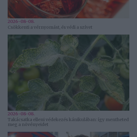
2026-08-08.
Csökkenti a vérnyomást, és védi a szívet
2026-08-08.
Takácsatka elleni védekezés kánikulában: így mentheted
meg a növényeidet