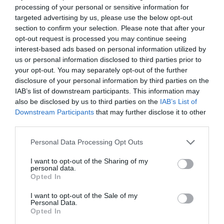
A telefonhasználat gyakran menekülési
processing of your personal or sensitive information for
mechanizmusként szolgál az unalom vagy a kellemetlen
targeted advertising by us, please use the below opt-out
érzések elől. Ahelyett, hogy a partnerrel való kapcsolatot
section to confirm your selection. Please note that after your
mélyítenék, sokan inkább a digitális világba menekülnek.
opt-out request is processed you may continue seeing
interest-based ads based on personal information utilized by
4.3. Függőség és szokás
us or personal information disclosed to third parties prior to
Az okostelefonok használata könnyen szokássá válhat,
your opt-out. You may separately opt-out of the further
ami idővel függőséghez vezethet. Ez a függőség
disclosure of your personal information by third parties on the
megnehezíti, hogy az emberek teljes figyelmüket a
IAB’s list of downstream participants. This information may
partnerükre fordítsák.
also be disclosed by us to third parties on the
IAB’s List of
Downstream Participants
that may further disclose it to other
5. Megoldási javaslatok a phubbing csökkentésére
third parties.
5.1. Tudatos telefonhasználat
Please note that this website/app uses one or more Google
Personal Data Processing Opt Outs
services and may gather and store information including but
Fontos, hogy a párok tudatosan figyeljenek arra, mikor
not limited to your visit or usage behaviour. You may click to
I want to opt-out of the Sharing of my
és mennyit használják telefonjukat. Különösen a
personal data.
grant or deny consent to Google and its third-party tags to
közösen töltött idő alatt érdemes minimalizálni a
Opted In
use your data for below specified purposes in below Google
telefonhasználatot.
consent section.
I want to opt-out of the Sale of my
Personal Data.
5.2. Közös szabályok kialakítása
Opted In
A párok megbeszélhetik, hogy mikor és milyen