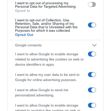
I want to opt-out of processing my
körülmények között használják telefonjaikat. Például
Personal Data for Targeted Advertising.
vacsora közben vagy lefekvés előtt megegyezhetnek
Opted In
abban, hogy nem használják az eszközöket.
I want to opt-out of Collection, Use,
Retention, Sale, and/or Sharing of my
5.3. Minőségi idő eltöltése
Personal Data that Is Unrelated with the
Purposes for which it was collected.
A közös tevékenységek, mint például a közös séta, főzés
Opted Out
vagy játék, erősíthetik a kapcsolatot és csökkenthetik a
phubbing előfordulását.
Google consents
5.4. Kommunikáció és visszajelzés
I want to allow Google to enable storage
related to advertising like cookies on web or
Fontos, hogy a partnerek nyíltan beszéljenek érzéseikről
device identifiers in apps.
és visszajelzést adjanak egymásnak. Ha valaki úgy érzi,
hogy a másik túl sokat használja a telefonját, érdemes ezt
I want to allow my user data to be sent to
őszintén megbeszélni.
Google for online advertising purposes.
6. A technológia és a kapcsolatok jövője
I want to allow Google to send me
A technológia fejlődése továbbra is kihívásokat jelent a
personalized advertising.
párkapcsolatok számára. Azonban a tudatos használat és
a megfelelő kommunikáció segíthet.
I want to allow Google to enable storage
related to analytics like cookies on web or