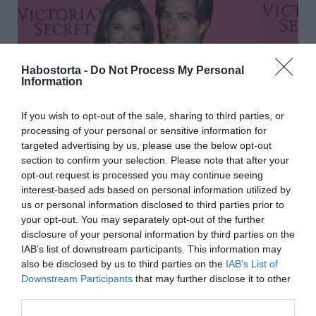
Habostorta -
Do Not Process My Personal
Information
If you wish to opt-out of the sale, sharing to third parties, or
processing of your personal or sensitive information for
targeted advertising by us, please use the below opt-out
section to confirm your selection. Please note that after your
– Időre volt szükségem. Nem voltam jó passzban
opt-out request is processed you may continue seeing
akkoriban, és azt hiszem, a szívem mélyén tudtam, hogy
interest-based ads based on personal information utilized by
ebből valami komolyabb is lehet – reagált Palvin Barbara,
us or personal information disclosed to third parties prior to
aki nyolc hónapja van együtt szerelmével.
your opt-out. You may separately opt-out of the further
disclosure of your personal information by third parties on the
Forrás: Blikk
IAB’s list of downstream participants. This information may
Megosztás:
Facebook
Twitter
Pinterest
also be disclosed by us to third parties on the
IAB’s List of
Downstream Participants
that may further disclose it to other
third parties.
Címkék:
szerelem
,
párkapcsolat
,
Palvin Barbara
,