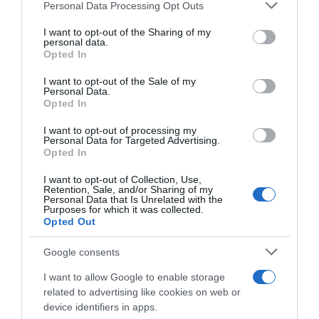
Please note that this website/app uses one or more Google
románc
,
Dylan Sprouse
Personal Data Processing Opt Outs
services and may gather and store information including but
not limited to your visit or usage behaviour. You may click to
I want to opt-out of the Sharing of my
Korábbi bejegyzések
Következő bejegyzés
personal data.
grant or deny consent to Google and its third-party tags to
Opted In
use your data for below specified purposes in below Google
consent section.
I want to opt-out of the Sale of my
HASONLÓ BEJEGYZÉSEK
Personal Data.
Opted In
I want to opt-out of processing my
Personal Data for Targeted Advertising.
Opted In
I want to opt-out of Collection, Use,
Retention, Sale, and/or Sharing of my
Personal Data that Is Unrelated with the
Purposes for which it was collected.
Opted Out
Google consents
I want to allow Google to enable storage
related to advertising like cookies on web or
2026-08-04.
device identifiers in apps.
Mel C szüleit is elvitte nászútjára