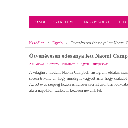
RANDI
SZERELEM
PÁRKAPCSOLAT
TUDT
Kezdőlap
/
Egyéb
/
Ötvenévesen édesanya lett Naomi 
Ötvenévesen édesanya lett Naomi Camp
2021-05-20 / Szerző:
Habostorta
/
Egyéb
,
Párkapcsolat
A világhírű modell, Naomi Campbell Instagram-oldalán számo
sosem titkolta el, hogy mindig is vágyott arra, hogy családot
Az 50 éves szépség közeli ismerősei szerint azonban időközben
aki a napokban született, közösen nevelik fel.