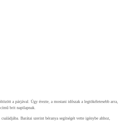
tözött a párjával. Úgy érezte, a mostani időszak a legtökéletesebb arra,
 című brit napilapnak.
családjába. Barátai szerint béranya segítségét vette igénybe ahhoz,