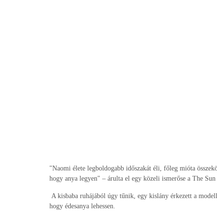
"Naomi élete legboldogabb időszakát éli, főleg mióta összeköl
hogy anya legyen" – árulta el egy közeli ismerőse a The Sun
A kisbaba ruhájából úgy tűnik, egy kislány érkezett a modell 
hogy édesanya lehessen.