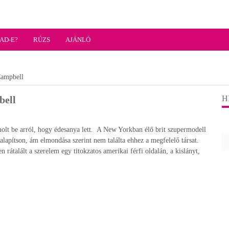
AD-E?
RÚZS
AJÁNLÓ
Campbell
bell
H
lt be arról, hogy édesanya lett. A New Yorkban élő brit szupermodell
 alapítson, ám elmondása szerint nem találta ehhez a megfelelő társat.
 rátalált a szerelem egy titokzatos amerikai férfi oldalán, a kislányt,