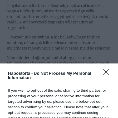
– nyilatkozta Barbara a Bestnek, majd arról is mesélt,
hogy a fülébe jutott, miszerint egyesek úgy vélik,
romantikus történetük és a gyönyörű esküvőjük nem is
valódi. A műsorvezető frappáns választ adott az
irigyeinek...
– Maradjunk annyiban, a hír hallatán, hogy férjhez
mentem, néhányak lelkesedése nem volt őszinte—
nyilatkozta mosolyogva a műsorvezető, majd hozzátette:
Nem mindenki ujjongott, mint ahogy az online
felületeken is kaptam mindenféle reakciót. Nem olvasok
kommenteket, csak hallom, sok pletyka szárnyra kelt,
Habostorta -
Do Not Process My Personal
hogy 43 évesen milyen idős vagyok a házassághoz.
Information
Orosz Barbarához – állítása szerint – egészen
megdöbbentő állítások is eljutottak az esküvőjével
If you wish to opt-out of the sale, sharing to third parties, or
kapcsolatban.
processing of your personal or sensitive information for
targeted advertising by us, please use the below opt-out
Sőt, még olyan is a fülembe jutott, hogy az egész
section to confirm your selection. Please note that after your
házasságunk kamu, s hogy a férjem és a családom is csak
opt-out request is processed you may continue seeing
statiszták.