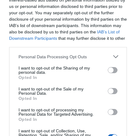
interest-based ads based on personal information utilized by
us or personal information disclosed to third parties prior to
A tévés – egyszer és mindenkorra rövidre zárva a
your opt-out. You may separately opt-out of the further
pletykákat – ennyit üzent azoknak, akik a rosszindulatú
disclosure of your personal information by third parties on the
híresztelések mögött állnak:
IAB’s list of downstream participants. This information may
Jelentem boldogan, nagyon is valóságos, és üzenem az
also be disclosed by us to third parties on the
IAB’s List of
irigyeimnek, az van, hogy vele megfogtam az isten lábát!
Downstream Participants
that may further disclose it to other
Flor mellett azt érzem, hazaértem.
third parties.
Végül egy jó tanáccsal zárta mondandóját:
Please note that this website/app uses one or more Google
Personal Data Processing Opt Outs
services and may gather and store information including but
– Aki nem köt kompromisszumot, annak néha többet
not limited to your visit or usage behaviour. You may click to
I want to opt-out of the Sharing of my
personal data.
kell várnia a hozzá illő társra. De a boldogságra mindig
grant or deny consent to Google and its third-party tags to
Opted In
megéri várni. Köszönöm sors, köszönöm Párizs, hogy
use your data for below specified purposes in below Google
összesodortál minket!
consent section.
I want to opt-out of the Sale of my
Personal Data.
Opted In
Megosztás:
Facebook
Twitter
Pinterest
I want to opt-out of processing my
Personal Data for Targeted Advertising.
Opted In
Címkék:
esküvő
,
Orosz Barbara
,
hazugság
I want to opt-out of Collection, Use,
Korábbi bejegyzések
Következő bejegyzés
Retention, Sale, and/or Sharing of my