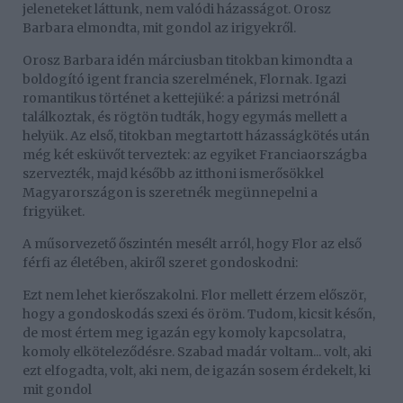
jeleneteket láttunk, nem valódi házasságot. Orosz
Barbara elmondta, mit gondol az irigyekről.
Orosz Barbara idén márciusban titokban kimondta a
boldogító igent francia szerelmének, Flornak. Igazi
romantikus történet a kettejüké: a párizsi metrónál
találkoztak, és rögtön tudták, hogy egymás mellett a
helyük. Az első, titokban megtartott házasságkötés után
még két esküvőt terveztek: az egyiket Franciaországba
szervezték, majd később az itthoni ismerősökkel
Magyarországon is szeretnék megünnepelni a
frigyüket.
A műsorvezető őszintén mesélt arról, hogy Flor az első
férfi az életében, akiről szeret gondoskodni:
Ezt nem lehet kierőszakolni. Flor mellett érzem először,
hogy a gondoskodás szexi és öröm. Tudom, kicsit későn,
de most értem meg igazán egy komoly kapcsolatra,
komoly elköteleződésre. Szabad madár voltam... volt, aki
ezt elfogadta, volt, aki nem, de igazán sosem érdekelt, ki
mit gondol