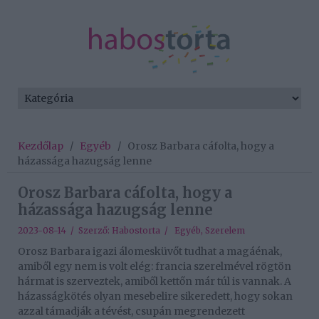
Kezdőlap
/
Egyéb
/
Orosz Barbara cáfolta, hogy a
házassága hazugság lenne
Orosz Barbara cáfolta, hogy a
házassága hazugság lenne
2023-08-14 / Szerző:
Habostorta
/
Egyéb
,
Szerelem
Orosz Barbara igazi álomesküvőt tudhat a magáénak,
amiből egy nem is volt elég: francia szerelmével rögtön
hármat is szerveztek, amiből kettőn már túl is vannak. A
házasságkötés olyan mesebelire sikeredett, hogy sokan
azzal támadják a tévést, csupán megrendezett