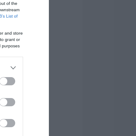
out of the
 downstream
B’s List of
er and store
to grant or
ed purposes