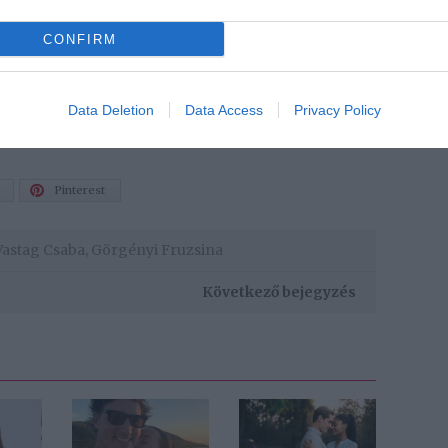
CONFIRM
Data Deletion
Data Access
Privacy Policy
Pinterest
Vastag Csaba
,
Görgényi Fruzsina
Következő bejegyzés