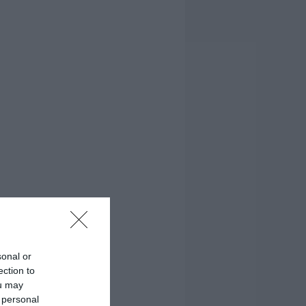
sonal or
ection to
ou may
 personal