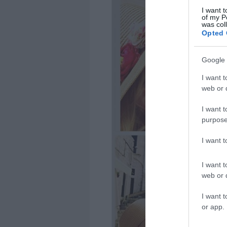
I want t
of my P
was col
Opted 
Google 
I want t
web or d
I want t
purpose
I want 
I want t
web or d
I want t
or app.