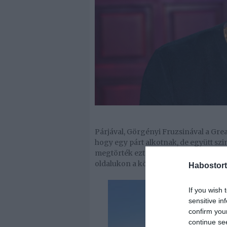
Párjával, Görgényi Fruzsinával a Grea
hogy egy párt alkotnak, de együtt szi
megtörték ezt a szokást, mindketten 
oldalukon a közös nyaralásukról - szúr
Habostort
If you wish 
sensitive in
confirm you
continue se