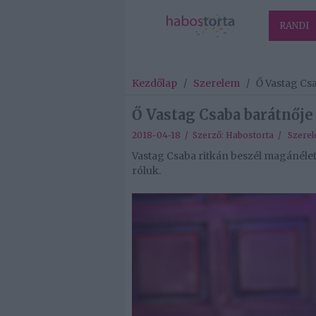
RANDI
Kezdőlap
/
Szerelem
/
Ő Vastag Cs
Ő Vastag Csaba barátnője
2018-04-18 / Szerző:
Habostorta
/
Szere
Vastag Csaba ritkán beszél magánélet
róluk.