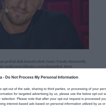
se próbái alatt ismerkedtek össze. Tavaly elismerték,
nte senki nem láthatta a szerelmeseket. Most
közös, szerelmes fotót posztoltak Instagram-
ta ki a life.hu.
a -
Do Not Process My Personal Information
to opt-out of the sale, sharing to third parties, or processing of your per
formation for targeted advertising by us, please use the below opt-out s
r selection. Please note that after your opt-out request is processed y
eing interest-based ads based on personal information utilized by us or