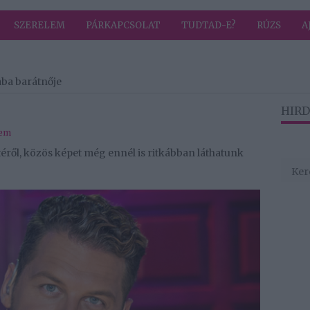
SZERELEM
PÁRKAPCSOLAT
TUDTAD-E?
RÚZS
A
aba barátnője
HIRD
lem
éről, közös képet még ennél is ritkábban láthatunk