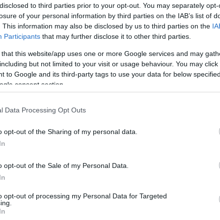
disclosed to third parties prior to your opt-out. You may separately opt-
losure of your personal information by third parties on the IAB’s list of
. This information may also be disclosed by us to third parties on the
IA
Participants
that may further disclose it to other third parties.
 that this website/app uses one or more Google services and may gath
including but not limited to your visit or usage behaviour. You may click 
 to Google and its third-party tags to use your data for below specifi
ogle consent section.
l Data Processing Opt Outs
o opt-out of the Sharing of my personal data.
In
o opt-out of the Sale of my Personal Data.
In
ók elárasztják a színésznő képét gratulációkkal.
to opt-out of processing my Personal Data for Targeted
ing.
In