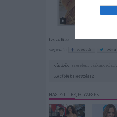
Forrás: Blikk
Megosztás:
Facebook
Twitter
Címkék:
szerelem
,
párkapcsolat
,
Korábbi bejegyzések
HASONLÓ BEJEGYZÉSEK