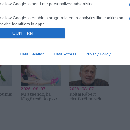
Pinterest
to allow Google to send me personalized advertising.
 Nóra
o allow Google to enable storage related to analytics like cookies on
evice identifiers in apps.
Következő bejegyzés
CONFIRM
o allow Google to enable storage related to functionality of the website
Data Deletion
Data Access
Privacy Policy
2026-08-07.
2026-08-07.
lloumis
Mi a teendő, ha
Koltai Róbert
lábgörcsöt kapsz?
életükről mesélt