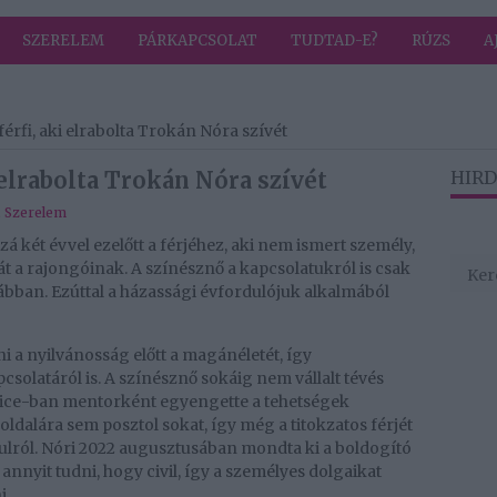
SZERELEM
PÁRKAPCSOLAT
TUDTAD-E?
RÚZS
A
 férfi, aki elrabolta Trokán Nóra szívét
i elrabolta Trokán Nóra szívét
HIRD
,
Szerelem
á két évvel ezelőtt a férjéhez, aki nem ismert személy,
t a rajongóinak. A színésznő a kapcsolatukról is csak
bban. Ezúttal a házassági évfordulójuk alkalmából
 a nyilvánosság előtt a magánéletét, így
solatáról is. A színésznő sokáig nem vállalt tévés
Voice-ban mentorként egyengette a tehetségek
 oldalára sem posztol sokat, így még a titokzatos férjét
ról. Nóri 2022 augusztusában mondta ki a boldogító
annyit tudni, hogy civil, így a személyes dolgaikat
i.