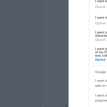
I want t
Opted 
I want t
Opted 
I want 
Advertis
Opted 
I want t
of my P
was col
Opted 
Google 
I want t
web or d
I want t
purpose