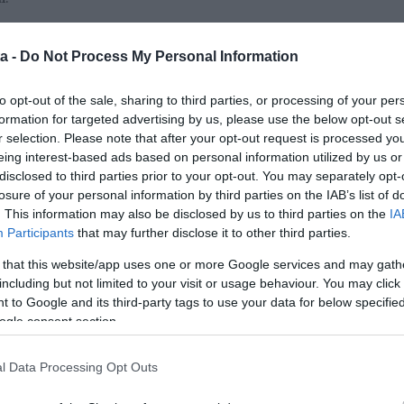
a -
Do Not Process My Personal Information
 olyan kapcsolatom van, amiben a másik is olyan, mint
félként vagyunk" - ecsetelte boldogan korábban.
to opt-out of the sale, sharing to third parties, or processing of your per
pont az államalapítás ünnepén keltek egybe, vagyis
formation for targeted advertising by us, please use the below opt-out s
rdulójuk. A csinos színésznő most először mutatta
r selection. Please note that after your opt-out request is processed y
éz ki, mint egy igazi szőke herceg. Ráadásul egy olyan
eing interest-based ads based on personal information utilized by us or
álltak oltár elé, amelyen lovak is szerepelnek, így még
disclosed to third parties prior to your opt-out. You may separately opt-
a
Femina
.
losure of your personal information by third parties on the IAB’s list of
. This information may also be disclosed by us to third parties on the
IA
Participants
that may further disclose it to other third parties.
 that this website/app uses one or more Google services and may gath
including but not limited to your visit or usage behaviour. You may click 
sztjához.
 to Google and its third-party tags to use your data for below specifi
ogle consent section.
l Data Processing Opt Outs