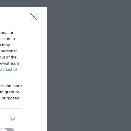
sonal or
ection to
ou may
 personal
out of the
 downstream
B’s List of
er and store
to grant or
ed purposes