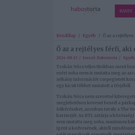
RANDI
Kezdőlap
/
Egyéb
/
Ő az a rejtélyes
Ő az a rejtélyes férfi, ak
2024-08-23 / Szerző:
Habostorta
/
Egyéb
Trokán Nóra teljes titokban ment hozz
ezért soha nem is mutatta meg az arcá
néhány információt csepegtetett korá
egy kicsit többet mutatott a férjéből.
Trokán Nóra nem szeretné kiteregetni
meglehetősen keveset beszél a párkapc
felkéréseket, azonban tavaly a The 
karrierjét. Az RTL sztárja a közösségi
sem mutatta meg soha, maximum hátul
igent a kedvesének, akiről mindössze 
saját maguknak szeretnék megtartan