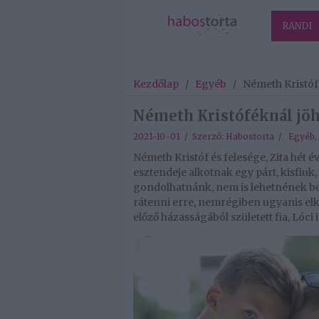
RANDI
Kezdőlap
/
Egyéb
/
Németh Kristóf
Németh Kristóféknál jöhe
2021-10-01 / Szerző:
Habostorta
/
Egyéb
,
Németh Kristóf és felesége, Zita hét 
esztendeje alkotnak egy párt, kisfiuk,
gondolhatnánk, nem is lehetnének bo
rátenni erre, nemrégiben ugyanis elk
előző házasságából született fia, Lóci is