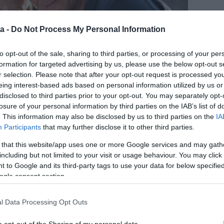
a -
Do Not Process My Personal Information
to opt-out of the sale, sharing to third parties, or processing of your per
formation for targeted advertising by us, please use the below opt-out s
r selection. Please note that after your opt-out request is processed y
eing interest-based ads based on personal information utilized by us or
disclosed to third parties prior to your opt-out. You may separately opt-
losure of your personal information by third parties on the IAB’s list of
. This information may also be disclosed by us to third parties on the
IA
Participants
that may further disclose it to other third parties.
 that this website/app uses one or more Google services and may gath
including but not limited to your visit or usage behaviour. You may click 
 to Google and its third-party tags to use your data for below specifi
zinte minden rokona és barátja a környéken él. Azért
ogle consent section.
y kisgyermekes anyukának a társasági életre, mint
 Zita testvére és családja a kertszomszédunk, a
anak a jó levegőn, az erdő szélén, nekünk,
l Data Processing Opt Outs
nként, munka után kiülni a teraszra meginni egy pohár
er előfordult már, hogy az erdőből is érkeztek