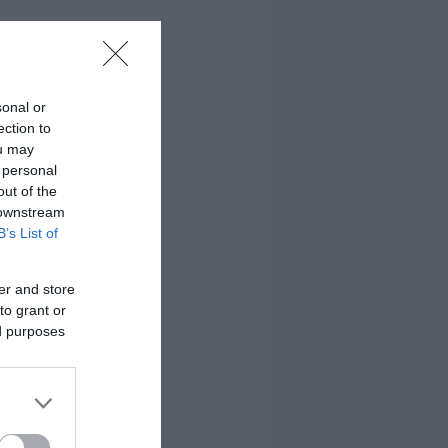
sonal or
ection to
ou may
 personal
out of the
 downstream
B’s List of
er and store
to grant or
ed purposes