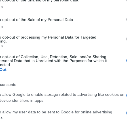
o opt-out of the Sharing of my personal data.
 egy gyönyörű rókát láttunk a kert végében” – árulta
In
erjújában új otthonukkal kapcsolatban Kristóf, aki
kban már a munkabeosztását is igyekszik úgy szabni,
o opt-out of the Sale of my Personal Data.
aládjával.
In
akítani a szakmai életem, hogy a lehető legtöbb időt
l tudom, hogy amikor egy családba baba érkezik, az
to opt-out of processing my Personal Data for Targeted
ing.
em figyelünk nagyon oda egymásra, képes
In
ezért Zitával maximálisan támogatjuk egymást
ak a közös időt. Gyakori, hogy hajnali háromig
o opt-out of Collection, Use, Retention, Sale, and/or Sharing
ersonal Data that Is Unrelated with the Purposes for which it
vágyait, a problémákat pedig még azelőtt megoldjuk,
lected.
."
Out
yan kiválóan működik, hogy a színművész azt is
kezhet egy újabb baba.
consents
yan jól működünk családként, hogy bízunk benne,
o allow Google to enable storage related to advertising like cookies on
 a Fórum Színház igazgatója.
evice identifiers in apps.
o allow my user data to be sent to Google for online advertising
s.
Pinterest