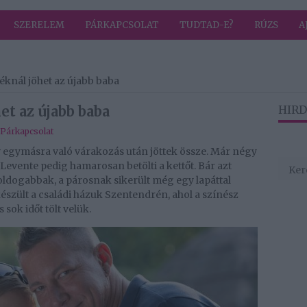
SZERELEM
PÁRKAPCSOLAT
TUDTAD-E?
RÚZS
A
éknál jöhet az újabb baba
t az újabb baba
HIRD
Párkapcsolat
év egymásra való várakozás után jöttek össze. Már négy
 Levente pedig hamarosan betölti a kettőt. Bár azt
ldogabbak, a párosnak sikerült még egy lapáttal
észült a családi házuk Szentendrén, ahol a színész
 sok időt tölt velük.