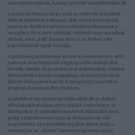
nem extrém rutinok, hanem egy belső szemléletváltás áll.
A gondolat lényege, hogy azok az emberek maradnak
aktívak idősebb korukban is, akik nem kényszerként,
hanem az életük természetes részeként tekintenek a
mozgásra. Nem azért sétálnak, edzenek vagy maradnak
aktívak, mert „kell”, hanem mert ez az élethez való
kapcsolódásuk egyik formája.
A pszichológiai kutatások szerint a hosszú távon is aktív
emberek nem feltétlenül a legszigorúbb szabályokat
követik. Inkább olyan szokásokat alakítanak ki, amelyek
illeszkednek a mindennapjaikhoz, és nem igényelnek
állandó önfegyelmi harcot. A mozgás így nem külön
program, hanem az élet része lesz.
A háttérben egy fontos mentális váltás áll: az életkor
előrehaladtával sokan egyre inkább a minőségre, az
élményekre és a jelenlétre kezdenek fókuszálni, nem
pedig a teljesítményre vagy az elvárásoknak való
megfelelésre. Ez a szemlélet segíthet abban, hogy a
testmozgás ne „feladat”, hanem természetes igény