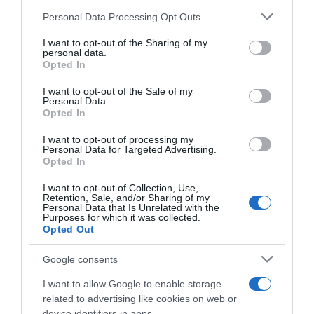
Please note that this website/app uses one or more Google
Personal Data Processing Opt Outs
services and may gather and store information including but
Címkék:
pszichológia
,
fitt
,
60 év
,
genetika
not limited to your visit or usage behaviour. You may click to
I want to opt-out of the Sharing of my
personal data.
grant or deny consent to Google and its third-party tags to
Opted In
Korábbi bejegyzések
Következő bejegyzés
use your data for below specified purposes in below Google
consent section.
I want to opt-out of the Sale of my
Personal Data.
Opted In
HASONLÓ BEJEGYZÉSEK
I want to opt-out of processing my
Personal Data for Targeted Advertising.
Opted In
I want to opt-out of Collection, Use,
Retention, Sale, and/or Sharing of my
Personal Data that Is Unrelated with the
Purposes for which it was collected.
Opted Out
Google consents
I want to allow Google to enable storage
related to advertising like cookies on web or
device identifiers in apps.