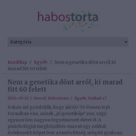
Kezdőlap
/
Egyéb
/
Nem a genetika dönt arról, ki
marad fitt 60 felett
Nem a genetika dönt arról, ki marad
fitt 60 felett
2026-05-12 / Szerző:
Habostorta
/
Egyéb
,
Tudtad-e?
Sokan azt gondolják, hogy aki 60–70 évesen is jó
formában van, annak „jó genetikája” van, vagy
egyszerűen nagyon fegyelmezett életet él. A
pszichológiai megközelítés viszont egy sokkal
érdekesebb képet fest: a tartós fittség mögött gyakran