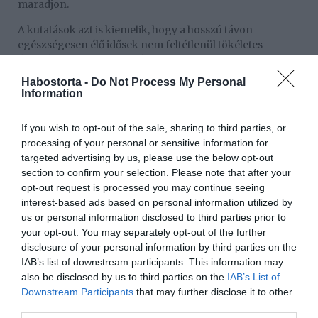
maradjon.
A kutatások azt is kiemelik, hogy a hosszú távon
egészségesen élő idősek nem feltétlenül tökéletes
életmódot követnek. Inkább következetesen
visszatérnek azokhoz az apró, fenntartható
Habostorta -
Do Not Process My Personal
szokásokhoz, amelyek jól esnek és beleférnek az
Information
életükbe – legyen az séta, könnyű mozgás vagy aktív
mindennapi jelenlét.
If you wish to opt-out of the sale, sharing to third parties, or
processing of your personal or sensitive information for
Érdekes módon a pszichológia szerint nem az számít
targeted advertising by us, please use the below opt-out
igazán, mennyire „kemény” egy edzésprogram, hanem
section to confirm your selection. Please note that after your
az, hogy mennyire válik identitássá a mozgás. Ha valaki
opt-out request is processed you may continue seeing
úgy gondol magára, mint „aktív emberre”, sokkal
interest-based ads based on personal information utilized by
nagyobb eséllyel marad is mozgásban évtizedeken át.
us or personal information disclosed to third parties prior to
A tanulság egyszerű, mégis erős: a tartós fittség nem
your opt-out. You may separately opt-out of the further
feltétlenül akaraterő kérdése, hanem egy döntésé –
disclosure of your personal information by third parties on the
arról, hogy a mozgás nem kötelező feladat, hanem az élet
IAB’s list of downstream participants. This information may
természetes része marad.
also be disclosed by us to third parties on the
IAB’s List of
Downstream Participants
that may further disclose it to other
third parties.
Megosztás:
Facebook
Twitter
Pinterest