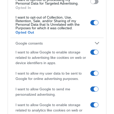
Personal Data for Targeted Advertising.
Opted In
Megosztás:
Facebook
Twitter
Pinterest
I want to opt-out of Collection, Use,
Retention, Sale, and/or Sharing of my
Personal Data that Is Unrelated with the
Címkék:
család
,
fotó
,
Király Viktor
,
Kolen
Purposes for which it was collected.
Opted Out
Korábbi bejegyzések
Következő bejegyzés
Google consents
I want to allow Google to enable storage
HASONLÓ BEJEGYZÉSEK
related to advertising like cookies on web or
device identifiers in apps.
I want to allow my user data to be sent to
Google for online advertising purposes.
I want to allow Google to send me
personalized advertising.
I want to allow Google to enable storage
related to analytics like cookies on web or