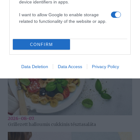
device identifiers in apps.
I want to allow Google to enable storage
2026-08-07.
related to functionality of the website or app.
Túlzott félelem a közös jövőtől – hogyan kerüld el egy új
párkapcsolatban?
CONFIRM
Data Deletion
Data Access
Privacy Policy
2026-08-07.
Grillezett halloumis cukkinis tésztasaláta