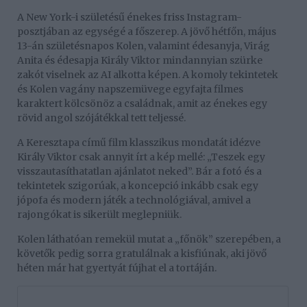
A New York-i születésű énekes friss Instagram-
posztjában az egységé a főszerep. A jövő hétfőn, május
13-án születésnapos Kolen, valamint édesanyja, Virág
Anita és édesapja Király Viktor mindannyian szürke
zakót viselnek az AI alkotta képen. A komoly tekintetek
és Kolen vagány napszemüvege egyfajta filmes
karaktert kölcsönöz a családnak, amit az énekes egy
rövid angol szójátékkal tett teljessé.
A Keresztapa című film klasszikus mondatát idézve
Király Viktor csak annyit írt a kép mellé: „Teszek egy
visszautasíthatatlan ajánlatot neked”. Bár a fotó és a
tekintetek szigorúak, a koncepció inkább csak egy
jópofa és modern játék a technológiával, amivel a
rajongókat is sikerült meglepniük.
Kolen láthatóan remekül mutat a „főnök” szerepében, a
követők pedig sorra gratulálnak a kisfiúnak, aki jövő
héten már hat gyertyát fújhat el a tortáján.