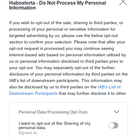
Habostorta -
Do Not Process My Personal
Ebben nagyon nagy munkám volt… Nagyon sokszor
Information
próbálták elvenni a hitemet, hogy mégsem érsz annyit,
amennyit te hiszel magadról. Nagyon sok embernek
If you wish to opt-out of the sale, sharing to third parties, or
jönnek ilyenek a munkahelyen, rivalizálós szituációkban,
processing of your personal or sensitive information for
de akár párkapcsolatban is... Jól megtépett az élet, mire
targeted advertising by us, please use the below opt-out
most azt merem mondani, hogy végre jó, köszönöm –
section to confirm your selection. Please note that after your
mondta Andrea.
opt-out request is processed you may continue seeing
interest-based ads based on personal information utilized by
Megosztás:
Facebook
Twitter
Pinterest
us or personal information disclosed to third parties prior to
your opt-out. You may separately opt-out of the further
disclosure of your personal information by third parties on the
Címkék:
szerelem
,
magánélet
,
Szente Vajk
,
Molnár
IAB’s list of downstream participants. This information may
Andrea
,
szűkszavúság
also be disclosed by us to third parties on the
IAB’s List of
Downstream Participants
that may further disclose it to other
Korábbi bejegyzések
Következő bejegyzés
third parties.
Please note that this website/app uses one or more Google
Personal Data Processing Opt Outs
services and may gather and store information including but
HASONLÓ BEJEGYZÉSEK
not limited to your visit or usage behaviour. You may click to
I want to opt-out of the Sharing of my
personal data.
grant or deny consent to Google and its third-party tags to
Opted In
use your data for below specified purposes in below Google