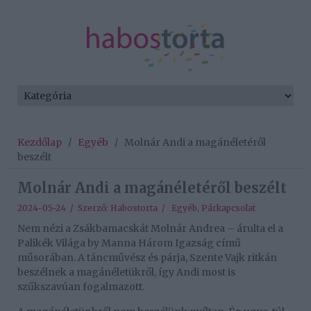
Kezdőlap
/
Egyéb
/
Molnár Andi a magánéletéről
beszélt
Molnár Andi a magánéletéről beszélt
2024-05-24 / Szerző:
Habostorta
/
Egyéb
,
Párkapcsolat
Nem nézi a Zsákbamacskát Molnár Andrea – árulta el a
Palikék Világa by Manna Három Igazság című
műsorában. A táncművész és párja, Szente Vajk ritkán
beszélnek a magánéletükről, így Andi most is
szűkszavúan fogalmazott.