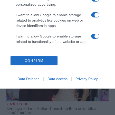
personalized advertising.
I want to allow Google to enable storage
related to analytics like cookies on web or
2026-08-08.
device identifiers in apps.
Takácsatka elleni védekezés kánikulában: így mentheted
meg a növényeidet
I want to allow Google to enable storage
related to functionality of the website or app.
CONFIRM
Data Deletion
Data Access
Privacy Policy
2026-08-08.
Zendaya és Tom Holland luxushotelben tartották a
lakodalmukat