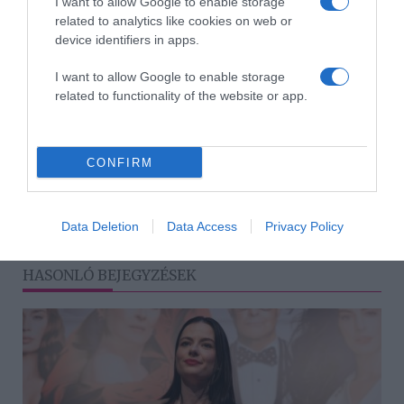
I want to allow Google to enable storage
related to analytics like cookies on web or
device identifiers in apps.
I want to allow Google to enable storage
related to functionality of the website or app.
Megosztás:
Facebook
Twitter
Pinterest
CONFIRM
Címkék:
szerelem
,
viszony
,
tanácsok
,
házas ember
Korábbi bejegyzések
Következő bejegyzés
Data Deletion
Data Access
Privacy Policy
HASONLÓ BEJEGYZÉSEK