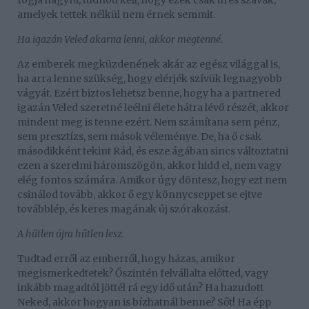
fogja hagyni, tudnod kell, hogy ezek csak üres szavak,
amelyek tettek nélkül nem érnek semmit.
Ha igazán Veled akarna lenni, akkor megtenné.
Az emberek megküzdenének akár az egész világgal is,
ha arra lenne szükség, hogy elérjék szívük legnagyobb
vágyát. Ezért biztos lehetsz benne, hogy ha a partnered
igazán Veled szeretné leélni élete hátra lévő részét, akkor
mindent meg is tenne ezért. Nem számítana sem pénz,
sem presztízs, sem mások véleménye. De, ha ő csak
másodikként tekint Rád, és esze ágában sincs változtatni
ezen a szerelmi háromszögön, akkor hidd el, nem vagy
elég fontos számára. Amikor úgy döntesz, hogy ezt nem
csinálod tovább, akkor ő egy könnycseppet se ejtve
továbblép, és keres magának új szórakozást.
A hűtlen újra hűtlen lesz.
Tudtad erről az emberről, hogy házas, amikor
megismerkedtetek? Őszintén felvállalta előtted, vagy
inkább magadtól jöttél rá egy idő után? Ha hazudott
Neked, akkor hogyan is bízhatnál benne? Sőt! Ha épp