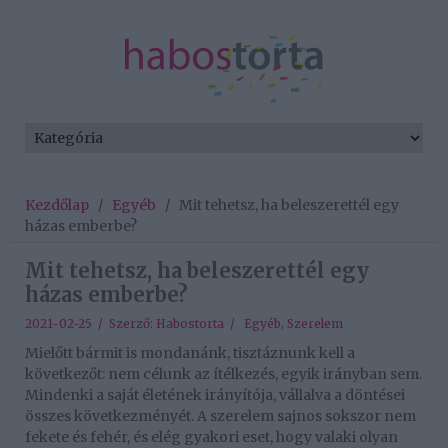
Kezdőlap
/
Egyéb
/
Mit tehetsz, ha beleszerettél egy
házas emberbe?
Mit tehetsz, ha beleszerettél egy
házas emberbe?
2021-02-25 / Szerző:
Habostorta
/
Egyéb
,
Szerelem
Mielőtt bármit is mondanánk, tisztáznunk kell a
következőt: nem célunk az ítélkezés, egyik irányban sem.
Mindenki a saját életének irányítója, vállalva a döntései
összes következményét. A szerelem sajnos sokszor nem
fekete és fehér, és elég gyakori eset, hogy valaki olyan