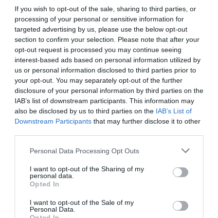
hibáztatja mindenért, és kritizálja minden ponton, akkor
If you wish to opt-out of the sale, sharing to third parties, or
kezdj el gyanakodni. Talán ez az ember egy nőt sem
processing of your personal or sensitive information for
értékel, és még kevésbé tisztel, így Téged sem fog. Csak
targeted advertising by us, please use the below opt-out
képzeld el, hogy egyszer talán pont Te leszel a felesége,
section to confirm your selection. Please note that after your
akiről így beszél majd az aktuális szeretője előtt. Tényleg
opt-out request is processed you may continue seeing
azt szeretnéd?
interest-based ads based on personal information utilized by
us or personal information disclosed to third parties prior to
Legyen saját életed!
your opt-out. You may separately opt-out of the further
disclosure of your personal information by third parties on the
Semmiképpen se dobd el a barátaidat és a terveidet egy
IAB’s list of downstream participants. This information may
ilyen viszony kedvéért. Ne legyél minden pillanatban
also be disclosed by us to third parties on the
IAB’s List of
ugrásra kész, ha épp eszébe jutsz. Sőt! Nyugodtan
Downstream Participants
that may further disclose it to other
randizhatsz is mellette.
third parties.
Ha ő nem hűséges, akkor Neked sem kell annak lenned.
Please note that this website/app uses one or more Google
Personal Data Processing Opt Outs
services and may gather and store information including but
Sok nő elköveti azt a hibát, hogy hűségesen kitart a nős
not limited to your visit or usage behaviour. You may click to
I want to opt-out of the Sharing of my
szeretője mellett, míg a férfi csak szórakozik. Ha Te is
personal data.
grant or deny consent to Google and its third-party tags to
ilyen helyzetbe kerültél, a partnered pedig láthatóan nem
Opted In
use your data for below specified purposes in below Google
akar elválni, akkor miért ne érezhetnéd Te is jól magad,
consent section.
valaki mással. Ez nem lehet hűtlenség, hiszen ő is házas,
I want to opt-out of the Sale of my
Personal Data.
ráadásul gyengül majd a kötődésed és
Opted In