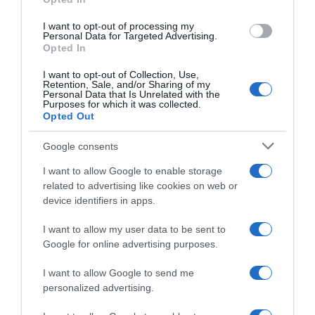
kiszolgáltatottságod az irányába.
I want to opt-out of processing my
Igazán boldog vagy?
Personal Data for Targeted Advertising.
Opted In
Kérdezd meg magadtól, és válaszolj őszintén, ha épp egy
ilyen viszony kellős közepén vagy. Tényleg boldog vagy?
I want to opt-out of Collection, Use,
Ez az, amit szeretnél? Ez az, amire mindig is vágytál?
Retention, Sale, and/or Sharing of my
Personal Data that Is Unrelated with the
Purposes for which it was collected.
Ha egyszer meg tudod fogalmazni, hogy milyen életet
Opted Out
szeretnél, mik a vágyaid és a céljaid, akkor képes leszel
felismerni azt is, hogy ki az a férfi, akit mellett élni akarsz.
Google consents
Ha úgy érzed, megtaláltad, az nagyszerű. De ha
bizonytalan vagy, akkor legbelül Te tudod a legjobban,
I want to allow Google to enable storage
mit kell tenned.
related to advertising like cookies on web or
device identifiers in apps.
I want to allow my user data to be sent to
Google for online advertising purposes.
I want to allow Google to send me
personalized advertising.