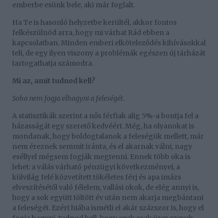
emberbe esünk bele, aki már foglalt.
Ha Te is hasonló helyzetbe kerültél, akkor fontos
felkészülnöd arra, hogy mi várhat Rád ebben a
kapcsolatban. Minden emberi elköteleződés kihívásokkal
teli, de egy ilyen viszony a problémák egészen új tárházát
tartogathatja számodra.
Mi az, amit tudnod kell?
Soha nem fogja elhagyni a feleségét.
A statisztikák szerint a nős férfiak alig 5%-a bontja fel a
házasságát egy szerető kedvéért. Még, ha olyanokat is
mondanak, hogy boldogtalanok a feleségük mellett, már
nem éreznek semmit iránta, és el akarnak válni, nagy
eséllyel mégsem fogják megtenni. Ennek több oka is
lehet: a válás várható pénzügyi következményei, a
külvilág felé közvetített tökéletes férj és apa imázs
elveszítésétől való félelem, vallási okok, de elég annyi is,
hogy a sok együtt töltött év után nem akarja megbántani
a feleségét. Ezért hiába ismétli el akár százszor is, hogy el