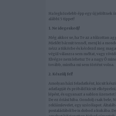
Ha legközelebb épp egy új jelöltnek í
alábbi 5 tippet!
1. Ne idegeskedj!
Még akkor se, ha Te az a túlzottan 
Mielőtt bármit tennél, menj ki a mosdób
nézz a tükörbe és kérdezd meg magad
végül válaszra sem méltat, vagy rövi
Elvégre nem lehetsz Te a nagy Ő minde
tovább, mintha mi sem történt volna.
2. Készülj fel!
Amolyan házi feladatként, kicsit készülj
adatlapját és próbáld kicsit elképzeln
lépést, és ugyanazt a sablon üzenetet
De ez óriási hiba. Gondolj csak bele,
reklámlevelet, egy szórólapot. Általá
postaládából be is dobod a kukába. D