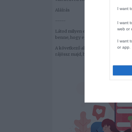
I want 
Aláírás
-----
I want t
web or d
Látod milyen egyszerű? Még, ha Te ne
benne, hogy egy sorozatfüggő, állatb
I want t
or app.
A következő alkalommal, ha írsz vala
rájössz majd, hogy áttörni a jeget nem