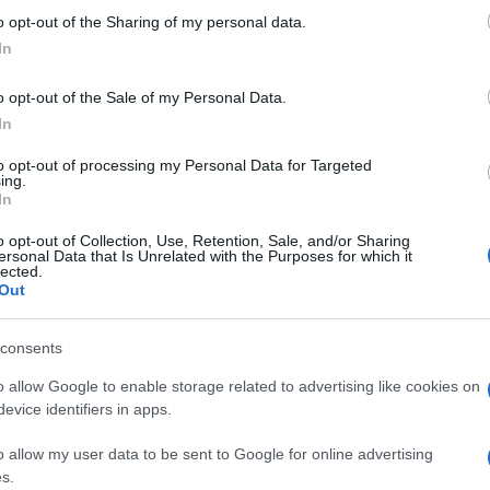
o opt-out of the Sharing of my personal data.
. Egy első benyomás kialakításánál elengedhetetlenül
In
ekkel tedd magad emlékezetessé. Ha bizonytalan vagy
erűen csak keress rá az interneten, és csekkold. Ma
o opt-out of the Sale of my Personal Data.
ól már nem is beszélve, hogy akaratlanul is
In
t egy vadidegennek, aki emiatt esélyt sem fog adni
to opt-out of processing my Personal Data for Targeted
ing.
In
ilyen is egy jó első levél, mutatunk egy példát!
o opt-out of Collection, Use, Retention, Sale, and/or Sharing
ersonal Data that Is Unrelated with the Purposes for which it
lected.
Out
zett, amit magadról írtál a bemutatkozásodban.
consents
és a szabadulószobás játékok. Nekem úgy tűnik, hogy
onló. Trónok harca, a legjobb! Neked melyik a
o allow Google to enable storage related to advertising like cookies on
ogy van egy kutyád. Hogy hívják? Én is szeretem őket,
evice identifiers in apps.
atok. Korábban volt egy vizslám.
o allow my user data to be sent to Google for online advertising
t szeretnélek közelebbről is megismerni, remélem
s.
Szép napot!