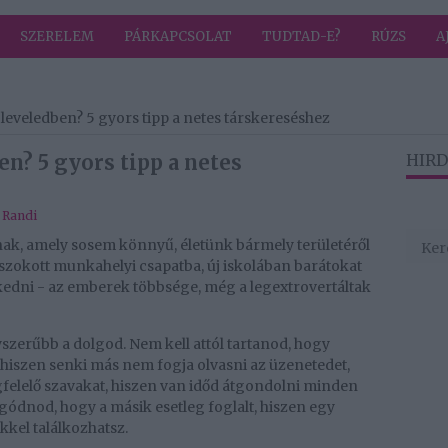
SZERELEM
PÁRKAPCSOLAT
TUDTAD-E?
RÚZS
A
ső leveledben? 5 gyors tipp a netes társkereséshez
ben? 5 gyors tipp a netes
HIRD
,
Randi
nak, amely sosem könnyű, életünk bármely területéről
eszokott munkahelyi csapatba, új iskolában barátokat
kedni - az emberek többsége, még a legextrovertáltak
szerűbb a dolgod. Nem kell attól tartanod, hogy
, hiszen senki más nem fogja olvasni az üzenetedet,
felelő szavakat, hiszen van időd átgondolni minden
gódnod, hogy a másik esetleg foglalt, hiszen egy
kkel találkozhatsz.