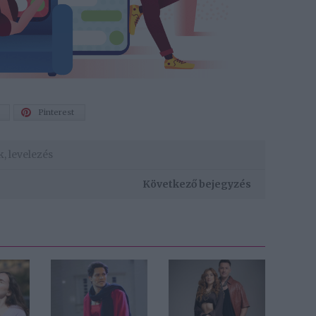
Pinterest
k
,
levelezés
Következő bejegyzés