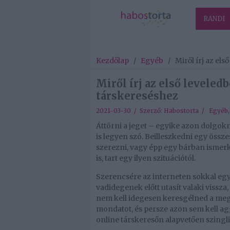
RANDI
Kezdőlap
/
Egyéb
/
Miről írj az el
Miről írj az első leveled
társkereséshez
2021-03-30 / Szerző:
Habostorta
/
Egyéb
Áttörni a jeget – egyike azon dolgok
is legyen szó. Beilleszkedni egy össz
szerezni, vagy épp egy bárban ismer
is, tart egy ilyen szituációtól.
Szerencsére az interneten sokkal egy
vadidegenek előtt utasít valaki vissza
nem kell idegesen keresgélned a meg
mondatot, és persze azon sem kell ag
online társkeresőn alapvetően szingli