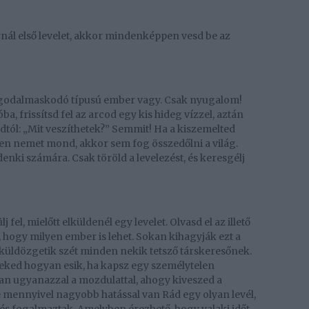
rnál első levelet, akkor mindenképpen vesd be az
aggodalmaskodó típusú ember vagy. Csak nyugalom!
a, frissítsd fel az arcod egy kis hideg vízzel, aztán
tól: „Mit veszíthetek?” Semmit! Ha a kiszemelted
den nemet mond, akkor sem fog összedőlni a világ.
nki számára. Csak töröld a levelezést, és keresgélj
 fel, mielőtt elküldenél egy levelet. Olvasd el az illető
i, hogy milyen ember is lehet. Sokan kihagyják ezt a
 küldözgetik szét minden nekik tetsző társkeresőnek.
 Neked hogyan esik, ha kapsz egy személytelen
ban ugyanazzal a mozdulattal, ahogy kiveszed a
e mennyivel nagyobb hatással van Rád egy olyan levél,