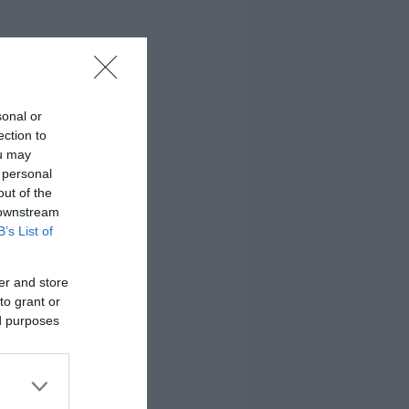
sonal or
ection to
ou may
 personal
out of the
 downstream
B’s List of
er and store
to grant or
ed purposes