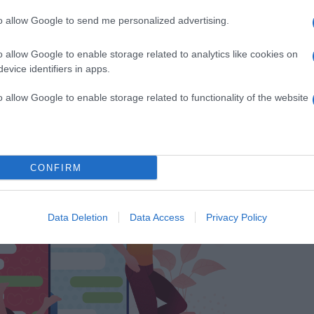
to allow Google to send me personalized advertising.
o allow Google to enable storage related to analytics like cookies on
evice identifiers in apps.
m is válaszolnál egy ilyen levélre, biztosak vagyunk
arát és túraimádó örömmel írna vissza.
o allow Google to enable storage related to functionality of the website
kinek, jussanak eszedbe a fenti tippek. Hamarosan
 is olyan nehéz.
CONFIRM
Data Deletion
Data Access
Privacy Policy