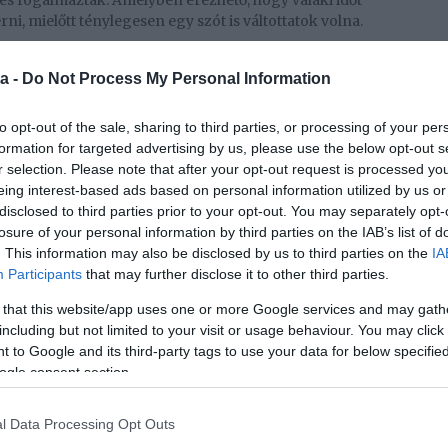
és fogalmaztak. Amelyben érezhető, hogy valaki időt
ni, mielőtt ténylegesen egy szót is váltottatok volna.
a -
Do Not Process My Personal Information
kat. „Olyan szép vagy!” „Gyönyörű szemeid vannak!” Azt
 kérlek, ne ébressz fel!” Hidd el, ezek egyszerűen
to opt-out of the sale, sharing to third parties, or processing of your per
t. Egy első üzenetben inkább maradj visszafogott,
formation for targeted advertising by us, please use the below opt-out s
z később bedobni egy-egy sokkal jobban odaillő
r selection. Please note that after your opt-out request is processed y
tétek egymást.
eing interest-based ads based on personal information utilized by us or
disclosed to third parties prior to your opt-out. You may separately opt-
en magadról az online randi profilodon?
losure of your personal information by third parties on the IAB’s list of
. This information may also be disclosed by us to third parties on the
IA
Participants
that may further disclose it to other third parties.
 that this website/app uses one or more Google services and may gath
 magadról. Azok az emberek, akik túl sokat
including but not limited to your visit or usage behaviour. You may click 
ra. Így a partnerük elhanyagoltnak érzi magát, aki
 to Google and its third-party tags to use your data for below specifi
eg. Ezért lehetőleg ne írj egy teljes életregényt,
ogle consent section.
sszatetszést kelthet. Arra is figyelj, hogy legalább egy
z egy interakciót, elindíthatsz egy beszélgetést,
le, hogy érdeklődő és figyelmes vagy.
l Data Processing Opt Outs