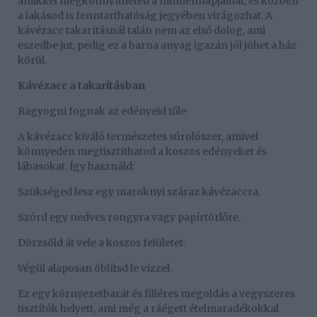
amikkel megkönnyítheted a mindennapjaidat, és közben
a lakásod is fenntarthatóság jegyében virágozhat. A
kávézacc takarításnál talán nem az első dolog, ami
eszedbe jut, pedig ez a barna anyag igazán jól jöhet a ház
körül.
Kávézacc a takarításban
Ragyogni fognak az edényeid tőle
A kávézacc kiváló természetes súrolószer, amivel
könnyedén megtisztíthatod a koszos edényeket és
lábasokat. Így használd:
Szükséged lesz egy maroknyi száraz kávézaccra.
Szórd egy nedves rongyra vagy papírtörlőre.
Dörzsöld át vele a koszos felületet.
Végül alaposan öblítsd le vízzel.
Ez egy környezetbarát és filléres megoldás a vegyszeres
tisztítók helyett, ami még a ráégett ételmaradékokkal