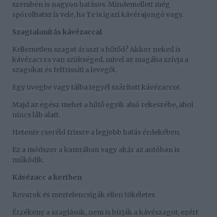
szemben is nagyon hatásos. Mindemellett még
spórolhatsz is vele, ha Te is igazi kávérajongó vagy.
Szagtalanítás kávézaccal
Kellemetlen szagot áraszt a hűtőd? Akkor neked is
kávézaccra van szükséged, mivel az magába szívja a
szagokat és felfrissíti a levegőt.
Egy üvegbe vagy tálba tegyél szárított kávézaccot.
Majd az egész mehet a hűtő egyik alsó rekeszébe, ahol
nincs láb alatt.
Hetente cseréld frissre a legjobb hatás érdekében.
Ez a módszer a kamrában vagy akár az autóban is
működik.
Kávézacc a kertben
Rovarok és meztelencsigák ellen tökéletes
Érzékeny a szaglásuk, nem is bírják a kávészagot, ezért