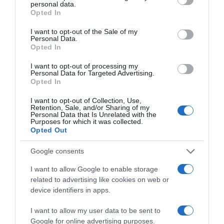
personal data.
grant or deny consent to Google and its third-party tags to
is, ami kíméletesen hat a bőrre:
Opted In
use your data for below specified purposes in below Google
Keverd össze a kávézaccot egy kevés kókuszolajjal vagy
consent section.
I want to opt-out of the Sale of my
olívaolajjal.
Personal Data.
Opted In
Vidd fel a bőrre, és finoman masszírozd be körkörös
I want to opt-out of processing my
mozdulatokkal.
Personal Data for Targeted Advertising.
Opted In
Majd végezetül öblítsd le langyos vízzel.
I want to opt-out of Collection, Use,
Ez a kávézaccos testradír segít eltávolítani az elhalt
Retention, Sale, and/or Sharing of my
hámsejteket, serkenti a vérkeringést, és üdébbé teszi a
Personal Data that Is Unrelated with the
Purposes for which it was collected.
bőrt.
Opted Out
Google consents
Megosztás:
Facebook
Twitter
Pinterest
I want to allow Google to enable storage
related to advertising like cookies on web or
Címkék:
takarítás
,
kert
,
Kávézacc
,
jótékony
,
test
,
device identifiers in apps.
sokoldalú
I want to allow my user data to be sent to
Korábbi bejegyzések
Következő bejegyzés
Google for online advertising purposes.