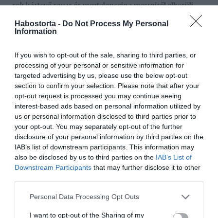
sok kártevő rovar és meztelencsiga messziről elkerüli
majd a kertedet, ha kávézaccot szórsz szét az ágyásban.
Habostorta -
Do Not Process My Personal
Information
A talaj javítására
A kávézacc sok tápanyagot, például nitrogént tartalmaz,
If you wish to opt-out of the sale, sharing to third parties, or
ezért még talajjavítóként is kiválóan funkcionál. Így
processing of your personal or sensitive information for
használhatod trágyaként:
targeted advertising by us, please use the below opt-out
section to confirm your selection. Please note that after your
Keverd össze komposzttal, vagy dolgozd bele
opt-out request is processed you may continue seeing
közvetlenül a földbe.
interest-based ads based on personal information utilized by
Ne használd túl nagy mennyiségben, mert elsavasíthatod
us or personal information disclosed to third parties prior to
vele a talajt.
your opt-out. You may separately opt-out of the further
disclosure of your personal information by third parties on the
A savassága miatt a legjobb, ha olyan növéyneket
IAB’s list of downstream participants. This information may
trágyázol vele, amik kevdelik a savas közeget, mint
also be disclosed by us to third parties on the
IAB’s List of
például a rózsák és a hortenziák.
Downstream Participants
that may further disclose it to other
third parties.
Kávézacc a szépségápolásban
Please note that this website/app uses one or more Google
Personal Data Processing Opt Outs
Természetes testradír
services and may gather and store information including but
not limited to your visit or usage behaviour. You may click to
I want to opt-out of the Sharing of my
Egyszerűen készíthetsz belőle környezetbarát bőrradírt