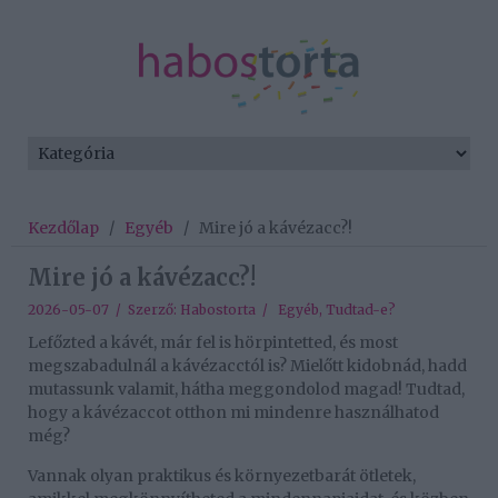
Kezdőlap
/
Egyéb
/
Mire jó a kávézacc?!
Mire jó a kávézacc?!
2026-05-07 / Szerző:
Habostorta
/
Egyéb
,
Tudtad-e?
Lefőzted a kávét, már fel is hörpintetted, és most
megszabadulnál a kávézacctól is? Mielőtt kidobnád, hadd
mutassunk valamit, hátha meggondolod magad! Tudtad,
hogy a kávézaccot otthon mi mindenre használhatod
még?
Vannak olyan praktikus és környezetbarát ötletek,