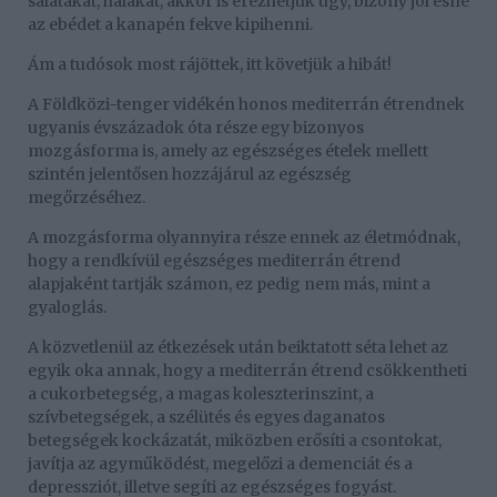
salátákat, halakat, akkor is érezhetjük úgy, bizony jól esne
az ebédet a kanapén fekve kipihenni.
Ám a tudósok most rájöttek, itt követjük a hibát!
A Földközi-tenger vidékén honos mediterrán étrendnek
ugyanis évszázadok óta része egy bizonyos
mozgásforma is, amely az egészséges ételek mellett
szintén jelentősen hozzájárul az egészség
megőrzéséhez.
A mozgásforma olyannyira része ennek az életmódnak,
hogy a rendkívül egészséges mediterrán étrend
alapjaként tartják számon, ez pedig nem más, mint a
gyaloglás.
A közvetlenül az étkezések után beiktatott séta lehet az
egyik oka annak, hogy a mediterrán étrend csökkentheti
a cukorbetegség, a magas koleszterinszint, a
szívbetegségek, a szélütés és egyes daganatos
betegségek kockázatát, miközben erősíti a csontokat,
javítja az agyműködést, megelőzi a demenciát és a
depressziót, illetve segíti az egészséges fogyást.