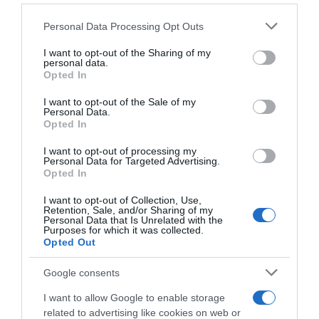
Megosztás:
Facebook
Twitter
Pinterest
Please note that this website/app uses one or more Google
Personal Data Processing Opt Outs
services and may gather and store information including but
Címkék:
étkezés
,
jótékony hatás
,
séta
,
not limited to your visit or usage behaviour. You may click to
I want to opt-out of the Sharing of my
personal data.
vércukorszint
,
délutáni szieszta
grant or deny consent to Google and its third-party tags to
Opted In
use your data for below specified purposes in below Google
Korábbi bejegyzések
Következő bejegyzés
consent section.
I want to opt-out of the Sale of my
Personal Data.
Opted In
HASONLÓ BEJEGYZÉSEK
I want to opt-out of processing my
Personal Data for Targeted Advertising.
Opted In
I want to opt-out of Collection, Use,
Retention, Sale, and/or Sharing of my
Personal Data that Is Unrelated with the
Purposes for which it was collected.
Opted Out
Google consents
I want to allow Google to enable storage
related to advertising like cookies on web or