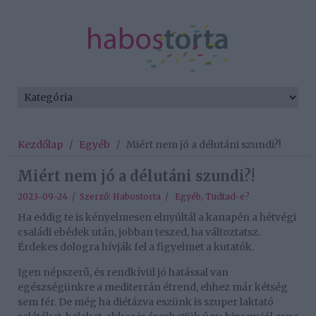
Kezdőlap
/
Egyéb
/
Miért nem jó a délutáni szundi?!
Miért nem jó a délutáni szundi?!
2023-09-24 / Szerző:
Habostorta
/
Egyéb
,
Tudtad-e?
Ha eddig te is kényelmesen elnyúltál a kanapén a hétvégi
családi ebédek után, jobban teszed, ha változtatsz.
Érdekes dologra hívják fel a figyelmet a kutatók.
Igen népszerű, és rendkívül jó hatással van
egészségünkre a mediterrán étrend, ehhez már kétség
sem fér. De még ha diétázva eszünk is szuper laktató