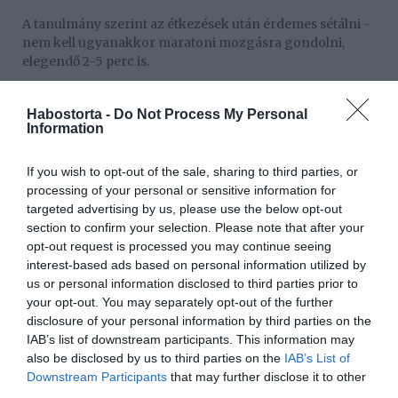
A tanulmány szerint az étkezések után érdemes sétálni -
nem kell ugyanakkor maratoni mozgásra gondolni,
elegendő 2-5 perc is.
Sőt, már az is jó, ha nem vízszintesben töltjük az ebéd
utáni időszakot, hanem függőleges testhelyzetet veszünk
Habostorta -
Do Not Process My Personal
Information
fel, jelesül: állunk. Ez is jó hatással van a szervezetre, de a
séta még jobb opció, főleg, ha diétáznánk.
If you wish to opt-out of the sale, sharing to third parties, or
Míg a nap folyamán és az étkezések után időszakosan
processing of your personal or sensitive information for
beiktatott álldogálás átlagosan 9,51 százalékkal csökkenti
targeted advertising by us, please use the below opt-out
a vércukorszintet a hosszan tartó üléshez képest, addig a
section to confirm your selection. Please note that after your
napközbeni séta mintegy 17 százalékkal csökkentette a
opt-out request is processed you may continue seeing
vércukorszintet.
interest-based ads based on personal information utilized by
us or personal information disclosed to third parties prior to
A kutatók a tanulmányban leírták azt is, hogy ha evés
your opt-out. You may separately opt-out of the further
után sétálni megyünk, akkor a vércukorszintjük
disclosure of your personal information by third parties on the
fokozatosan megemelkedik, majd csökken, és az
IAB’s list of downstream participants. This information may
inzulinszintünk is stabilizálódik ahhoz képest, mint ha
also be disclosed by us to third parties on the
IAB’s List of
állva vagy ülve maradnánk.
Downstream Participants
that may further disclose it to other
third parties.