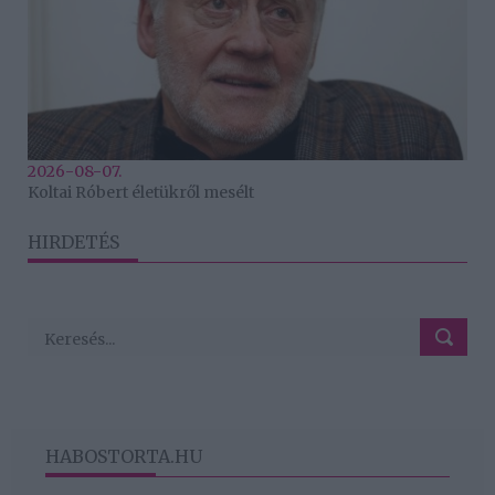
2026-08-07.
Koltai Róbert életükről mesélt
HIRDETÉS
HABOSTORTA.HU