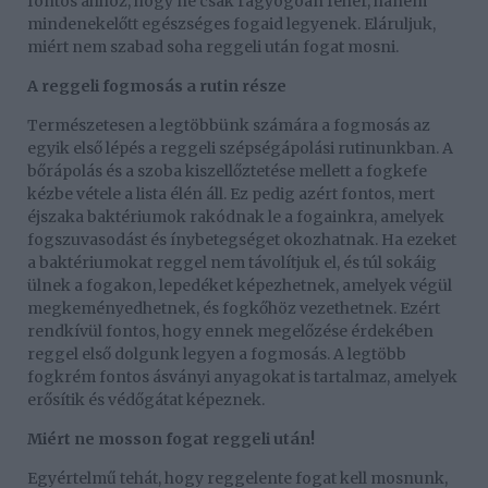
fontos ahhoz, hogy ne csak ragyogóan fehér, hanem
mindenekelőtt egészséges fogaid legyenek. Eláruljuk,
miért nem szabad soha reggeli után fogat mosni.
A reggeli fogmosás a rutin része
Természetesen a legtöbbünk számára a fogmosás az
egyik első lépés a reggeli szépségápolási rutinunkban. A
bőrápolás és a szoba kiszellőztetése mellett a fogkefe
kézbe vétele a lista élén áll. Ez pedig azért fontos, mert
éjszaka baktériumok rakódnak le a fogainkra, amelyek
fogszuvasodást és ínybetegséget okozhatnak. Ha ezeket
a baktériumokat reggel nem távolítjuk el, és túl sokáig
ülnek a fogakon, lepedéket képezhetnek, amelyek végül
megkeményedhetnek, és fogkőhöz vezethetnek. Ezért
rendkívül fontos, hogy ennek megelőzése érdekében
reggel első dolgunk legyen a fogmosás. A legtöbb
fogkrém fontos ásványi anyagokat is tartalmaz, amelyek
erősítik és védőgátat képeznek.
Miért ne mosson fogat reggeli után!
Egyértelmű tehát, hogy reggelente fogat kell mosnunk,