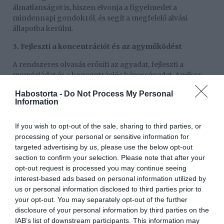
álmatlanságot is, hiszen elvonja a figyelmedet a
mindennapi gondokról, és segít a megfelelő alvási
állapotba kerülni.
3. Fejleszti a koncentrációt és az agyműködést
A rendszeres olvasás erősíti az agyadat, fejleszti a
memóriádat és a koncentrációs képességedet. Amikor
egy könyvben elmerülsz, az segít élesíteni az elmédet, és
Habostorta -
Do Not Process My Personal
megtartani a fókuszodat hosszabb ideig. Ráadásul, ha ezt
Information
lefekvés előtt teszed, az esti pihenés során az agyad még
jobban feldolgozhatja az információkat, így másnap
If you wish to opt-out of the sale, sharing to third parties, or
frissebb gondolkodással ébredhetsz.
processing of your personal or sensitive information for
Hogyan kezdj hozzá?
targeted advertising by us, please use the below opt-out
section to confirm your selection. Please note that after your
Ha eddig nem volt szokásod olvasni lefekvés előtt, kezdd
opt-out request is processed you may continue seeing
kicsiben! Válassz egy könyvet, ami igazán érdekel, és
interest-based ads based on personal information utilized by
tűzd ki célul, hogy mindennap elolvasol belőle 10-15
us or personal information disclosed to third parties prior to
oldalt. Hamar érezni fogod a pozitív hatásokat az
your opt-out. You may separately opt-out of the further
alvásodon és a közérzeteden.
disclosure of your personal information by third parties on the
IAB’s list of downstream participants. This information may
Az olvasás nemcsak szórakoztató, hanem valódi