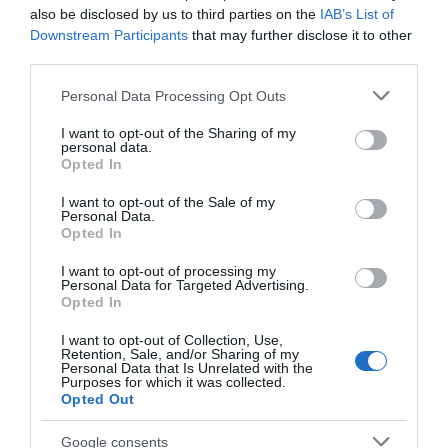
also be disclosed by us to third parties on the
IAB’s List of
pihentető rituálé is lehet, ami hozzájárulhat az esti
Downstream Participants
that may further disclose it to other
lecsendesedéshez és a jobb alváshoz. Próbáld ki, és tedd
third parties.
szokásoddá!
Please note that this website/app uses one or more Google
Personal Data Processing Opt Outs
services and may gather and store information including but
Megosztás:
Facebook
Twitter
Pinterest
not limited to your visit or usage behaviour. You may click to
I want to opt-out of the Sharing of my
personal data.
grant or deny consent to Google and its third-party tags to
Opted In
use your data for below specified purposes in below Google
Címkék:
alvás
,
olvasás
,
jótékony hatás
,
esti rizuálé
,
consent section.
lelazít
I want to opt-out of the Sale of my
Personal Data.
Opted In
Korábbi bejegyzések
Következő bejegyzés
I want to opt-out of processing my
Personal Data for Targeted Advertising.
Opted In
HASONLÓ BEJEGYZÉSEK
I want to opt-out of Collection, Use,
Retention, Sale, and/or Sharing of my
Personal Data that Is Unrelated with the
Purposes for which it was collected.
Opted Out
Google consents