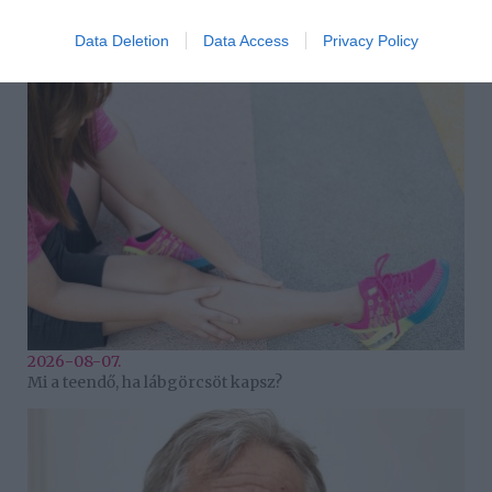
2026-08-07.
Data Deletion
Data Access
Privacy Policy
Grillezett halloumis cukkinis tésztasaláta
2026-08-07.
Mi a teendő, ha lábgörcsöt kapsz?