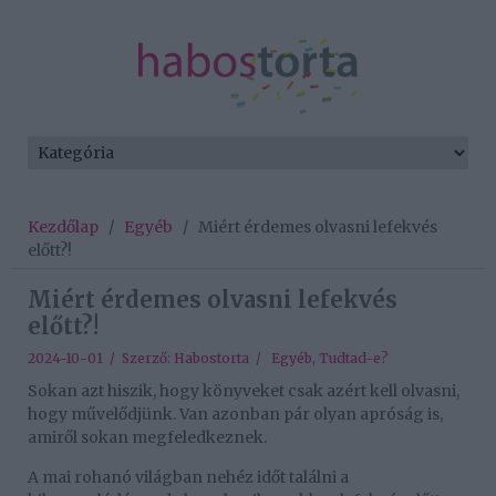
Kezdőlap
/
Egyéb
/
Miért érdemes olvasni lefekvés
előtt?!
Miért érdemes olvasni lefekvés
előtt?!
2024-10-01 / Szerző:
Habostorta
/
Egyéb
,
Tudtad-e?
Sokan azt hiszik, hogy könyveket csak azért kell olvasni,
hogy művelődjünk. Van azonban pár olyan apróság is,
amiről sokan megfeledkeznek.
A mai rohanó világban nehéz időt találni a