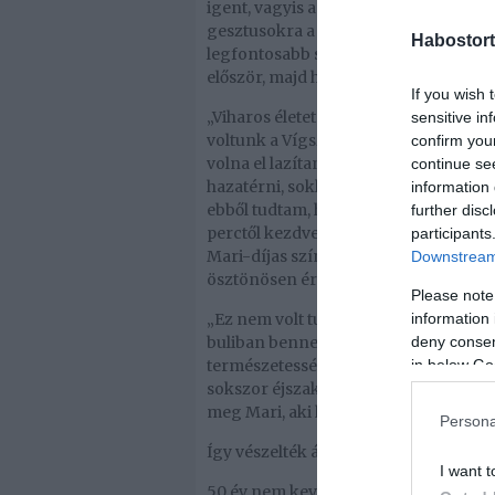
igent, vagyis aranylakodalmat ünnepel
gesztusokra a kapcsolatukban, a kiseb
Habostort
legfontosabb számukra. Évekkel ezelő
először, majd három évre rá a Fészek
If you wish 
„Viharos életet éltünk akkoriban, Ker
sensitive in
voltunk a Vígszínház ifjú színészei, 
confirm you
volna el lazítani, de amikor Marit 
continue se
hazatérni, sokkal inkább hazamenni vo
information 
ebből tudtam, hogy nem mindennapi nő,
further disc
perctől kezdve nagyon kellemesen tel
participants
Mari-díjas színész, akit akkoriban i
Downstream 
ösztönösen érzett rá arra, hogyan sze
Please note
information 
„Ez nem volt tudatos a részemről. Élté
deny consent
buliban benne voltak, én pedig meg
in below Go
természetességében alakuljon. Tudta
sokszor éjszakázott, de mindig érezt
meg Mari, aki hozzátette: a főztjével is
Persona
Így vészelték át a mélypontokat
I want t
50 év nem kevés idő, és bár harmonik