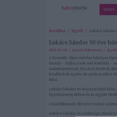
RANDI
Kezdőlap
/
Egyéb
/
Lukács Sándor 
Lukács Sándor 50 éve hű
2025-03-06 / Szerző:
Habostorta
/
Egyéb
A Kossuth-díjas művész hűséges típus,
immár – hiába a sok-sok kísértés – a
sminkmesterrel, Maráczi Marival, aki
később kelt egybe, de azóta is sülve-
titka.
Lukács Sándor és Maráczi Mari idén 
figyelmességekben és az együtt eltöltö
A konfliktusok ellenére fontos szám
Lukács Sándor és a felesége, Maráczi