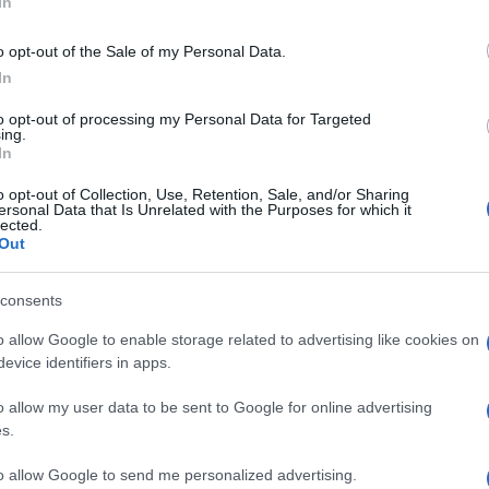
In
o opt-out of the Sale of my Personal Data.
kell nézni. Ennyi év alatt természetes, hogy nem
In
hogy mindketten megőriztük a gyermeki énünket, és a
ken. A legkönnyebb elválni: ha valami nem stimmel,
to opt-out of processing my Personal Data for Targeted
lasztják. A legnagyobb kihívás az együtt maradás, ami
ing.
rtést kíván. Nálunk sem mindig felhőtlen minden,
In
y közel ötven éve együtt vagyunk, mindkettőnkön
o opt-out of Collection, Use, Retention, Sale, and/or Sharing
ztosan nem tartanánk itt” – mondta Lukács Sándor,
ersonal Data that Is Unrelated with the Purposes for which it
jében hisz.
lected.
Out
 de nem viszem túlzásba: nagy ritkán vásárolok, de ha
y haza, hogy ne hoznék neki pár szál virágot. A nagy,
consents
tartom a hétköznapi figyelmességeket. Talán ez is az
n is boldog a házasságunk. Sok mindent csodálok a
o allow Google to enable storage related to advertising like cookies on
gy engem kibír már ötven éve” – fűzte hozzá nevetve.
evice identifiers in apps.
o allow my user data to be sent to Google for online advertising
Pinterest
s.
er
,
hűség
,
Lukács Sándor
,
50év
to allow Google to send me personalized advertising.