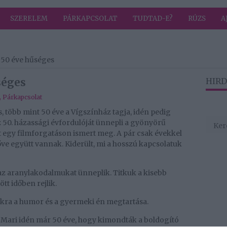
SZERELEM
PÁRKAPCSOLAT
TUDTAD-E?
RÚZS
A
50 éve hűséges
séges
HIRD
,
Párkapcsolat
 több mint 50 éve a Vígszínház tagja, idén pedig
z 50. házassági évfordulóját ünnepli a gyönyörű
t egy filmforgatáson ismert meg. A pár csak évekkel
főve együtt vannak. Kiderült, mi a hosszú kapcsolatuk
az aranylakodalmukat ünneplik. Titkuk a kisebb
tt időben rejlik.
ukra a humor és a gyermeki én megtartása.
 Mari idén már 50 éve, hogy kimondták a boldogító