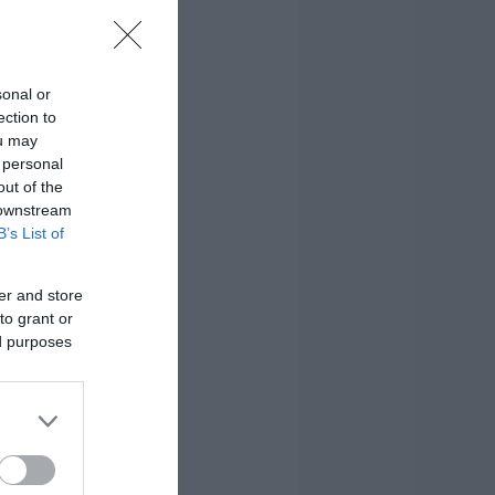
sonal or
ection to
ou may
 personal
out of the
 downstream
B’s List of
er and store
to grant or
ed purposes