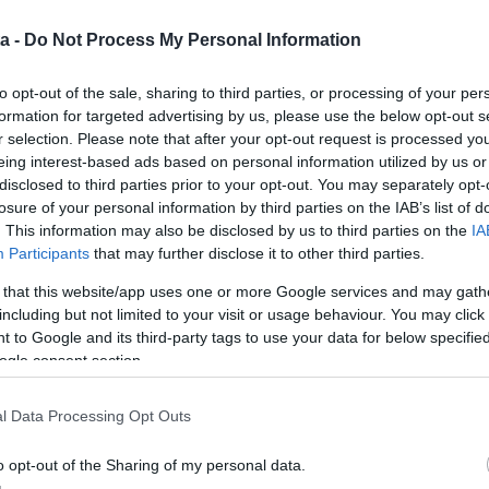
nek. A színész azt vallja, hogy nincs szükség óriási
b figyelmességek és az együtt eltöltött idő a
a -
Do Not Process My Personal Information
tt a Madárkák című film forgatásán találkoztak
 Klubban.
to opt-out of the sale, sharing to third parties, or processing of your per
n Andrással, Tahi Tóth Lászlóval, Kovács Pistával mi
formation for targeted advertising by us, please use the below opt-out s
nem volt olyan este, hogy előadás után ne mentünk
r selection. Please note that after your opt-out request is processed y
megismertem, minden megváltozott: vágytam hozzá
eing interest-based ads based on personal information utilized by us or
lt kedvem, mint elmenni mulatni. Ez egy jel volt,
disclosed to third parties prior to your opt-out. You may separately opt-
 aki igazi otthont varázsol, és akivel már az első
losure of your personal information by third parties on the IAB’s list of
tek a mindennapjaink" – mesélte a Kossuth- és Jászai
. This information may also be disclosed by us to third parties on the
IA
gazi nőcsábászként emlegettek. A felesége azonban
Participants
that may further disclose it to other third parties.
lídítheti meg.
 that this website/app uses one or more Google services and may gath
including but not limited to your visit or usage behaviour. You may click 
k a legényéletüket, ahogy minden fiatal, az összes
 to Google and its third-party tags to use your data for below specifi
hagytam neki a szabadságot, és hogy minden a maga
ogle consent section.
m, hogy művészember, a próbák és forgatások miatt
ette velem, mennyire fontos vagyok neki” – jegyezte
 levette a lábáról a kedvesét.
l Data Processing Opt Outs
o opt-out of the Sharing of my personal data.
us a házasságuk, az évek során őket sem kerülték el a