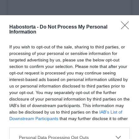
Habostorta -
Do Not Process My Personal
Information
If you wish to opt-out of the sale, sharing to third parties, or
A bejegyzés megtekintése az Instagramon
processing of your personal or sensitive information for
targeted advertising by us, please use the below opt-out
section to confirm your selection. Please note that after your
opt-out request is processed you may continue seeing
interest-based ads based on personal information utilized by
us or personal information disclosed to third parties prior to
your opt-out. You may separately opt-out of the further
disclosure of your personal information by third parties on the
IAB’s list of downstream participants. This information may
also be disclosed by us to third parties on the
IAB’s List of
Downstream Participants
that may further disclose it to other
third parties.
Lékai-Kiss Ramóna (@ramona_kiss) által megosztott bejegyzés
Please note that this website/app uses one or more Google
Personal Data Processing Opt Outs