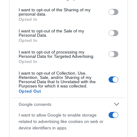
services and may gather and store information including but
Szerelmesek vagyunk, de ahhoz, hogy azok is
not limited to your visit or usage behaviour. You may click to
I want to opt-out of the Sharing of my
personal data.
maradjunk, kellenek ilyen élmények.Az utazások minden
grant or deny consent to Google and its third-party tags to
Opted In
párkapcsolatra jó hatással vannak, és hozzájárulnak
use your data for below specified purposes in below Google
ahhoz, hogy elkerüljünk egy válást” – mondta el a
consent section.
I want to opt-out of the Sale of my
műsorvezető.
Personal Data.
Opted In
I want to opt-out of processing my
Personal Data for Targeted Advertising.
Opted In
I want to opt-out of Collection, Use,
Retention, Sale, and/or Sharing of my
Personal Data that Is Unrelated with the
Purposes for which it was collected.
Opted Out
Google consents
I want to allow Google to enable storage
related to advertising like cookies on web or
device identifiers in apps.
A bejegyzés megtekintése az Instagramon