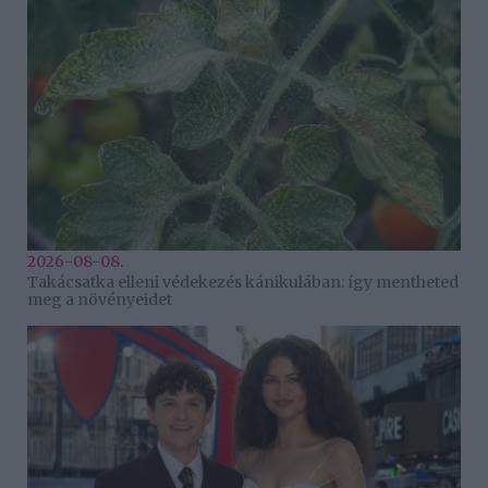
2026-08-08.
Takácsatka elleni védekezés kánikulában: így mentheted
meg a növényeidet