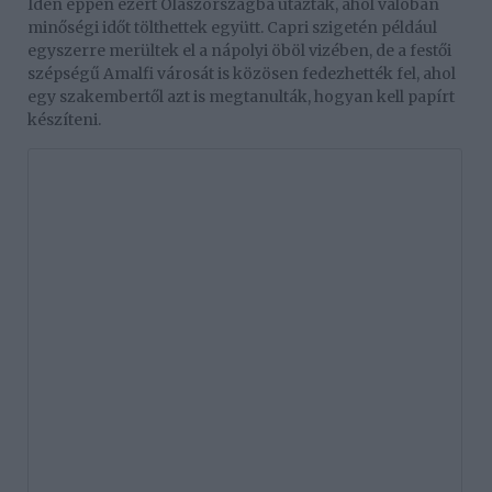
Idén éppen ezért Olaszországba utaztak, ahol valóban
minőségi időt tölthettek együtt. Capri szigetén például
egyszerre merültek el a nápolyi öböl vizében, de a festői
szépségű Amalfi városát is közösen fedezhették fel, ahol
egy szakembertől azt is megtanulták, hogyan kell papírt
készíteni.