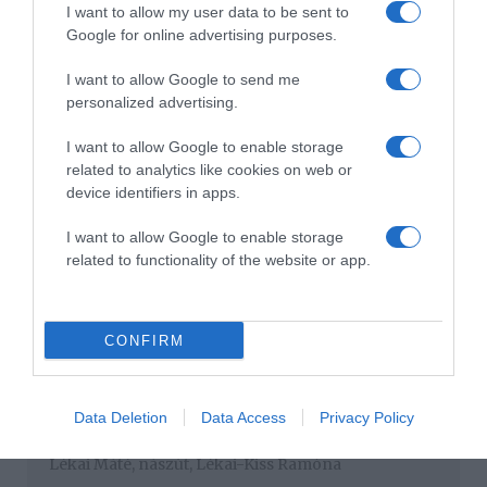
I want to allow my user data to be sent to
Google for online advertising purposes.
I want to allow Google to send me
personalized advertising.
I want to allow Google to enable storage
related to analytics like cookies on web or
device identifiers in apps.
I want to allow Google to enable storage
related to functionality of the website or app.
Lékai-Kiss Ramóna (@ramona_kiss) által megosztott bejegyzés
Forrás: Blikk
CONFIRM
Megosztás:
Facebook
Twitter
Pinterest
Data Deletion
Data Access
Privacy Policy
Címkék:
szerelem
,
párkapcsolat
,
utazás
,
nyaralás
,
Lékai Máté
,
nászút
,
Lékai-Kiss Ramóna