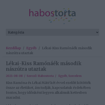
Kezdőlap
/
Egyéb
/
Lékai-Kiss Ramónáék második
nászútra utaztak
Lékai-Kiss Ramónáék második
nászútra utaztak
2021-08-08 / Szerző:
Habostorta
/
Egyéb
,
Szerelem
Kiss Ramóna és Lékai Máté két évvel ezelőtt kötötték
össze az életüket, ám tudják, kapcsolatuk érdekében
fontos, hogy időnként legyen alkalmuk kettesben
maradni.